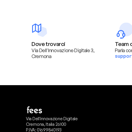
Dove trovarci
Team d
Via Dell'Innovazione Digitale 3, 
Parla co
suppor
Cremona
Via Dell'innovazione Digitale
Cremona, Italia 26100
P.IVA: 01699840193