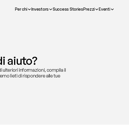
Per chi
Investors
Success Stories
Prezzi
Eventi
i aiuto?
ulteriori informazioni, compila il 
mo lieti di rispondere alle tue 