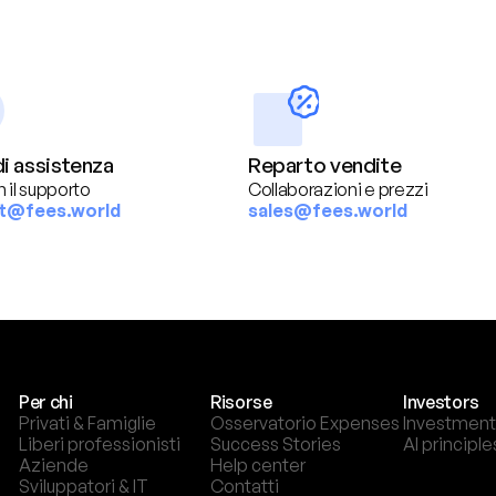
i assistenza
Reparto vendite
n il supporto
Collaborazioni e prezzi
t@fees.world
sales@fees.world
Per chi
Risorse
Investors
Privati & Famiglie
Osservatorio Expenses
Investment
Liberi professionisti
Success Stories
AI principle
Aziende
Help center
Sviluppatori & IT
Contatti