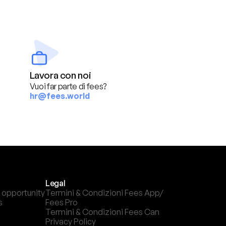
Lavora con noi
Vuoi far parte di fees?
hr@fees.world
Legal
 opportunity
Termini & Condizioni Fees App/ 
s
Fees Pro
Termini & Condizioni Fees Can
Privacy Policy