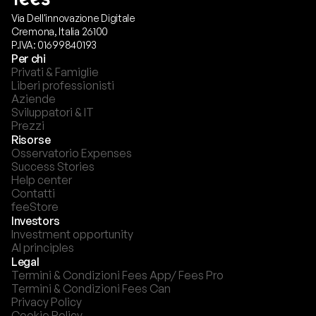
Via Dell'innovazione Digitale
Cremona, Italia 26100
P.IVA: 01699840193
Per chi
Privati & Famiglie
Liberi professionisti
Aziende
Sviluppatori & IT
Prezzi
Risorse
Osservatorio Expenses
Success Stories
Help center
Contatti
feeStore
Investors
Investment opportunity
AI principles
Legal
Termini & Condizioni Fees App/ Fees Pro
Termini & Condizioni Fees Can
Privacy Policy
Cookie Policy