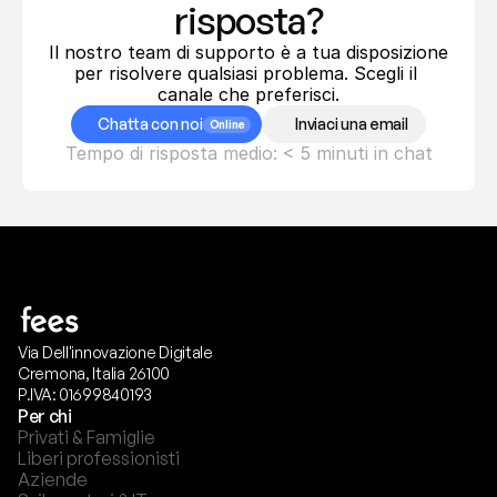
risposta?
Il nostro team di supporto è a tua disposizione 
per risolvere qualsiasi problema. Scegli il 
canale che preferisci.
Chatta con noi
Inviaci una email
Online
Tempo di risposta medio: < 5 minuti in chat
Via Dell'innovazione Digitale
Cremona, Italia 26100
P.IVA: 01699840193
Per chi
Privati & Famiglie
Liberi professionisti
Aziende