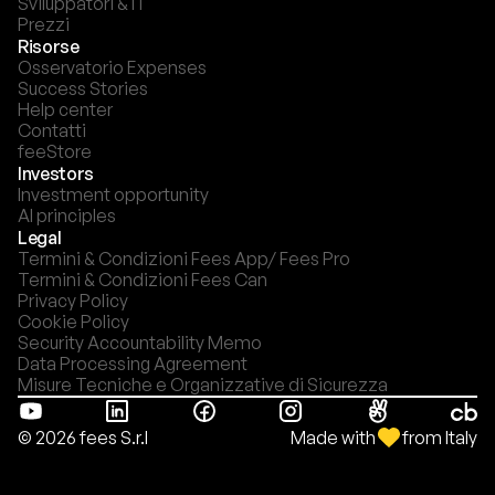
Sviluppatori & IT
Prezzi
Risorse
Osservatorio Expenses
Success Stories
Help center
Contatti
feeStore
Investors
Investment opportunity
AI principles
Legal
Termini & Condizioni Fees App/ Fees Pro
Termini & Condizioni Fees Can
Privacy Policy
Cookie Policy
Security Accountability Memo
Data Processing Agreement
Misure Tecniche e Organizzative di Sicurezza
Made with
from Italy
© 2026 fees S.r.l