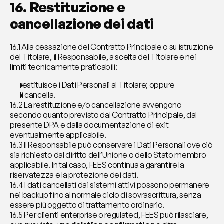
16. Restituzione e 
cancellazione dei dati
16.1 Alla cessazione del Contratto Principale o su istruzione 
del Titolare, il Responsabile, a scelta del Titolare e nei 
limiti tecnicamente praticabili:
restituisce i Dati Personali al Titolare; oppure
li cancella.
16.2 La restituzione e/o cancellazione avvengono 
secondo quanto previsto dal Contratto Principale, dal 
presente DPA e dalla documentazione di exit 
eventualmente applicabile.
16.3 Il Responsabile può conservare i Dati Personali ove ciò 
sia richiesto dal diritto dell’Unione o dello Stato membro 
applicabile. In tal caso, FEES continua a garantire la 
riservatezza e la protezione dei dati.
16.4 I dati cancellati dai sistemi attivi possono permanere 
nei backup fino al normale ciclo di sovrascrittura, senza 
essere più oggetto di trattamento ordinario.
16.5 Per clienti enterprise o regulated, FEES può rilasciare, 