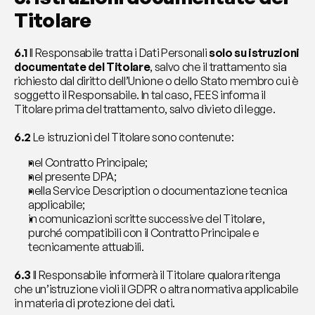
Titolare
6.1
 Il Responsabile tratta i Dati Personali 
solo su istruzioni 
documentate del Titolare
, salvo che il trattamento sia 
richiesto dal diritto dell’Unione o dello Stato membro cui è 
soggetto il Responsabile. In tal caso, FEES informa il 
Titolare prima del trattamento, salvo divieto di legge.
6.2 
Le istruzioni del Titolare sono contenute:
nel Contratto Principale;
nel presente DPA;
nella Service Description o documentazione tecnica 
applicabile;
in comunicazioni scritte successive del Titolare, 
purché compatibili con il Contratto Principale e 
tecnicamente attuabili.
6.3
 Il Responsabile informerà il Titolare qualora ritenga 
che un’istruzione violi il GDPR o altra normativa applicabile 
in materia di protezione dei dati.