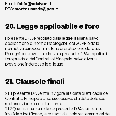
Email: 
fabio@adelyon.it
PEC: 
montelunasrls@pec.it
20. Legge applicabile e foro
Il presente DPA è regolato dalla 
legge italiana
, salvo 
applicazione di norme inderogabili del GDPR e della 
normativa europea in materia di protezione dei dati.
Per ogni controversia relativa al presente DPA si applica il 
foro previsto dal Contratto Principale, salvo diversa 
previsione inderogabile di legge.
21. Clausole finali
21.1 Il presente DPA entra in vigore alla data di efficacia del 
Contratto Principale o, se successiva, alla data della sua 
sottoscrizione o accettazione.
21.2 Qualora una clausola del presente DPA sia ritenuta 
invalida o inefficace, le restanti clausole resteranno valide 