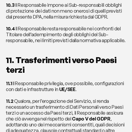
10.3
 Il Responsabile impone ai Sub-responsabili obblighi 
di protezione dei dati non meno onerosi di quelli previsti 
dal presente DPA, nella misura richiesta dal GDPR.
10.4
 Il Responsabile resta responsabile nei confronti del 
Titolare dell’adempimento degli obblighi del Sub-
responsabile, nei limiti previsti dalla normativa applicabile.
11. Trasferimenti verso Paesi 
terzi
11.1
 Il Responsabile privilegia, ove possibile, configurazioni 
con dati e infrastrutture in 
UE/SEE
.
11.2
 Qualora, per l’erogazione del Servizio, si renda 
necessario un trasferimento di Dati Personali verso Paesi 
terzi o un accesso da Paesi terzi, il Responsabile assicura 
che ciò avvenga nel rispetto del 
Capo V del GDPR
, 
adottando uno dei meccanismi consentiti, quali decisioni 
di adeguatezza, clausole contrattuali standard o altre 