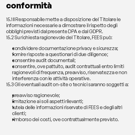
conformità
15.1 Il Responsabile mette a disposizione del Titolare le 
informazioni necessarie a dimostrare il rispetto degli 
obblighi previsti dal presente DPA e dal GDPR.
15.2 Su richiesta ragionevole del Titolare, FEES può:
condividere documentazione privacy e sicurezza;
fornire risposte a questionari di due diligence;
consentire audit documentali;
consentire, ove pattuito, audit contrattuali entro limiti 
ragionevoli di frequenza, preavviso, riservatezza e non 
interferenza con le attività operative.
15.3 Gli eventuali audit on-site o tecnici saranno soggetti a:
preavviso ragionevole;
limitazione ai soli aspetti rilevanti;
tutela delle informazioni riservate di FEES e degli altri 
clienti;
rimborso dei costi, ove contrattualmente previsto.