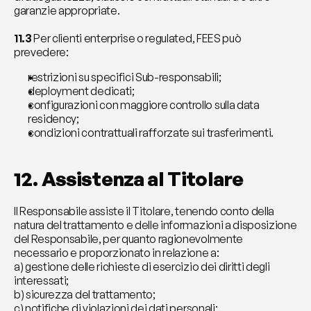
garanzie appropriate.
11.3
 Per clienti enterprise o regulated, FEES può 
prevedere:
restrizioni su specifici Sub-responsabili;
deployment dedicati;
configurazioni con maggiore controllo sulla data 
residency;
condizioni contrattuali rafforzate sui trasferimenti.
12. Assistenza al Titolare
Il Responsabile assiste il Titolare, tenendo conto della 
natura del trattamento e delle informazioni a disposizione 
del Responsabile, per quanto ragionevolmente 
necessario e proporzionato in relazione a:
a) gestione delle richieste di esercizio dei diritti degli 
interessati;
b) sicurezza del trattamento;
c) notifiche di violazioni dei dati personali;