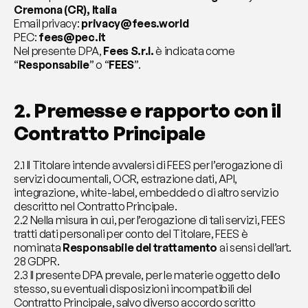
Cremona (CR), Italia
Email privacy: 
privacy@fees.world
PEC: 
fees@pec.it
Nel presente DPA, 
Fees S.r.l.
 è indicata come 
“
Responsabile
” o “
FEES
”.
2. Premesse e rapporto con il 
Contratto Principale
2.1 Il Titolare intende avvalersi di FEES per l’erogazione di 
servizi documentali, OCR, estrazione dati, API, 
integrazione, white-label, embedded o di altro servizio 
descritto nel Contratto Principale.
2.2 Nella misura in cui, per l’erogazione di tali servizi, FEES 
tratti dati personali per conto del Titolare, FEES è 
nominata 
Responsabile del trattamento
 ai sensi dell’art. 
28 GDPR.
2.3 Il presente DPA prevale, per le materie oggetto dello 
stesso, su eventuali disposizioni incompatibili del 
Contratto Principale, salvo diverso accordo scritto 