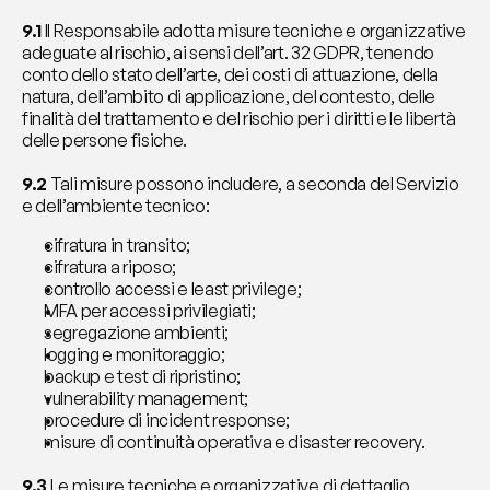
9.1
 Il Responsabile adotta misure tecniche e organizzative 
adeguate al rischio, ai sensi dell’art. 32 GDPR, tenendo 
conto dello stato dell’arte, dei costi di attuazione, della 
natura, dell’ambito di applicazione, del contesto, delle 
finalità del trattamento e del rischio per i diritti e le libertà 
delle persone fisiche.
9.2
 Tali misure possono includere, a seconda del Servizio 
e dell’ambiente tecnico:
cifratura in transito;
cifratura a riposo;
controllo accessi e least privilege;
MFA per accessi privilegiati;
segregazione ambienti;
logging e monitoraggio;
backup e test di ripristino;
vulnerability management;
procedure di incident response;
misure di continuità operativa e disaster recovery.
9.3
 Le misure tecniche e organizzative di dettaglio 