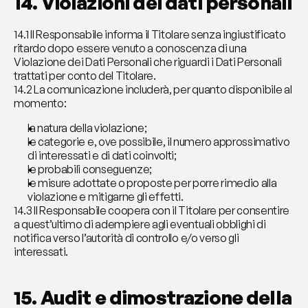
14. Violazioni dei dati personali
14.1 Il Responsabile informa il Titolare senza ingiustificato 
ritardo dopo essere venuto a conoscenza di una 
Violazione dei Dati Personali che riguardi i Dati Personali 
trattati per conto del Titolare.
14.2 La comunicazione includerà, per quanto disponibile al 
momento:
la natura della violazione;
le categorie e, ove possibile, il numero approssimativo 
di interessati e di dati coinvolti;
le probabili conseguenze;
le misure adottate o proposte per porre rimedio alla 
violazione e mitigarne gli effetti.
14.3 Il Responsabile coopera con il Titolare per consentire 
a quest’ultimo di adempiere agli eventuali obblighi di 
notifica verso l’autorità di controllo e/o verso gli 
interessati.
15. Audit e dimostrazione della 