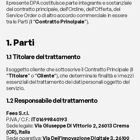
Il presente DPA costituisce parte integrante e sostanziale 
del contratto principale, dell’Ordine, dell’Offerta, del 
Service Order o di altro accordo commerciale in essere 
tra le Parti (il “
Contratto Principale
”).
1. Parti
1.1 Titolare del trattamento
Il soggetto cliente che sottoscrive il Contratto Principale (il 
“
Titolare
” o “
Cliente
”), che determina le finalità e i mezzi 
essenziali del trattamento dei dati personali oggetto del 
servizio.
1.2 Responsabile del trattamento
Fees S.r.l.
P.IVA / C.F.: 
IT01699840193
Sede legale: 
Via Giuseppe Di Vittorio 2, 26013 Crema 
(CR), Italia
Sede operativa: 
Via Dell’Innovazione Digitale 3, 26100 