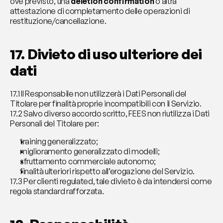
ove previsto, una 
deletion confirmation
 o altra 
attestazione di completamento delle operazioni di 
restituzione/cancellazione.
17. Divieto di uso ulteriore dei 
dati
17.1 Il Responsabile non utilizzerà i Dati Personali del 
Titolare per finalità proprie incompatibili con il Servizio.
17.2 Salvo diverso accordo scritto, FEES non riutilizza i Dati 
Personali del Titolare per:
training generalizzato;
miglioramento generalizzato di modelli;
sfruttamento commerciale autonomo;
finalità ulteriori rispetto all’erogazione del Servizio.
17.3 Per clienti regulated, tale divieto è da intendersi come 
regola standard rafforzata.