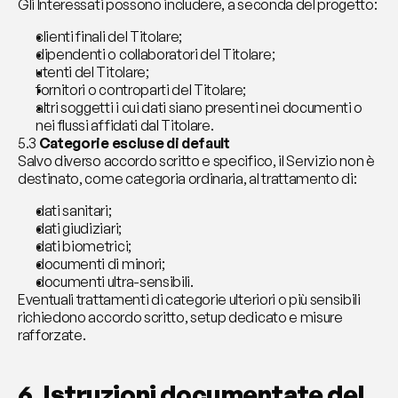
Gli Interessati possono includere, a seconda del progetto:
clienti finali del Titolare;
dipendenti o collaboratori del Titolare;
utenti del Titolare;
fornitori o controparti del Titolare;
altri soggetti i cui dati siano presenti nei documenti o 
nei flussi affidati dal Titolare.
5.3 
Categorie escluse di default
Salvo diverso accordo scritto e specifico, il Servizio non è 
destinato, come categoria ordinaria, al trattamento di:
dati sanitari;
dati giudiziari;
dati biometrici;
documenti di minori;
documenti ultra-sensibili.
Eventuali trattamenti di categorie ulteriori o più sensibili 
richiedono accordo scritto, setup dedicato e misure 
rafforzate.
6. Istruzioni documentate del 