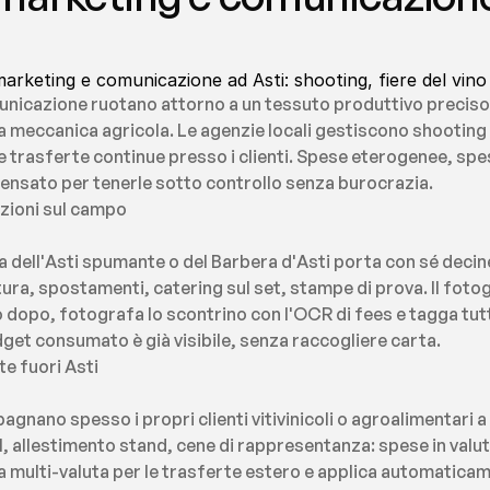
arketing e comunicazione ad Asti: shooting, fiere del vino 
municazione ruotano attorno a un tessuto produttivo preciso:
 meccanica agricola. Le agenzie locali gestiscono shooting in 
 e trasferte continue presso i clienti. Spese eterogenee, spe
è pensato per tenerle sotto controllo senza burocrazia.
uzioni sul campo
 dell'Asti spumante o del Barbera d'Asti porta con sé decine d
ura, spostamenti, catering sul set, stampe di prova. Il fotog
o dopo, fotografa lo scontrino con l'OCR di fees e tagga tut
udget consumato è già visibile, senza raccogliere carta.
te fuori Asti
nano spesso i propri clienti vitivinicoli o agroalimentari a f
el, allestimento stand, cene di rappresentanza: spese in valut
la multi-valuta per le trasferte estero e applica automaticamen