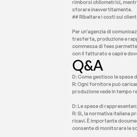
rimborsi chilometrici, mentre
sforare inavvertitamente.
## Ribaltare i costi sui clien
Per un'agenzia di comunicazio
trasferta, produzione e rapp
commessa di fees permette di 
con il fatturato e capire dov
Q&A
D: Come gestisco le spese di
R: Ogni fornitore può carica
produzione vede in tempo rea
D: Le spese di rappresentanza 
R: Sì, la normativa italiana p
ricavi. È importante documen
consente di monitorare le so