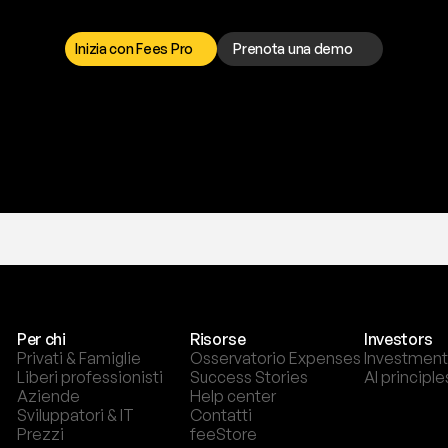
a
t
o
g
l
i
e
r
t
i
q
u
e
s
t
o
p
r
o
b
l
e
m
a
d
a
l
l
o
r
t
o
è
a
t
u
a
d
i
s
p
o
s
i
z
i
o
n
e
p
e
r
r
i
s
o
l
v
e
r
e
q
u
a
l
s
i
a
s
i
p
r
o
b
l
e
m
a
.
S
c
e
g
l
i
i
Inizia con Fees Pro
Prenota una demo
T
r
i
a
l
g
r
a
t
i
s
,
n
e
s
s
u
n
a
c
a
r
t
a
r
i
c
h
i
e
s
t
a
.
Per chi
Risorse
Investors
Privati & Famiglie
Osservatorio Expenses
Investment
Liberi professionisti
Success Stories
AI principle
Aziende
Help center
Sviluppatori & IT
Contatti
Prezzi
feeStore