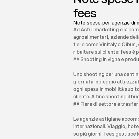
fees
Note spese per agenzie di m
Ad Asti il marketing e la co
agroalimentari, aziende della
fiere come Vinitaly o Cibus,
ribaltare sul cliente: fees 
## Shooting in vigna e prod
Uno shooting per una cantina
giornata: noleggio attrezzat
ogni spesa in mobilità subit
cliente. A fine shooting il b
## Fiere di settore e trasfer
Le agenzie astigiane accompag
internazionali. Viaggio, hot
su più giorni. fees gestisce 