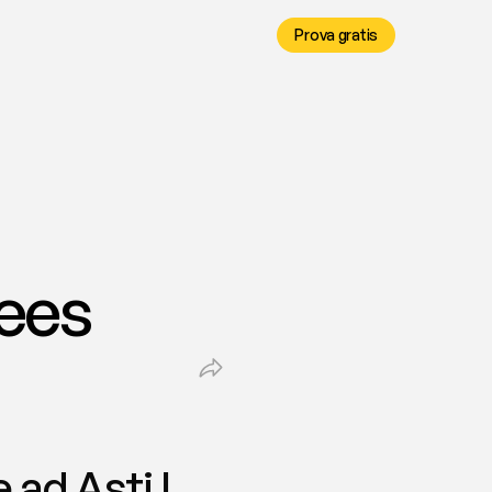
Prova gratis
fees
d Asti | 