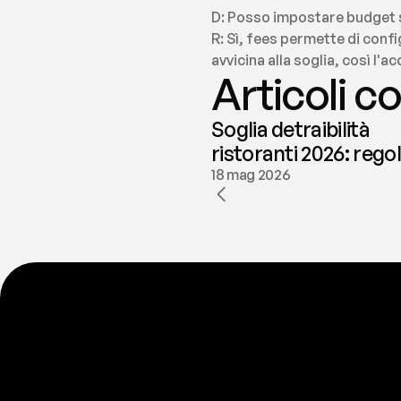
D: Posso impostare budget s
R: Sì, fees permette di confi
avvicina alla soglia, così l'
Articoli co
Soglia detraibilità
ristoranti 2026: rego
e deducibilità | fees
18 mag 2026