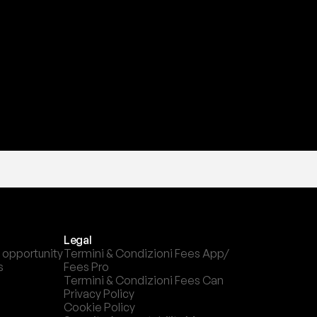
a
t
e
s
t
a
?
l
c
a
n
a
l
e
c
h
e
p
r
e
f
e
r
i
s
c
i
.
Legal
 opportunity
Termini & Condizioni Fees App/ 
s
Fees Pro
Termini & Condizioni Fees Can
Privacy Policy
Cookie Policy