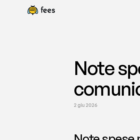
Note sp
comunic
2 giu 2026
Note spese m