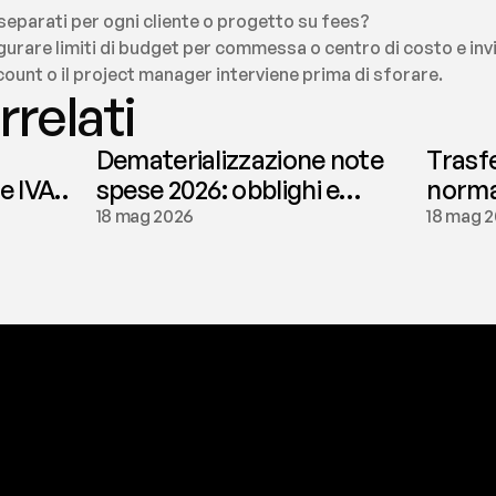
eparati per ogni cliente o progetto su fees?
gurare limiti di budget per commessa o centro di costo e invia
account o il project manager interviene prima di sforare.
rrelati
Dematerializzazione note
Trasf
le IVA
spese 2026: obblighi e
normat
conservazione | fees
tassaz
18 mag 2026
18 mag 