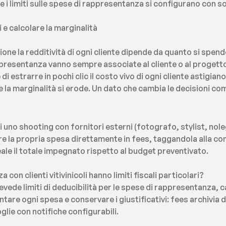
 i limiti sulle spese di rappresentanza si configurano con sog
ti e calcolare la marginalità
ne la redditività di ogni cliente dipende da quanto si spende 
resentanza vanno sempre associate al cliente o al progetto c
estrarre in pochi clic il costo vivo di ogni cliente astigian
e la marginalità si erode. Un dato che cambia le decisioni co
 uno shooting con fornitori esterni (fotografo, stylist, nol
re la propria spesa direttamente in fees, taggandola alla com
le il totale impegnato rispetto al budget preventivato.
con clienti vitivinicoli hanno limiti fiscali particolari?
revede limiti di deducibilità per le spese di rappresentanza, ca
tare ogni spesa e conservare i giustificativi: fees archivia d
glie con notifiche configurabili.