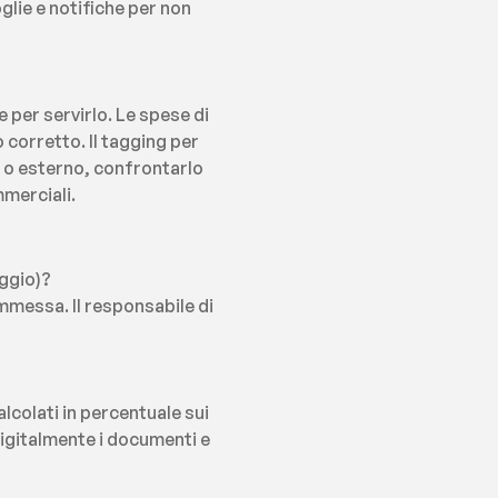
lie e notifiche per non 
per servirlo. Le spese di 
orretto. Il tagging per 
o o esterno, confrontarlo 
mmerciali.
eggio)?
messa. Il responsabile di 
lcolati in percentuale sui 
igitalmente i documenti e 