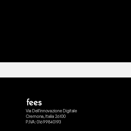
P
r
o
n
t
o
I
l
n
o
s
t
r
o
t
e
a
m
d
i
s
u
p
p
Via Dell'innovazione Digitale
Cremona, Italia 26100
P.IVA: 01699840193