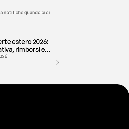
 notifiche quando ci si 
erte estero 2026:
iva, rimborsi e
ione | fees
2026