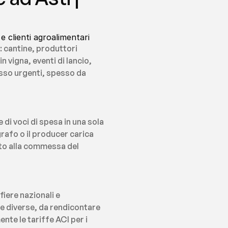
e clienti agroalimentari
 cantine, produttori 
vigna, eventi di lancio, 
sso urgenti, spesso da 
i voci di spesa in una sola 
rafo o il producer carica 
to alla commessa del 
iere nazionali e 
e diverse, da rendicontare 
te le tariffe ACI per i 