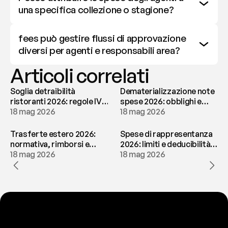
una specifica collezione o stagione?
fees può gestire flussi di approvazione 
diversi per agenti e responsabili area?
Articoli correlati
Soglia detraibilità
Dematerializzazione note
ristoranti 2026: regole IVA
spese 2026: obblighi e
e deducibilità | fees
18 mag 2026
conservazione | fees
18 mag 2026
Trasferte estero 2026:
Spese di rappresentanza
normativa, rimborsi e
2026: limiti e deducibilità |
tassazione | fees
18 mag 2026
fees
18 mag 2026