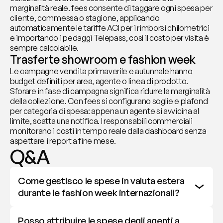
marginalità reale. fees consente di taggare ogni spesa per 
cliente, commessa o stagione, applicando 
automaticamente le tariffe ACI per i rimborsi chilometrici 
e importando i pedaggi Telepass, così il costo per visita è 
sempre calcolabile.
Trasferte showroom e fashion week
Le campagne vendita primaverile e autunnale hanno 
budget definiti per area, agente o linea di prodotto. 
Sforare in fase di campagna significa ridurre la marginalità 
della collezione. Con fees si configurano soglie e plafond 
per categoria di spesa: appena un agente si avvicina al 
limite, scatta una notifica. I responsabili commerciali 
monitorano i costi in tempo reale dalla dashboard senza 
aspettare i report a fine mese.
Q&A
Come gestisco le spese in valuta estera 
durante le fashion week internazionali?
Posso attribuire le spese degli agenti a 