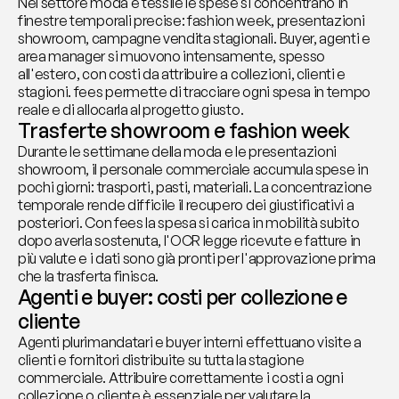
Nel settore moda e tessile le spese si concentrano in 
finestre temporali precise: fashion week, presentazioni 
showroom, campagne vendita stagionali. Buyer, agenti e 
area manager si muovono intensamente, spesso 
all'estero, con costi da attribuire a collezioni, clienti e 
stagioni. fees permette di tracciare ogni spesa in tempo 
reale e di allocarla al progetto giusto.
Trasferte showroom e fashion week
Durante le settimane della moda e le presentazioni 
showroom, il personale commerciale accumula spese in 
pochi giorni: trasporti, pasti, materiali. La concentrazione 
temporale rende difficile il recupero dei giustificativi a 
posteriori. Con fees la spesa si carica in mobilità subito 
dopo averla sostenuta, l'OCR legge ricevute e fatture in 
più valute e i dati sono già pronti per l'approvazione prima 
che la trasferta finisca.
Agenti e buyer: costi per collezione e 
cliente
Agenti plurimandatari e buyer interni effettuano visite a 
clienti e fornitori distribuite su tutta la stagione 
commerciale. Attribuire correttamente i costi a ogni 
collezione o cliente è essenziale per valutare la 