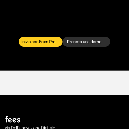
P
r
o
n
t
o
a
t
o
g
l
i
e
r
t
i
q
u
e
s
t
o
p
r
o
b
l
e
m
a
d
a
l
l
a
t
e
s
t
a
?
I
l
n
o
s
t
r
o
t
e
a
m
d
i
s
u
p
p
o
r
t
o
è
a
t
u
a
d
i
s
p
o
s
i
z
i
o
n
e
p
e
r
r
i
s
o
l
v
e
r
e
q
u
a
l
s
i
a
s
i
p
r
o
b
l
e
m
a
.
S
c
e
g
l
i
i
l
c
a
n
a
l
e
c
h
e
p
r
e
f
e
r
i
s
c
i
.
Inizia con Fees Pro
Prenota una demo
T
r
i
a
l
g
r
a
t
i
s
,
n
e
s
s
u
n
a
c
a
r
t
a
r
i
c
h
i
e
s
t
a
.
Via Dell'innovazione Digitale