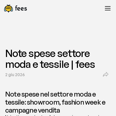
Note spese settore 
moda e tessile | fees
2 giu 2026
Note spese nel settore moda e 
tessile: showroom, fashion week e 
campagne vendita