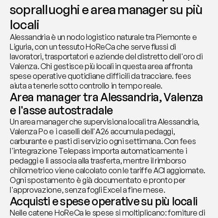
sopralluoghi e area manager su più 
locali
Alessandria è un nodo logistico naturale tra Piemonte e 
Liguria, con un tessuto HoReCa che serve flussi di 
lavoratori, trasportatori e aziende del distretto dell'oro di 
Valenza. Chi gestisce più locali in questa area affronta 
spese operative quotidiane difficili da tracciare. fees 
aiuta a tenerle sotto controllo in tempo reale.
Area manager tra Alessandria, Valenza 
e l'asse autostradale
Un area manager che supervisiona locali tra Alessandria, 
Valenza Po e i caselli dell'A26 accumula pedaggi, 
carburante e pasti di servizio ogni settimana. Con fees 
l'integrazione Telepass importa automaticamente i 
pedaggi e li associa alla trasferta, mentre il rimborso 
chilometrico viene calcolato con le tariffe ACI aggiornate. 
Ogni spostamento è già documentato e pronto per 
l'approvazione, senza fogli Excel a fine mese.
Acquisti e spese operative su più locali
Nelle catene HoReCa le spese si moltiplicano: forniture di 