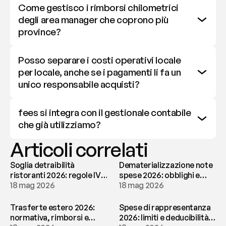
Come gestisco i rimborsi chilometrici 
degli area manager che coprono più 
province?
Posso separare i costi operativi locale 
per locale, anche se i pagamenti li fa un 
unico responsabile acquisti?
fees si integra con il gestionale contabile 
che già utilizziamo?
Articoli correlati
Soglia detraibilità
Dematerializzazione note
ristoranti 2026: regole IVA
spese 2026: obblighi e
e deducibilità | fees
18 mag 2026
conservazione | fees
18 mag 2026
Trasferte estero 2026:
Spese di rappresentanza
normativa, rimborsi e
2026: limiti e deducibilità |