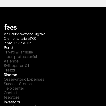
Via Dell'innovazione Digitale
Cremona, Italia 26100
P.IVA: 01699840193
Per chi
Privati & Famiglie
Liberi professionisti
Aziende
Sviluppatori & IT
Prezzi
Risorse
Osservatorio Expenses
Success Stories
Help center
Contatti
feeStore
Investors