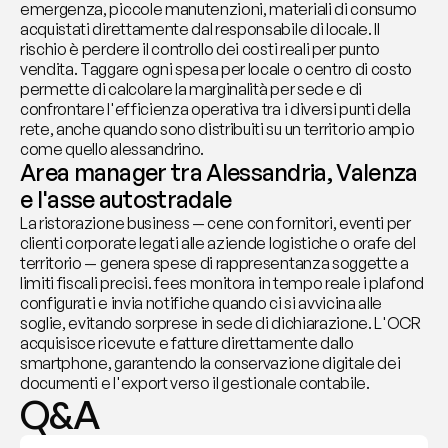
emergenza, piccole manutenzioni, materiali di consumo 
acquistati direttamente dal responsabile di locale. Il 
rischio è perdere il controllo dei costi reali per punto 
vendita. Taggare ogni spesa per locale o centro di costo 
permette di calcolare la marginalità per sede e di 
confrontare l'efficienza operativa tra i diversi punti della 
rete, anche quando sono distribuiti su un territorio ampio 
come quello alessandrino.
Area manager tra Alessandria, Valenza 
e l'asse autostradale
La ristorazione business — cene con fornitori, eventi per 
clienti corporate legati alle aziende logistiche o orafe del 
territorio — genera spese di rappresentanza soggette a 
limiti fiscali precisi. fees monitora in tempo reale i plafond 
configurati e invia notifiche quando ci si avvicina alle 
soglie, evitando sorprese in sede di dichiarazione. L'OCR 
acquisisce ricevute e fatture direttamente dallo 
smartphone, garantendo la conservazione digitale dei 
documenti e l'export verso il gestionale contabile.
Q&A