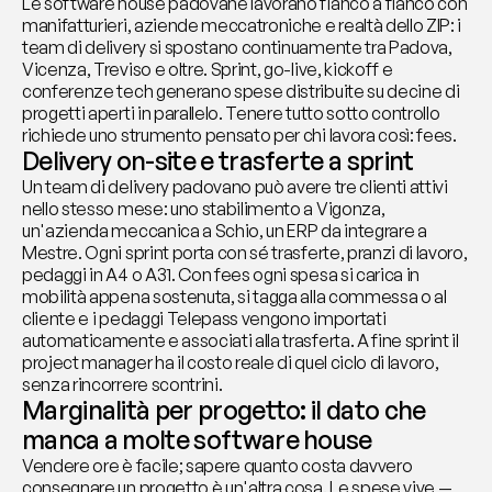
Le software house padovane lavorano fianco a fianco con 
manifatturieri, aziende meccatroniche e realtà dello ZIP: i 
team di delivery si spostano continuamente tra Padova, 
Vicenza, Treviso e oltre. Sprint, go-live, kickoff e 
conferenze tech generano spese distribuite su decine di 
progetti aperti in parallelo. Tenere tutto sotto controllo 
richiede uno strumento pensato per chi lavora così: fees.
Delivery on-site e trasferte a sprint
Un team di delivery padovano può avere tre clienti attivi 
nello stesso mese: uno stabilimento a Vigonza, 
un'azienda meccanica a Schio, un ERP da integrare a 
Mestre. Ogni sprint porta con sé trasferte, pranzi di lavoro, 
pedaggi in A4 o A31. Con fees ogni spesa si carica in 
mobilità appena sostenuta, si tagga alla commessa o al 
cliente e i pedaggi Telepass vengono importati 
automaticamente e associati alla trasferta. A fine sprint il 
project manager ha il costo reale di quel ciclo di lavoro, 
senza rincorrere scontrini.
Marginalità per progetto: il dato che 
manca a molte software house
Vendere ore è facile; sapere quanto costa davvero 
consegnare un progetto è un'altra cosa. Le spese vive — 