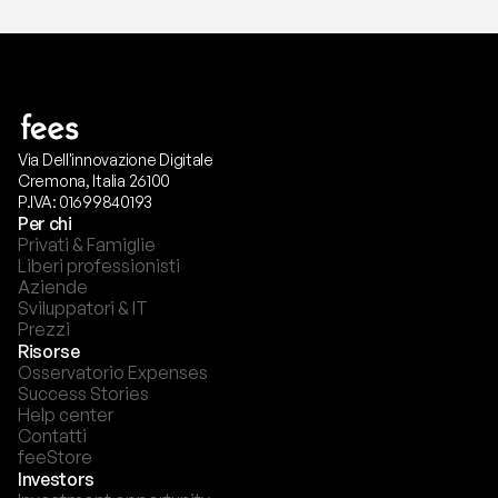
Via Dell'innovazione Digitale
Cremona, Italia 26100
P.IVA: 01699840193
Per chi
Privati & Famiglie
Liberi professionisti
Aziende
Sviluppatori & IT
Prezzi
Risorse
Osservatorio Expenses
Success Stories
Help center
Contatti
feeStore
Investors