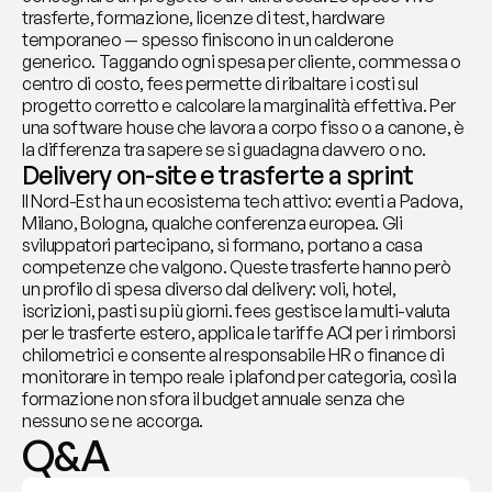
trasferte, formazione, licenze di test, hardware 
temporaneo — spesso finiscono in un calderone 
generico. Taggando ogni spesa per cliente, commessa o 
centro di costo, fees permette di ribaltare i costi sul 
progetto corretto e calcolare la marginalità effettiva. Per 
una software house che lavora a corpo fisso o a canone, è 
la differenza tra sapere se si guadagna davvero o no.
Delivery on-site e trasferte a sprint
Il Nord-Est ha un ecosistema tech attivo: eventi a Padova, 
Milano, Bologna, qualche conferenza europea. Gli 
sviluppatori partecipano, si formano, portano a casa 
competenze che valgono. Queste trasferte hanno però 
un profilo di spesa diverso dal delivery: voli, hotel, 
iscrizioni, pasti su più giorni. fees gestisce la multi-valuta 
per le trasferte estero, applica le tariffe ACI per i rimborsi 
chilometrici e consente al responsabile HR o finance di 
monitorare in tempo reale i plafond per categoria, così la 
formazione non sfora il budget annuale senza che 
nessuno se ne accorga.
Q&A