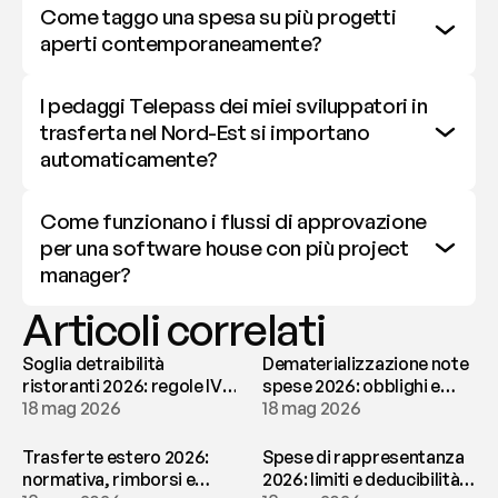
Come taggo una spesa su più progetti 
aperti contemporaneamente?
I pedaggi Telepass dei miei sviluppatori in 
trasferta nel Nord-Est si importano 
automaticamente?
Come funzionano i flussi di approvazione 
per una software house con più project 
manager?
Articoli correlati
Soglia detraibilità
Dematerializzazione note
ristoranti 2026: regole IVA
spese 2026: obblighi e
e deducibilità | fees
18 mag 2026
conservazione | fees
18 mag 2026
Trasferte estero 2026:
Spese di rappresentanza
normativa, rimborsi e
2026: limiti e deducibilità |