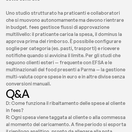
Uno studio strutturato ha praticanti e collaboratori 
che si muovono autonomamente ma devono rientrare 
in budget. fees gestisce flussi di approvazione 
multilivello: il praticante carica la spesa, il dominus la 
approva prima del rimborso. È possibile configurare 
soglie per categoria (es. pasti, trasporti) e ricevere 
notifiche quando si avvicina il limite. Per gli studi che 
seguono clienti esteri — frequente con EFSA e le 
multinazionali del food presenti a Parma — la gestione 
multi-valuta copre spese in euro e in altre divise senza 
conversioni manuali.
Q&A
D: Come funziona il ribaltamento delle spese al cliente 
in fees?
R: Ogni spesa viene taggata al cliente o alla commessa 
al momento del caricamento. A fine periodo si esporta 
il riepilogo analitico, pronto da allegare alla nota 