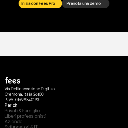
Inizia con Fees Pro
Prenota una demo
T
r
i
a
l
g
r
a
t
i
s
,
n
e
s
s
u
n
a
c
a
r
t
a
r
i
c
h
i
e
s
t
a
.
Via Dell'innovazione Digitale
Cremona, Italia 26100
P.IVA: 01699840193
Per chi
Privati & Famiglie
Liberi professionisti
Aziende
Sviluppatori & IT