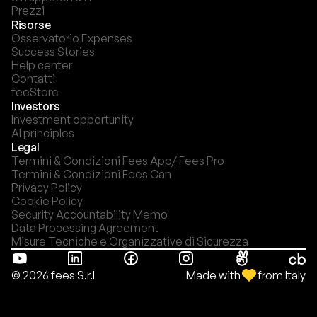
Prezzi
Risorse
Osservatorio Expenses
Success Stories
Help center
Contatti
feeStore
Investors
Investment opportunity
AI principles
Legal
Termini & Condizioni Fees App/ Fees Pro
Termini & Condizioni Fees Can
Privacy Policy
Cookie Policy
Security Accountability Memo
Data Processing Agreement
Misure Tecniche e Organizzative di Sicurezza
Made with
from Italy
© 2026 fees S.r.l