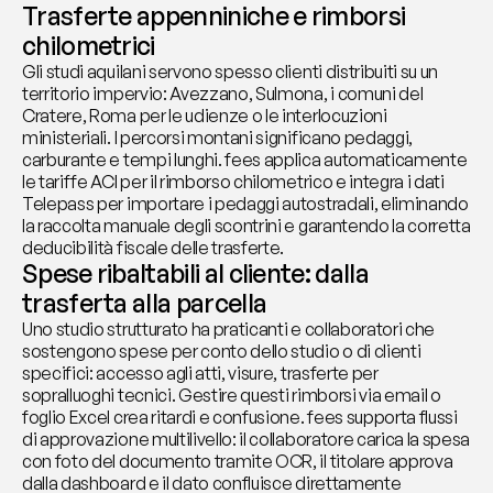
Trasferte appenniniche e rimborsi 
chilometrici
Gli studi aquilani servono spesso clienti distribuiti su un 
territorio impervio: Avezzano, Sulmona, i comuni del 
Cratere, Roma per le udienze o le interlocuzioni 
ministeriali. I percorsi montani significano pedaggi, 
carburante e tempi lunghi. fees applica automaticamente 
le tariffe ACI per il rimborso chilometrico e integra i dati 
Telepass per importare i pedaggi autostradali, eliminando 
la raccolta manuale degli scontrini e garantendo la corretta 
deducibilità fiscale delle trasferte.
Spese ribaltabili al cliente: dalla 
trasferta alla parcella
Uno studio strutturato ha praticanti e collaboratori che 
sostengono spese per conto dello studio o di clienti 
specifici: accesso agli atti, visure, trasferte per 
sopralluoghi tecnici. Gestire questi rimborsi via email o 
foglio Excel crea ritardi e confusione. fees supporta flussi 
di approvazione multilivello: il collaboratore carica la spesa 
con foto del documento tramite OCR, il titolare approva 
dalla dashboard e il dato confluisce direttamente 