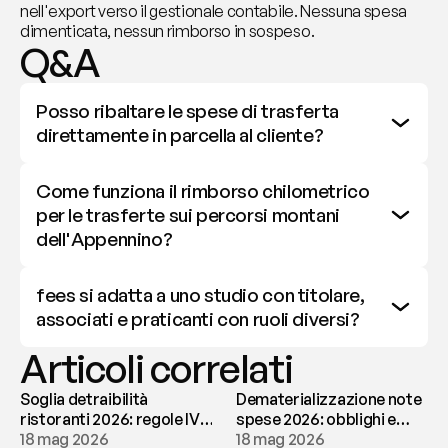
nell'export verso il gestionale contabile. Nessuna spesa 
dimenticata, nessun rimborso in sospeso.
Q&A
Posso ribaltare le spese di trasferta 
direttamente in parcella al cliente?
Come funziona il rimborso chilometrico 
per le trasferte sui percorsi montani 
dell'Appennino?
fees si adatta a uno studio con titolare, 
associati e praticanti con ruoli diversi?
Articoli correlati
Soglia detraibilità
Dematerializzazione note
ristoranti 2026: regole IVA
spese 2026: obblighi e
e deducibilità | fees
18 mag 2026
conservazione | fees
18 mag 2026