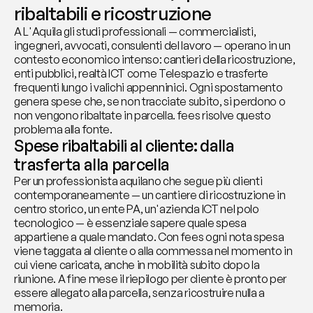
ribaltabili e ricostruzione
A L'Aquila gli studi professionali — commercialisti, 
ingegneri, avvocati, consulenti del lavoro — operano in un 
contesto economico intenso: cantieri della ricostruzione, 
enti pubblici, realtà ICT come Telespazio e trasferte 
frequenti lungo i valichi appenninici. Ogni spostamento 
genera spese che, se non tracciate subito, si perdono o 
non vengono ribaltate in parcella. fees risolve questo 
problema alla fonte.
Spese ribaltabili al cliente: dalla 
trasferta alla parcella
Per un professionista aquilano che segue più clienti 
contemporaneamente — un cantiere di ricostruzione in 
centro storico, un ente PA, un'azienda ICT nel polo 
tecnologico — è essenziale sapere quale spesa 
appartiene a quale mandato. Con fees ogni nota spesa 
viene taggata al cliente o alla commessa nel momento in 
cui viene caricata, anche in mobilità subito dopo la 
riunione. A fine mese il riepilogo per cliente è pronto per 
essere allegato alla parcella, senza ricostruire nulla a 
memoria.