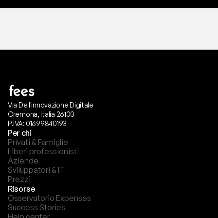
Via Dell'innovazione Digitale
Cremona, Italia 26100
P.IVA: 01699840193
Per chi
Privati & Famiglie
Liberi professionisti
Aziende
Sviluppatori & IT
Prezzi
Risorse
Osservatorio Expenses
Success Stories
Help center