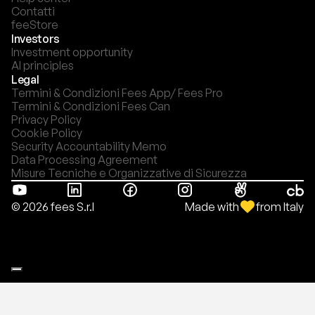
Contatti
feeStore
Investors
Investment opportunity
AI principles
Legal
Termini & Condizioni Fees App/ Fees Pro
Termini & Condizioni Fees Can
Privacy Policy
Cookie Policy
Security Accountability Memo
Data Processing Agreement
Misure Tecniche e Organizzative di Sicurezza
Made with
from Italy
© 2026 fees S.r.l
Le tue preferenze relative alla privacy