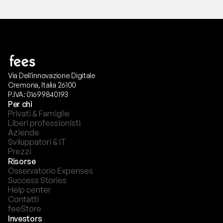
Via Dell'innovazione Digitale
Cremona, Italia 26100
P.IVA: 01699840193
Per chi
Privati & Famiglie
Liberi professionisti
Aziende
Sviluppatori & IT
Prezzi
Risorse
Osservatorio Expenses
Success Stories
Help center
Contatti
feeStore
Investors