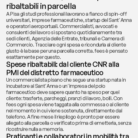
ribaltabili in parcella
A Pisa gli studi professionali lavorano a fianco di spin-off 
universitari, imprese farmaceutiche, startup del Sant'Anna 
e operatori aeroportuali. Commercialisti, avvocati e 
consulenti del lavoro si spostano quotidianamente tra 
sedi clienti, Agenzia delle Entrate, tribunali e Camera di 
Commercio. Tracciare ogni spesa e ricondurla al cliente 
giusto è la base per una parcella corretta. fees è pensato 
esattamente per questo.
Spese ribaltabili: dal cliente CNR alla 
PMI del distretto farmaceutico
Un commercialista pisano che segue una startup nata in 
incubatore al Sant'Anna o un'impresa del polo 
farmaceutico deve sapere quanto ha speso per quel 
cliente: trasferte, parcheggi, pranzi di lavoro, bolli. Con 
fees ogni spesa viene taggata alla commessa o al cliente 
nel momento in cui viene sostenuta, direttamente dal 
telefono. A fine mese il riepilogo è pronto per essere 
allegato alla parcella o verificato prima di emetterla, senza 
ricostruire nulla a memoria.
Praticanti e collaboratori in mobilità tra 