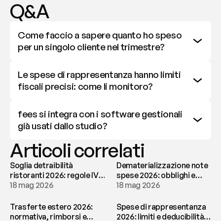
Q&A
Come faccio a sapere quanto ho speso 
per un singolo cliente nel trimestre?
Le spese di rappresentanza hanno limiti 
fiscali precisi: come li monitoro?
fees si integra con i software gestionali 
già usati dallo studio?
Articoli correlati
Soglia detraibilità
Dematerializzazione note
ristoranti 2026: regole IVA
spese 2026: obblighi e
e deducibilità | fees
18 mag 2026
conservazione | fees
18 mag 2026
Trasferte estero 2026:
Spese di rappresentanza
normativa, rimborsi e
2026: limiti e deducibilità |