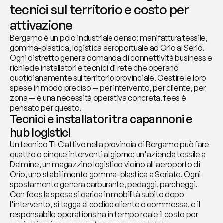
tecnici sul territorio e costo per 
attivazione
Bergamo è un polo industriale denso: manifattura tessile, 
gomma-plastica, logistica aeroportuale ad Orio al Serio. 
Ogni distretto genera domanda di connettività business e 
richiede installatori e tecnici di rete che operano 
quotidianamente sul territorio provinciale. Gestire le loro 
spese in modo preciso — per intervento, per cliente, per 
zona — è una necessità operativa concreta. fees è 
pensato per questo.
Tecnici e installatori tra capannoni e 
hub logistici
Un tecnico TLC attivo nella provincia di Bergamo può fare 
quattro o cinque interventi al giorno: un'azienda tessile a 
Dalmine, un magazzino logistico vicino all'aeroporto di 
Orio, uno stabilimento gomma-plastica a Seriate. Ogni 
spostamento genera carburante, pedaggi, parcheggi. 
Con fees la spesa si carica in mobilità subito dopo 
l'intervento, si tagga al codice cliente o commessa, e il 
responsabile operations ha in tempo reale il costo per 