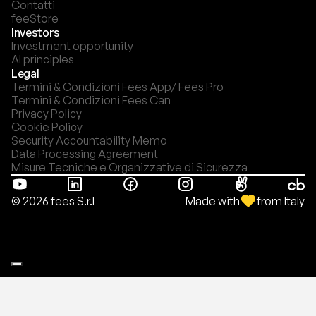
Contatti
feeStore
Investors
Investment opportunity
AI principles
Legal
Termini & Condizioni Fees App/ Fees Pro
Termini & Condizioni Fees Can
Privacy Policy
Cookie Policy
Security Accountability Memo
Data Processing Agreement
Misure Tecniche e Organizzative di Sicurezza
Made with
from Italy
© 2026 fees S.r.l
Le tue preferenze relative alla privacy