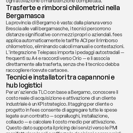
ogni attivazione o manutenzione completata.
Trasferte e rimborsi chilometrici nella 
Bergamasca
La provincia di Bergamo è vasta: dalla pianura verso 
Brescia alle valli bergamasche, i tecnici percorrono 
distanze significative con mezzi propri o aziendali. fees 
applica automaticamente le tariffe ACI per il rimborso 
chilometrico, eliminando calcoli manuali e contestazioni. 
L'integrazione Telepass importa i pedaggi autostradali — 
frequenti su A4 e raccordi verso Orio — e li associa 
direttamente alla trasferta, senza che il tecnico debba 
raccogliere ricevute cartacee.
Tecnici e installatori tra capannoni e 
hub logistici
Per un'azienda TLC con base a Bergamo, conoscere il 
costo reale di acquisizione e attivazione di un cliente 
industriale è un KPI strategico. Il tagging per cliente o 
progetto in fees consente di aggregare tutte le spese 
legate a un contratto — sopralluoghi, installazione, 
collaudo — e calcolare il costo medio per attivazione. 
Questo dato supporta il pricing dei servizi verso le PMI 