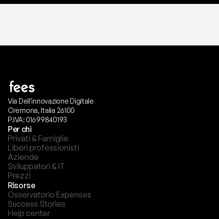
Via Dell'innovazione Digitale
Cremona, Italia 26100
P.IVA: 01699840193
Per chi
Privati & Famiglie
Liberi professionisti
Aziende
Sviluppatori & IT
Prezzi
Risorse
Osservatorio Expenses
Success Stories
Help center