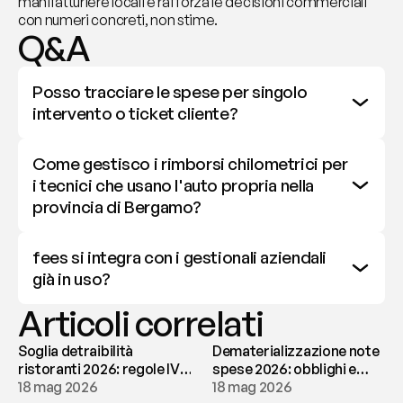
manifatturiere locali e rafforza le decisioni commerciali 
con numeri concreti, non stime.
Q&A
Posso tracciare le spese per singolo 
intervento o ticket cliente?
Come gestisco i rimborsi chilometrici per 
i tecnici che usano l'auto propria nella 
provincia di Bergamo?
fees si integra con i gestionali aziendali 
già in uso?
Articoli correlati
Soglia detraibilità
Dematerializzazione note
ristoranti 2026: regole IVA
spese 2026: obblighi e
e deducibilità | fees
18 mag 2026
conservazione | fees
18 mag 2026