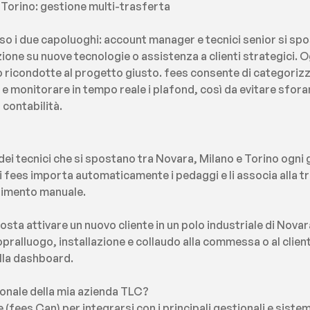
 Torino: gestione multi-trasferta
so i due capoluoghi: account manager e tecnici senior si s
one su nuove tecnologie o assistenza a clienti strategici. O
o ricondotte al progetto giusto. fees consente di categorizz
a e monitorare in tempo reale i plafond, così da evitare sfor
 contabilità.
ei tecnici che si spostano tra Novara, Milano e Torino ogni
i fees importa automaticamente i pedaggi e li associa alla tra
rimento manuale.
sta attivare un nuovo cliente in un polo industriale di Nova
opralluogo, installazione e collaudo alla commessa o al cliente
lla dashboard.
tionale della mia azienda TLC?
 (fees Can) per integrarsi con i principali gestionali e sistemi