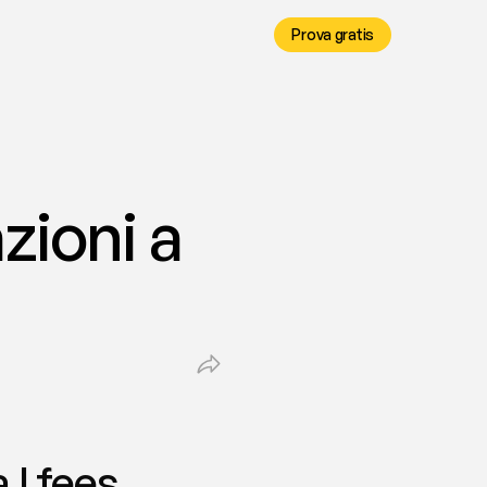
Prova gratis
ioni a 
 | fees