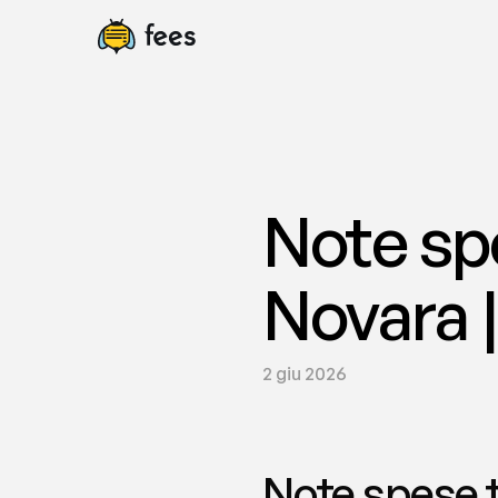
Note sp
Novara |
2 giu 2026
Note spese t