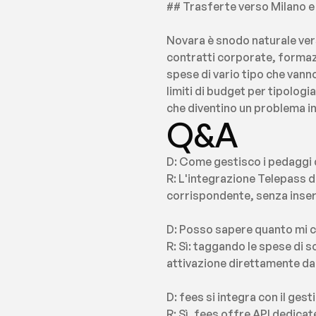
## Trasferte verso Milano e
Novara è snodo naturale ver
contratti corporate, formazi
spese di vario tipo che vann
limiti di budget per tipologi
che diventino un problema in
Q&A
D: Come gestisco i pedaggi d
R: L'integrazione Telepass d
corrispondente, senza inse
D: Posso sapere quanto mi co
R: Sì: taggando le spese di s
attivazione direttamente da
D: fees si integra con il ges
R: Sì, fees offre API dedicate