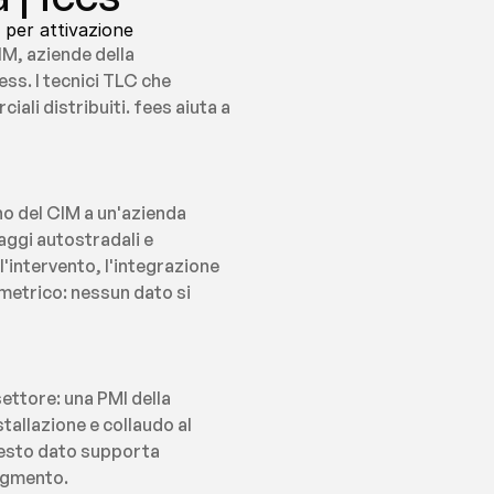
 per attivazione
IM, aziende della 
s. I tecnici TLC che 
ali distribuiti. fees aiuta a 
o del CIM a un'azienda 
ggi autostradali e 
'intervento, l'integrazione 
metrico: nessun dato si 
ttore: una PMI della 
allazione e collaudo al 
uesto dato supporta 
segmento.