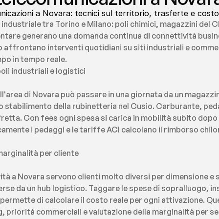
icazioni a Novara: tecnici sul territorio, trasferte e costo
industriale tra Torino e Milano: poli chimici, magazzini del C
entare generano una domanda continua di connettività busines
affrontano interventi quotidiani su siti industriali e commerci
mpo in tempo reale.
li industriali e logistici
ell'area di Novara può passare in una giornata da un magazzin
no stabilimento della rubinetteria nel Cusio. Carburante, peda
etta. Con fees ogni spesa si carica in mobilità subito dopo l
ente i pedaggi e le tariffe ACI calcolano il rimborso chilo
arginalità per cliente
tà a Novara servono clienti molto diversi per dimensione e se
rse da un hub logistico. Taggare le spese di sopralluogo, inst
ermette di calcolare il costo reale per ogni attivazione. Q
g, priorità commerciali e valutazione della marginalità per 