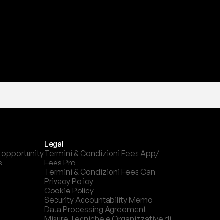
Legal
 opportunity
Termini & Condizioni Fees App/ 
s
Fees Pro
Termini & Condizioni Fees Can
Privacy Policy
Cookie Policy
Security Accountability Memo
Data Processing Agreement
Misure Tecniche e Organizzative di 