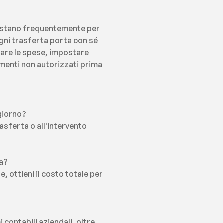
postano frequentemente per 
gni trasferta porta con sé 
are le spese, impostare 
amenti non autorizzati prima 
 giorno?
sferta o all'intervento 
ra?
, ottieni il costo totale per 
 contabili aziendali, oltre 