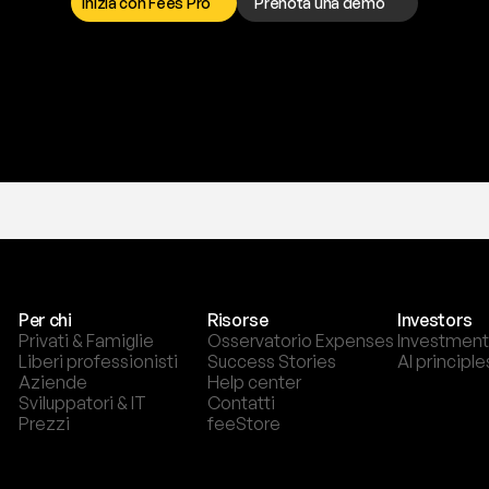
Inizia con Fees Pro
Prenota una demo
T
r
i
a
l
g
r
a
t
i
s
,
n
e
s
s
u
n
a
c
a
r
t
a
r
i
c
h
i
e
s
t
a
.
Per chi
Risorse
Investors
Privati & Famiglie
Osservatorio Expenses
Investment
Liberi professionisti
Success Stories
AI principle
Aziende
Help center
Sviluppatori & IT
Contatti
Prezzi
feeStore