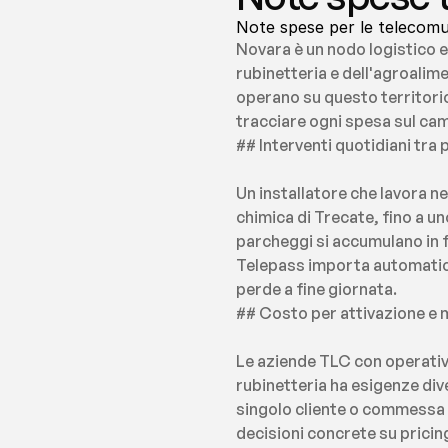
Note spese per le telecomun
Novara è un nodo logistico e 
rubinetteria e dell'agroalim
operano su questo territorio 
tracciare ogni spesa sul ca
## Interventi quotidiani tra po
Un installatore che lavora n
chimica di Trecate, fino a u
parcheggi si accumulano in fr
Telepass importa automaticam
perde a fine giornata.
## Costo per attivazione e m
Le aziende TLC con operativi
rubinetteria ha esigenze dive
singolo cliente o commessa p
decisioni concrete su pricin