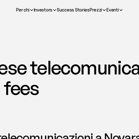
Per chi
Investors
Success Stories
Prezzi
Eventi
ese telecomunicaz
 fees
elecomunicazioni a Novara