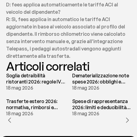
D: fees applica automaticamente le tariffe ACI al 
veicolo del dipendente?
R: Sì, fees applica in automatico le tariffe ACI 
aggiornate in base al veicolo associato al profilo del 
dipendente. Il rimborso chilometrico viene calcolato 
senza intervento manuale e, grazie all'integrazione 
Telepass, i pedaggi autostradali vengono aggiunti 
direttamente alla trasferta.
Articoli correlati
Soglia detraibilità
Dematerializzazione note
ristoranti 2026: regole IVA
spese 2026: obblighi e
e deducibilità | fees
18 mag 2026
conservazione | fees
18 mag 2026
Trasferte estero 2026:
Spese di rappresentanza
normativa, rimborsi e
2026: limiti e deducibilità |
tassazione | fees
18 mag 2026
fees
18 mag 2026