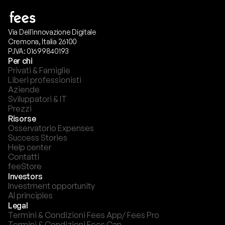
Via Dell'innovazione Digitale
Cremona, Italia 26100
P.IVA: 01699840193
Per chi
Privati & Famiglie
Liberi professionisti
Aziende
Sviluppatori & IT
Prezzi
Risorse
Osservatorio Expenses
Success Stories
Help center
Contatti
feeStore
Investors
Investment opportunity
AI principles
Legal
Termini & Condizioni Fees App/ Fees Pro
Termini & Condizioni Fees Can