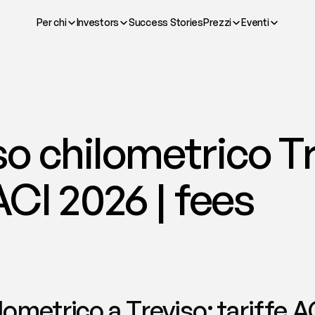
Per chi
Investors
Success Stories
Prezzi
Eventi
 chilometrico Tre
ACI 2026 | fees
ometrico a Treviso: tariffe AC