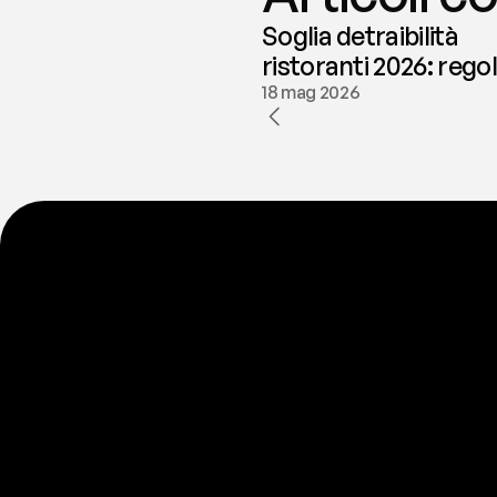
Soglia detraibilità
ristoranti 2026: rego
e deducibilità | fees
18 mag 2026
P
r
o
n
t
o
I
l
n
o
s
t
r
o
t
e
a
m
d
i
s
u
p
p
o
r
t
o
è
a
t
u
a
d
i
s
p
o
s
i
z
i
o
n
e
p