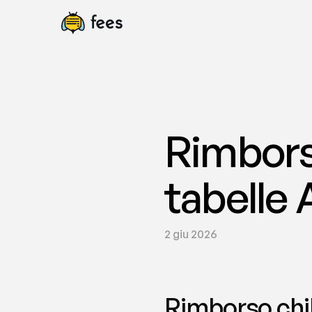
Rimborso
tabelle 
2 giu 2026
Rimborso chil