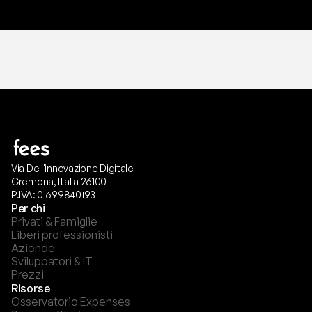
Via Dell'innovazione Digitale
Cremona, Italia 26100
P.IVA: 01699840193
Per chi
Privati & Famiglie
Liberi professionisti
Aziende
Sviluppatori & IT
Prezzi
Risorse
Osservatorio Expenses