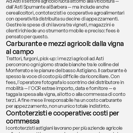
Ad Asti il settore agricolo ruota attorno alla viticoltura — 
dall'Asti Spumante al Barbera — ma include anche 
cerealicoltori, contoterzisti e cooperative agroalimentari 
con operatività distribuita su decine di appezzamenti. 
Gestire le spese di chi lavora tra vigneti, magazzini e 
clienti richiede uno strumento mobile e preciso: fees è 
pensato per questo.
Carburante e mezzi agricoli: dalla vigna 
al campo
Trattori, furgoni, pick-up: i mezzi agricoli ad Asti 
percorrono ogni giorno strade bianche tra le colline del 
Monferrato e le pianure del basso Astigiano. Il carburante è 
spesso la voce di costo più difficile da riconciliare. Con 
fees, l'operatore fotografa lo scontrino del distributore in 
mobilità — l'OCR estrae importo, data e fornitore — e 
tagga la spesa alla vigna, al lotto o alla commessa di conto 
terzi. A fine mese il responsabile ha un costo carburante 
per appezzamento, non un unico totale indistinto.
Contoterzisti e cooperative: costi per 
commessa
I contoterzisti astigiani lavorano per più aziende agricole 