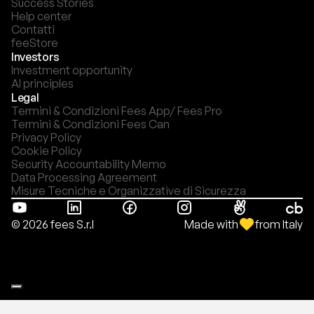
Success Stories
Help center
Contatti
feeStore
Investors
Investment opportunity
AI principles
Legal
Termini & Condizioni Fees App/ Fees Pro
Termini & Condizioni Fees Can
Privacy Policy
Cookie Policy
Security Accountability Memo
Data Processing Agreement
Misure Tecniche e Organizzative di Sicurezza
Made with
from Italy
© 2026 fees S.r.l