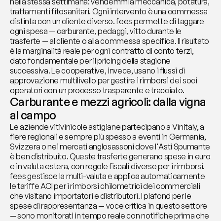
nella stessa settimana: vendemmia meccanica, potatura, 
trattamenti fitosanitari. Ogni intervento è una commessa 
distinta con un cliente diverso. fees permette di taggare 
ogni spesa — carburante, pedaggi, vitto durante le 
trasferte — al cliente o alla commessa specifica. Il risultato 
è la marginalità reale per ogni contratto di conto terzi, 
dato fondamentale per il pricing della stagione 
successiva. Le cooperative, invece, usano i flussi di 
approvazione multilivello per gestire i rimborsi dei soci 
operatori con un processo trasparente e tracciato.
Carburante e mezzi agricoli: dalla vigna 
al campo
Le aziende vitivinicole astigiane partecipano a Vinitaly, a 
fiere regionali e sempre più spesso a eventi in Germania, 
Svizzera o nei mercati anglosassoni dove l'Asti Spumante 
è ben distribuito. Queste trasferte generano spese in euro 
e in valuta estera, con regole fiscali diverse per i rimborsi. 
fees gestisce la multi-valuta e applica automaticamente 
le tariffe ACI per i rimborsi chilometrici dei commerciali 
che visitano importatori e distributori. I plafond per le 
spese di rappresentanza — voce critica in questo settore 
— sono monitorati in tempo reale con notifiche prima che 