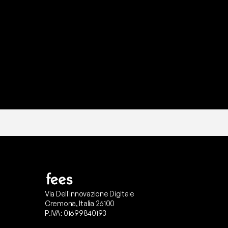
P
r
o
n
t
o
I
l
n
o
s
t
r
o
t
e
a
m
d
i
s
u
p
p
Via Dell'innovazione Digitale
Cremona, Italia 26100
P.IVA: 01699840193