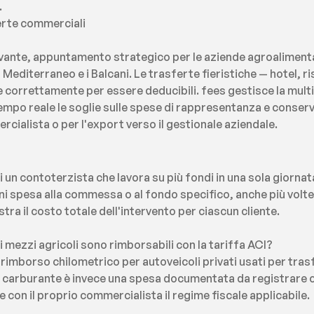
.
ferte commerciali
Levante, appuntamento strategico per le aziende agroalimenta
Mediterraneo e i Balcani. Le trasferte fieristiche — hotel, ri
rrettamente per essere deducibili. fees gestisce la multi-v
tempo reale le soglie sulle spese di rappresentanza e conserv
rcialista o per l'export verso il gestionale aziendale.
 un contoterzista che lavora su più fondi in una sola giorna
i spesa alla commessa o al fondo specifico, anche più volte ne
a il costo totale dell'intervento per ciascun cliente.
i mezzi agricoli sono rimborsabili con la tariffa ACI?
l rimborso chilometrico per autoveicoli privati usati per trasf
del carburante è invece una spesa documentata da registrare c
con il proprio commercialista il regime fiscale applicabile.