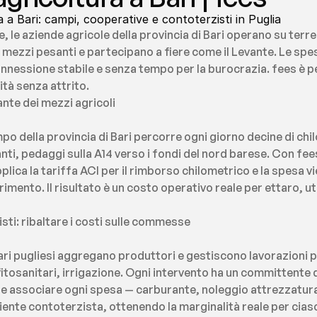
 a Bari: campi, cooperative e contoterzisti in Puglia
ie, le aziende agricole della provincia di Bari operano su terr
ezzi pesanti e partecipano a fiere come il Levante. Le spes
essione stabile e senza tempo per la burocrazia. fees è pen
ità senza attrito.
nte dei mezzi agricoli
 della provincia di Bari percorre ogni giorno decine di chi
anti, pedaggi sulla A14 verso i fondi del nord barese. Con fee
plica la tariffa ACI per il rimborso chilometrico e la spesa v
erimento. Il risultato è un costo operativo reale per ettaro, uti
ti: ribaltare i costi sulle commesse
i pugliesi aggregano produttori e gestiscono lavorazioni pe
tosanitari, irrigazione. Ogni intervento ha un committente di
e associare ogni spesa — carburante, noleggio attrezzatura,
liente contoterzista, ottenendo la marginalità reale per cias