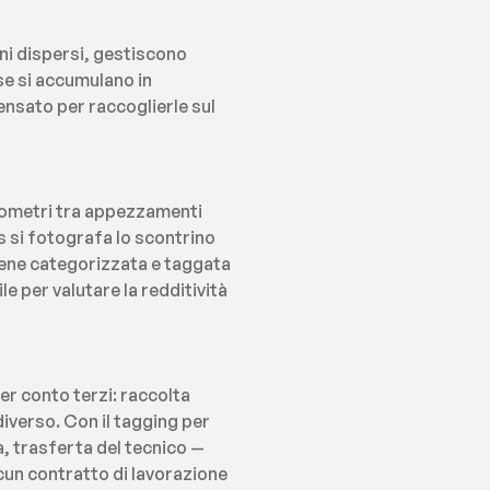
eni dispersi, gestiscono 
e si accumulano in 
sato per raccoglierle sul 
lometri tra appezzamenti 
s si fotografa lo scontrino 
iene categorizzata e taggata 
le per valutare la redditività 
r conto terzi: raccolta 
verso. Con il tagging per 
 trasferta del tecnico — 
cun contratto di lavorazione 