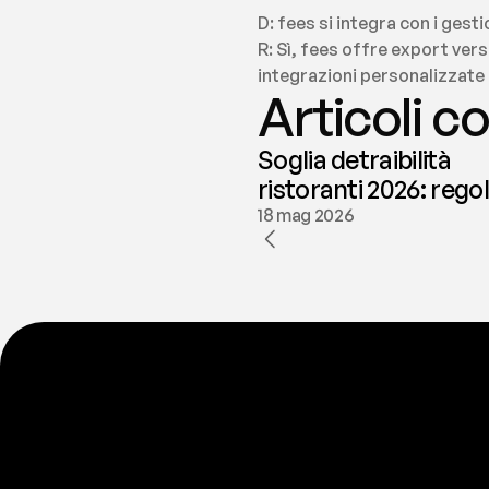
D: fees si integra con i gest
R: Sì, fees offre export verso
integrazioni personalizzate c
Articoli co
Soglia detraibilità
ristoranti 2026: rego
e deducibilità | fees
18 mag 2026