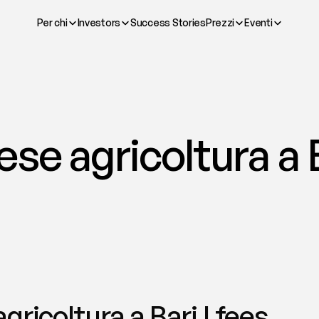
Per chi
Investors
Success Stories
Prezzi
Eventi
se agricoltura a Ba
gricoltura a Bari | fees