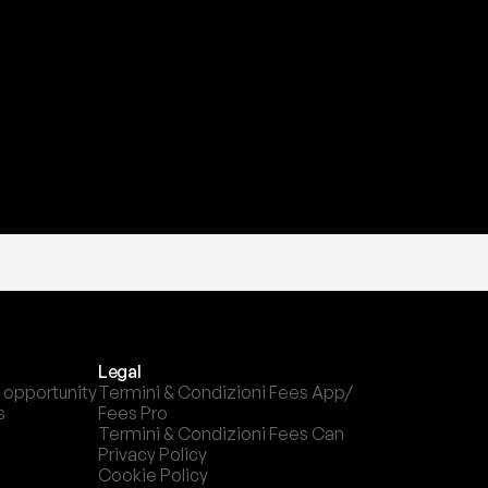
a
t
e
s
t
a
?
l
c
a
n
a
l
e
c
h
e
p
r
e
f
e
r
i
s
c
i
.
Legal
 opportunity
Termini & Condizioni Fees App/ 
s
Fees Pro
Termini & Condizioni Fees Can
Privacy Policy
Cookie Policy