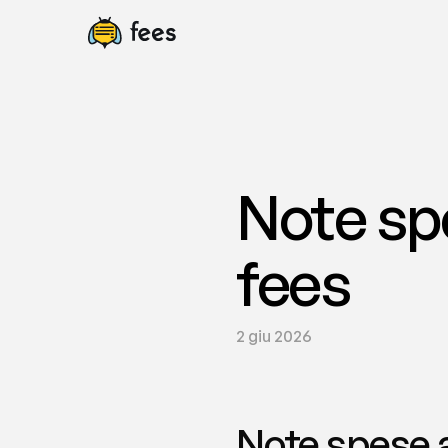
Note spe
fees
2 giu 2026
Note spese a