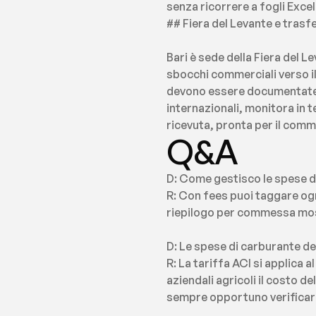
senza ricorrere a fogli Excel
## Fiera del Levante e tras
Bari è sede della Fiera del 
sbocchi commerciali verso il 
devono essere documentate co
internazionali, monitora in 
ricevuta, pronta per il comme
Q&A
D: Come gestisco le spese di
R: Con fees puoi taggare ogn
riepilogo per commessa mostr
D: Le spese di carburante de
R: La tariffa ACI si applica a
aziendali agricoli il costo 
sempre opportuno verificare 