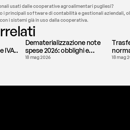
ionali usati dalle cooperative agroalimentari pugliesi?
 i principali software di contabilità e gestionali aziendali, ol
on i sistemi già in uso dalla cooperativa.
rrelati
Dematerializzazione note
Trasf
le IVA
spese 2026: obblighi e
normat
conservazione | fees
tassaz
18 mag 2026
18 mag 