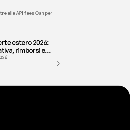
tre alle API fees Can per 
erte estero 2026:
iva, rimborsi e
ione | fees
2026