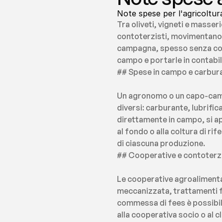
Note spese per l'agricoltura
Tra oliveti, vigneti e masser
contoterzisti, movimentano m
campagna, spesso senza conn
campo e portarle in contabil
## Spese in campo e carbura
Un agronomo o un capo-campo
diversi: carburante, lubrific
direttamente in campo, si ap
al fondo o alla coltura di rif
di ciascuna produzione.
## Cooperative e contoterzis
Le cooperative agroalimentar
meccanizzata, trattamenti fi
commessa di fees è possibil
alla cooperativa socio o al c