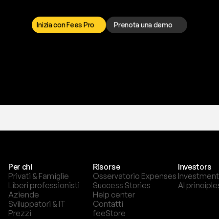
a
t
o
g
l
i
e
r
t
i
q
u
e
s
t
o
p
r
o
b
l
e
m
a
d
a
l
l
o
r
t
o
è
a
t
u
a
d
i
s
p
o
s
i
z
i
o
n
e
p
e
r
r
i
s
o
l
v
e
r
e
q
u
a
l
s
i
a
s
i
p
r
o
b
l
e
m
a
.
S
c
e
g
l
i
i
Inizia con Fees Pro
Prenota una demo
T
r
i
a
l
g
r
a
t
i
s
,
n
e
s
s
u
n
a
c
a
r
t
a
r
i
c
h
i
e
s
t
a
.
Per chi
Risorse
Investors
Privati & Famiglie
Osservatorio Expenses
Investment
Liberi professionisti
Success Stories
AI principle
Aziende
Help center
Sviluppatori & IT
Contatti
Prezzi
feeStore