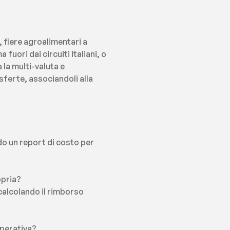
 fiere agroalimentari a 
ori dai circuiti italiani, o 
la multi-valuta e 
ferte, associandoli alla 
o un report di costo per 
opria?
calcolando il rimborso 
operativa?