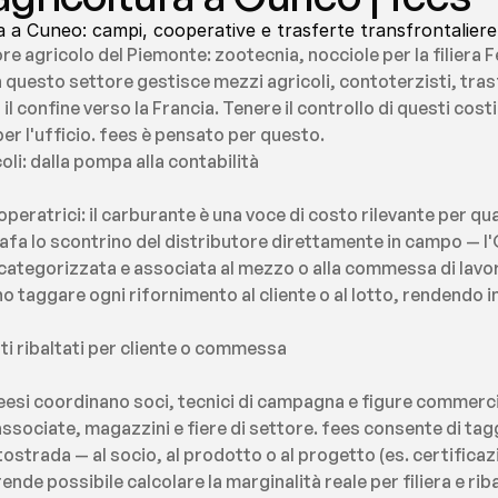
a a Cuneo: campi, cooperative e trasferte transfrontaliere
ore agricolo del Piemonte: zootecnia, nocciole per la filiera F
n questo settore gestisce mezzi agricoli, contoterzisti, trasf
l confine verso la Francia. Tenere il controllo di questi cost
er l'ufficio. fees è pensato per questo.
li: dalla pompa alla contabilità
peratrici: il carburante è una voce di costo rilevante per qua
afa lo scontrino del distributore direttamente in campo — l
 categorizzata e associata al mezzo o alla commessa di lavora
 taggare ogni rifornimento al cliente o al lotto, rendendo im
sti ribaltati per cliente o commessa
esi coordinano soci, tecnici di campagna e figure commercia
sociate, magazzini e fiere di settore. fees consente di tag
ostrada — al socio, al prodotto o al progetto (es. certificazi
e possibile calcolare la marginalità reale per filiera e ribalta