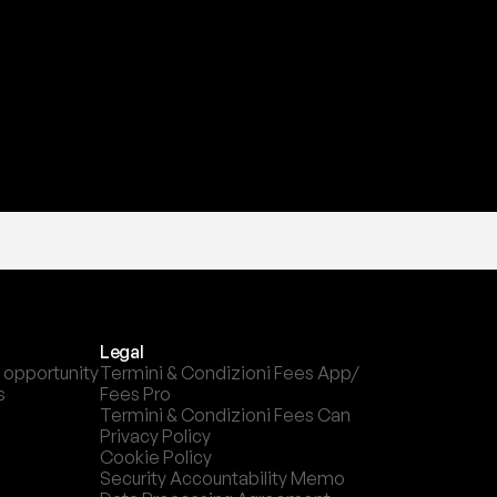
l
c
a
n
a
l
e
c
h
e
p
r
e
f
e
r
i
s
c
i
.
Legal
 opportunity
Termini & Condizioni Fees App/ 
s
Fees Pro
Termini & Condizioni Fees Can
Privacy Policy
Cookie Policy
Security Accountability Memo