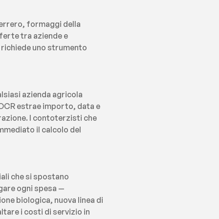
errero, formaggi della 
erte tra aziende e 
i richiede uno strumento 
lsiasi azienda agricola 
'OCR estrae importo, data e 
zione. I contoterzisti che 
mediato il calcolo del 
li che si spostano 
gare ogni spesa — 
one biologica, nuova linea di 
re i costi di servizio in 