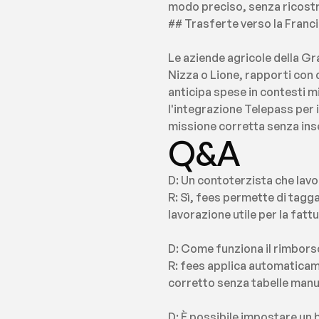
modo preciso, senza ricostr
## Trasferte verso la Franci
Le aziende agricole della Gr
Nizza o Lione, rapporti con c
anticipa spese in contesti m
l'integrazione Telepass per 
missione corretta senza in
Q&A
D: Un contoterzista che lavo
R: Sì, fees permette di tagg
lavorazione utile per la fattu
D: Come funziona il rimborso
R: fees applica automaticamen
corretto senza tabelle manua
D: È possibile impostare un 