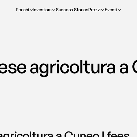
Per chi
Investors
Success Stories
Prezzi
Eventi
se agricoltura a 
gricoltura a Cuneo | fees