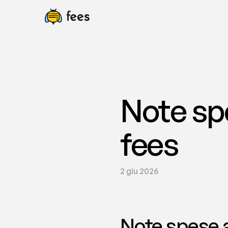
Note spe
fees
2 giu 2026
Note spese a