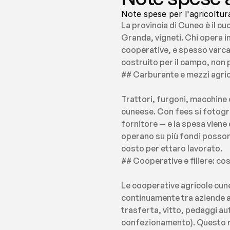
Note spese per l'agricoltur
La provincia di Cuneo è il cu
Granda, vigneti. Chi opera i
cooperative, e spesso varca i
costruito per il campo, non p
## Carburante e mezzi agrico
Trattori, furgoni, macchine o
cuneese. Con fees si fotogr
fornitore — e la spesa viene
operano su più fondi possono
costo per ettaro lavorato.
## Cooperative e filiere: co
Le cooperative agricole cune
continuamente tra aziende as
trasferta, vitto, pedaggi aut
confezionamento). Questo rend