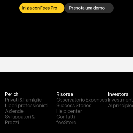
o
r
t
o
è
a
t
u
a
d
i
s
p
o
s
i
z
i
o
n
e
p
e
r
r
i
s
o
l
v
e
r
e
q
u
a
l
s
i
a
s
i
p
r
o
b
l
e
m
a
.
S
c
e
g
l
i
i
Inizia con Fees Pro
Prenota una demo
T
r
i
a
l
g
r
a
t
i
s
,
n
e
s
s
u
n
a
c
a
r
t
a
r
i
c
h
i
e
s
t
a
.
Per chi
Risorse
Investors
Privati & Famiglie
Osservatorio Expenses
Investment
Liberi professionisti
Success Stories
AI principle
Aziende
Help center
Sviluppatori & IT
Contatti
Prezzi
feeStore