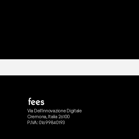
I
l
n
o
s
t
r
o
t
e
a
m
d
i
s
u
p
p
Via Dell'innovazione Digitale
Cremona, Italia 26100
P.IVA: 01699840193