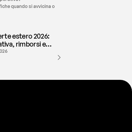
fiche quando si avvicina o 
erte estero 2026:
iva, rimborsi e
ione | fees
2026
a
t
e
s
t
a
?