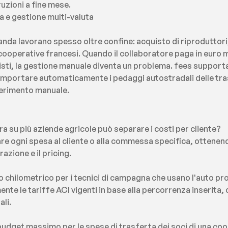
uzioni a fine mese.
a e gestione multi-valuta
anda lavorano spesso oltre confine: acquisto di riproduttori,
ooperative francesi. Quando il collaboratore paga in euro ma fu
isti, la gestione manuale diventa un problema. fees supporta 
importare automaticamente i pedaggi autostradali delle tras
serimento manuale.
ra su più aziende agricole può separare i costi per cliente?
are ogni spesa al cliente o alla commessa specifica, ottenend
razione e il pricing.
 chilometrico per i tecnici di campagna che usano l'auto pr
te le tariffe ACI vigenti in base alla percorrenza inserita, 
li.
budget massimo per le spese di trasferta dei soci di una co