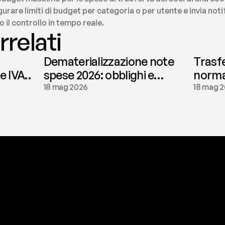
gurare limiti di budget per categoria o per utente e invia noti
 il controllo in tempo reale.
rrelati
Dematerializzazione note
Trasf
le IVA
spese 2026: obblighi e
normat
conservazione | fees
tassaz
18 mag 2026
18 mag 
a
t
o
g
l
i
e
r
t
i
q
u
e
s
t
o
p
r
o
b
l
e
m
a
d
a
l
l