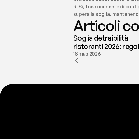
R: Sì, fees consente di confi
supera la soglia, mantenendo
Articoli co
Soglia detraibilità
ristoranti 2026: rego
e deducibilità | fees
18 mag 2026
P
r
o
n
t
o