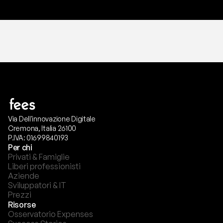
Via Dell'innovazione Digitale
Cremona, Italia 26100
P.IVA: 01699840193
Per chi
Privati & Famiglie
Liberi professionisti
Aziende
Sviluppatori & IT
Prezzi
Risorse
Osservatorio Expenses