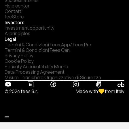
Success Stories
Help center
Contatti
feeStore
Investors
Investment opportunity
AI principles
Legal
Termini & Condizioni Fees App/ Fees Pro
Termini & Condizioni Fees Can
Privacy Policy
Cookie Policy
Security Accountability Memo
Data Processing Agreement
Misure Tecniche e Organizzative di Sicurezza
Made with
from Italy
© 2026 fees S.r.l