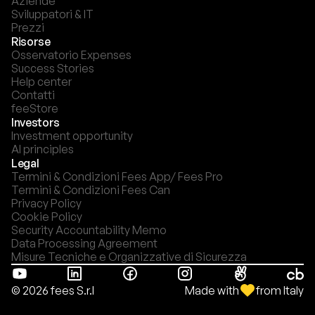
Aziende
Sviluppatori & IT
Prezzi
Risorse
Osservatorio Expenses
Success Stories
Help center
Contatti
feeStore
Investors
Investment opportunity
AI principles
Legal
Termini & Condizioni Fees App/ Fees Pro
Termini & Condizioni Fees Can
Privacy Policy
Cookie Policy
Security Accountability Memo
Data Processing Agreement
Misure Tecniche e Organizzative di Sicurezza
Made with
from Italy
© 2026 fees S.r.l