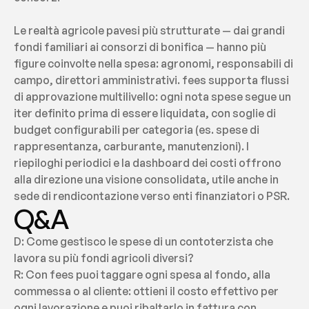
Le realtà agricole pavesi più strutturate — dai grandi 
fondi familiari ai consorzi di bonifica — hanno più 
figure coinvolte nella spesa: agronomi, responsabili di 
campo, direttori amministrativi. fees supporta flussi 
di approvazione multilivello: ogni nota spese segue un 
iter definito prima di essere liquidata, con soglie di 
budget configurabili per categoria (es. spese di 
rappresentanza, carburante, manutenzioni). I 
riepiloghi periodici e la dashboard dei costi offrono 
alla direzione una visione consolidata, utile anche in 
sede di rendicontazione verso enti finanziatori o PSR.
Q&A
D: Come gestisco le spese di un contoterzista che 
lavora su più fondi agricoli diversi?
R: Con fees puoi taggare ogni spesa al fondo, alla 
commessa o al cliente: ottieni il costo effettivo per 
ogni lavorazione e puoi ribaltarlo in fattura con 