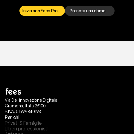
r
i
s
o
l
v
e
r
e
q
u
a
l
s
i
a
s
i
p
r
o
b
l
e
m
a
.
S
c
e
g
l
i
i
l
c
a
n
a
l
e
c
h
e
p
r
e
f
e
r
i
s
c
i
.
Inizia con Fees Pro
Prenota una demo
T
r
i
a
l
g
r
a
t
i
s
,
n
e
s
s
u
n
a
c
a
r
t
a
r
i
c
h
i
e
s
t
a
.
Via Dell'innovazione Digitale
Cremona, Italia 26100
P.IVA: 01699840193
Per chi
Privati & Famiglie
Liberi professionisti