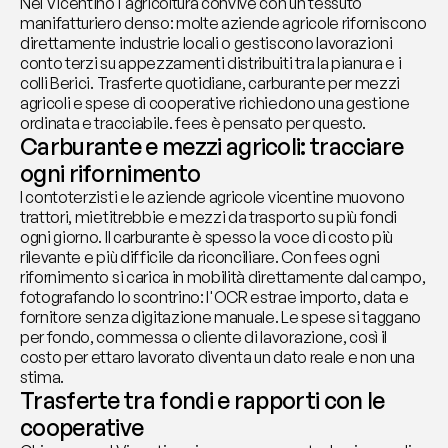
Nel Vicentino l'agricoltura convive con un tessuto 
manifatturiero denso: molte aziende agricole riforniscono 
direttamente industrie locali o gestiscono lavorazioni 
conto terzi su appezzamenti distribuiti tra la pianura e i 
colli Berici. Trasferte quotidiane, carburante per mezzi 
agricoli e spese di cooperative richiedono una gestione 
ordinata e tracciabile. fees è pensato per questo.
Carburante e mezzi agricoli: tracciare 
ogni rifornimento
I contoterzisti e le aziende agricole vicentine muovono 
trattori, mietitrebbie e mezzi da trasporto su più fondi 
ogni giorno. Il carburante è spesso la voce di costo più 
rilevante e più difficile da riconciliare. Con fees ogni 
rifornimento si carica in mobilità direttamente dal campo, 
fotografando lo scontrino: l'OCR estrae importo, data e 
fornitore senza digitazione manuale. Le spese si taggano 
per fondo, commessa o cliente di lavorazione, così il 
costo per ettaro lavorato diventa un dato reale e non una 
stima.
Trasferte tra fondi e rapporti con le 
cooperative