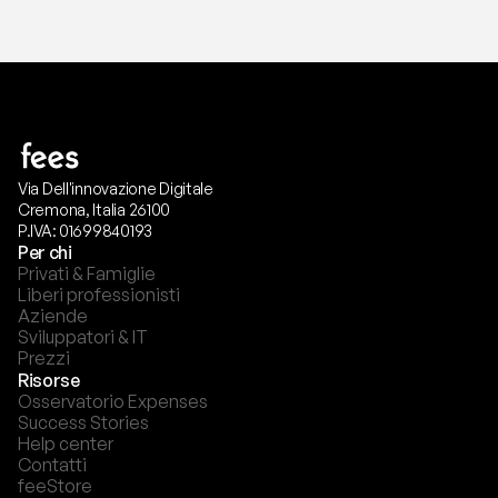
Via Dell'innovazione Digitale
Cremona, Italia 26100
P.IVA: 01699840193
Per chi
Privati & Famiglie
Liberi professionisti
Aziende
Sviluppatori & IT
Prezzi
Risorse
Osservatorio Expenses
Success Stories
Help center
Contatti
feeStore