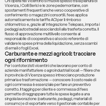
Chi opera nel Vicentino si muove spesso tra la pianura di 
Vicenza, i Colli Berici e le zone pedemontane, con 
spostamenti frequenti anche verso cooperative di 
conferimento o magazzini consortili. fees applica 
automaticamente le tariffe ACI per il rimborso 
chilometrico e, grazie all'integrazione Telepass, importa i 
pedaggi autostradali associandoli alla trasferta corretta. Il 
flusso di approvazione multilivello consente al 
responsabile di cooperativa o al socio referente di 
validare le spese prima della liquidazione, senza scambi 
di email o fogli Excel.
Carburante e mezzi agricoli: tracciare 
ogni rifornimento
Per i contoterzisti vicentini che lavorano per conto di 
aziende manifatturiere o agroindustriali locali — filiere che 
in provincia di Vicenza spesso intrecciano produzione 
primaria e trasformazione — conoscere il costo reale di 
ogni commessa è essenziale per fare un preventivo 
corretto. Il tagging per cliente e commessa di fees 
permette di raggruppare tutte le spese legate a una 
singola lavorazione (carburante, pedaggi, materiali di 
consumo) e di esportarle verso il gestionale contabile per 