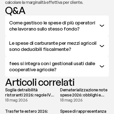
calcolare la marginalità effettiva per cliente.
Q&A
Come gestisco le spese di più operatori 
che lavorano sullo stesso fondo?
Le spese di carburante per mezzi agricoli 
sono deducibili fiscalmente?
fees si integra con i gestionali usati dalle 
cooperative agricole?
Articoli correlati
Soglia detraibilità
Dematerializzazione note
ristoranti 2026: regole IVA
spese 2026: obblighi e
e deducibilità | fees
18 mag 2026
conservazione | fees
18 mag 2026
Trasferte estero 2026:
Spese di rappresentanza