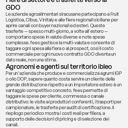
GDO
Le aziende agroalimentari siracusane partecipano a Fruit 
Logistica, Cibus, Vinitaly e alle fiere regionali siciliane per 
aprire canali con buyer nazionali ed esteri. Queste 
trasferte — spesso multi-giorno, a volte all'estero — 
comportano spese in valute diverse e note spese 
complesse. fees gestisce la multi-valuta e consente di 
taggare ogni spesa alla fiera o al prospect, così il costo 
commerciale per ogni nuovo contratto GDO diventa un 
dato reale, non una stima.
Agronomi e agenti sul territorio ibleo
Per un'azienda che produce e commercializza agrumi IGP 
o olio DOP, sapere quanto costa servire un cliente della 
grande distribuzione rispetto a un importatore estero è un 
vantaggio competitivo concreto. fees permette di 
taggare le spese per cliente, commessa o canale 
distributivo: le visite ai produttori conferenti, i trasporti per 
campionature, le trasferte per audit di certificazione. Il 
riepilogo periodico mostra i costi reali per filiera, a 
supporto delle decisioni di pricing e di selezione dei 
canali.