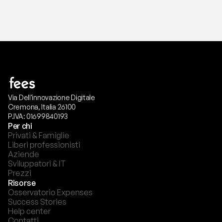
Via Dell'innovazione Digitale
Cremona, Italia 26100
P.IVA: 01699840193
Per chi
Privati & Famiglie
Liberi professionisti
Aziende
Sviluppatori & IT
Prezzi
Risorse
Osservatorio Expenses
Success Stories
Help center
Contatti