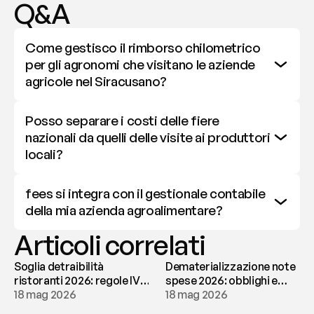
Q&A
Come gestisco il rimborso chilometrico 
per gli agronomi che visitano le aziende 
agricole nel Siracusano?
Posso separare i costi delle fiere 
nazionali da quelli delle visite ai produttori 
locali?
fees si integra con il gestionale contabile 
della mia azienda agroalimentare?
Articoli correlati
Soglia detraibilità
Dematerializzazione note
ristoranti 2026: regole IVA
spese 2026: obblighi e
e deducibilità | fees
18 mag 2026
conservazione | fees
18 mag 2026