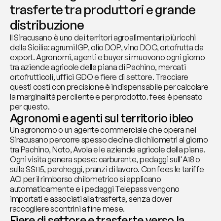
trasferte tra produttori e grande 
distribuzione
Il Siracusano è uno dei territori agroalimentari più ricchi 
della Sicilia: agrumi IGP, olio DOP, vino DOC, ortofrutta da 
export. Agronomi, agenti e buyer si muovono ogni giorno 
tra aziende agricole della piana di Pachino, mercati 
ortofrutticoli, uffici GDO e fiere di settore. Tracciare 
questi costi con precisione è indispensabile per calcolare 
la marginalità per cliente e per prodotto. fees è pensato 
per questo.
Agronomi e agenti sul territorio ibleo
Un agronomo o un agente commerciale che opera nel 
Siracusano percorre spesso decine di chilometri al giorno 
tra Pachino, Noto, Avola e le aziende agricole della piana. 
Ogni visita genera spese: carburante, pedaggi sull'A18 o 
sulla SS115, parcheggi, pranzi di lavoro. Con fees le tariffe 
ACI per il rimborso chilometrico si applicano 
automaticamente e i pedaggi Telepass vengono 
importati e associati alla trasferta, senza dover 
raccogliere scontrini a fine mese.
Fiere di settore e trasferte verso la 