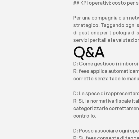
## KPI operativi: costo per 
Per una compagnia o un netwo
strategico. Taggando ogni spe
di gestione per tipologia di 
servizi peritali e la valuta
Q&A
D: Come gestisco i rimborsi c
R: fees applica automaticamen
corretto senza tabelle manua
D: Le spese di rappresentanza
R: Sì, la normativa fiscale i
categorizzarle correttamente
controllo.
D: Posso associare ogni spes
R: Sì, fees consente di tagg