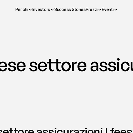
Per chi
Investors
Success Stories
Prezzi
Eventi
se settore assicu
ettore assicurazioni | fees