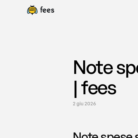
Note spe
| fees
2 giu 2026
Note spese s