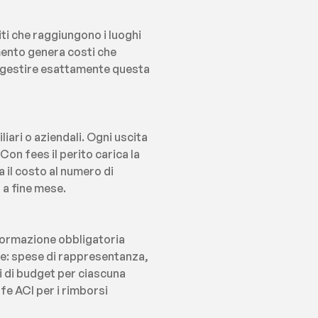
ti che raggiungono i luoghi 
mento genera costi che 
 gestire esattamente questa 
ari o aziendali. Ogni uscita 
on fees il perito carica la 
il costo al numero di 
 a fine mese.
 formazione obbligatoria 
e: spese di rappresentanza, 
 di budget per ciascuna 
e ACI per i rimborsi 