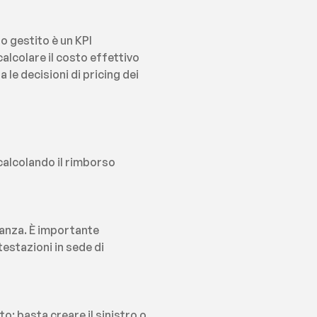
 gestito è un KPI 
alcolare il costo effettivo 
le decisioni di pricing dei 
calcolando il rimborso 
tanza. È importante 
stazioni in sede di 
 basta creare il sinistro o 