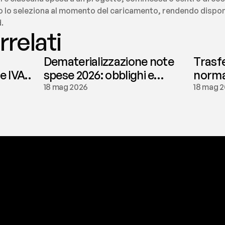
to lo seleziona al momento del caricamento, rendendo disponib
.
rrelati
Dematerializzazione note
Trasf
le IVA
spese 2026: obblighi e
normat
conservazione | fees
tassaz
18 mag 2026
18 mag 
a
t
o
g
l
i
e
r
t
i
q
u
e
s
t
o
p
r
o
b
l
e
m
a
d
a
l
l