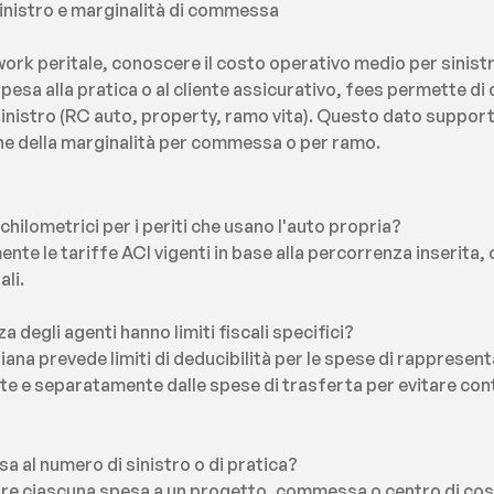
sinistro e marginalità di commessa
rk peritale, conoscere il costo operativo medio per sinistro
sa alla pratica o al cliente assicurativo, fees permette di c
sinistro (RC auto, property, ramo vita). Questo dato supporta 
zione della marginalità per commessa o per ramo.
hilometrici per i periti che usano l'auto propria?
te le tariffe ACI vigenti in base alla percorrenza inserita, 
li.
 degli agenti hanno limiti fiscali specifici?
taliana prevede limiti di deducibilità per le spese di rappresen
 e separatamente dalle spese di trasferta per evitare conte
a al numero di sinistro o di pratica?
are ciascuna spesa a un progetto, commessa o centro di costo: