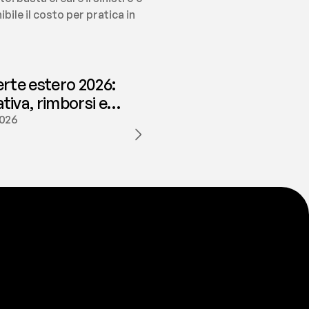
ile il costo per pratica in 
erte estero 2026:
iva, rimborsi e
ione | fees
2026
a
t
e
s
t
a
?