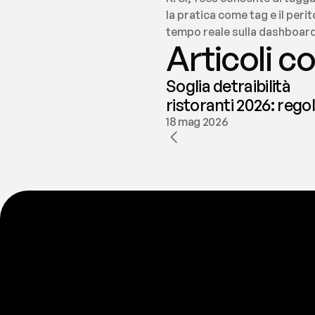
la pratica come tag e il peri
tempo reale sulla dashboard
Articoli co
Soglia detraibilità
ristoranti 2026: rego
e deducibilità | fees
18 mag 2026
P
r
o
n
t
o