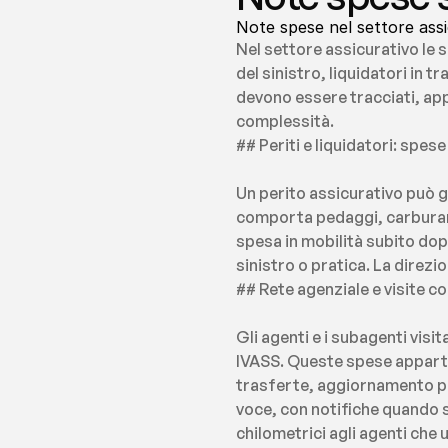
Note spese nel settore assic
Nel settore assicurativo le s
del sinistro, liquidatori in 
devono essere tracciati, ap
complessità.
## Periti e liquidatori: spese
Un perito assicurativo può ge
comporta pedaggi, carburante,
spesa in mobilità subito dop
sinistro o pratica. La direzi
## Rete agenziale e visite c
Gli agenti e i subagenti visi
IVASS. Queste spese apparte
trasferte, aggiornamento pro
voce, con notifiche quando si
chilometrici agli agenti che 