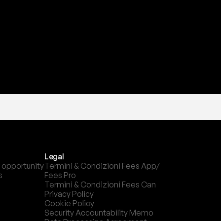
l
c
a
n
a
l
e
c
h
e
p
r
e
f
e
r
i
s
c
i
.
Legal
 opportunity
Termini & Condizioni Fees App/ 
s
Fees Pro
Termini & Condizioni Fees Can
Privacy Policy
Cookie Policy
Security Accountability Memo