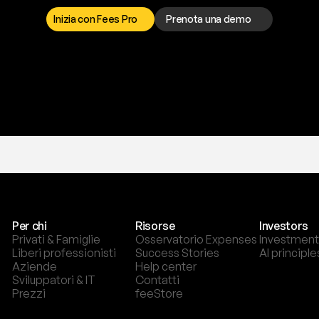
o
r
t
o
è
a
t
u
a
d
i
s
p
o
s
i
z
i
o
n
e
p
e
r
r
i
s
o
l
v
e
r
e
q
u
a
l
s
i
a
s
i
p
r
o
b
l
e
m
a
.
S
c
e
g
l
i
i
Inizia con Fees Pro
Prenota una demo
T
r
i
a
l
g
r
a
t
i
s
,
n
e
s
s
u
n
a
c
a
r
t
a
r
i
c
h
i
e
s
t
a
.
Per chi
Risorse
Investors
Privati & Famiglie
Osservatorio Expenses
Investment
Liberi professionisti
Success Stories
AI principle
Aziende
Help center
Sviluppatori & IT
Contatti
Prezzi
feeStore