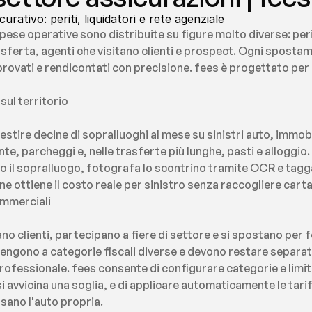
urativo: periti, liquidatori e rete agenziale
pese operative sono distribuite su figure molto diverse: peri
trasferta, agenti che visitano clienti e prospect. Ogni sposta
provati e rendicontati con precisione. fees è progettato per
 sul territorio
stire decine di sopralluoghi al mese su sinistri auto, immobili
 parcheggi e, nelle trasferte più lunghe, pasti e alloggio. C
o il sopralluogo, fotografa lo scontrino tramite OCR e tagga 
one ottiene il costo reale per sinistro senza raccogliere carta
ommerciali
tano clienti, partecipano a fiere di settore e si spostano per
ngono a categorie fiscali diverse e devono restare separat
fessionale. fees consente di configurare categorie e limiti
 avvicina una soglia, e di applicare automaticamente le tariff
usano l'auto propria.