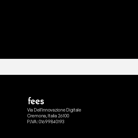
I
l
n
o
s
t
r
o
t
e
a
m
d
i
s
u
p
p
Via Dell'innovazione Digitale
Cremona, Italia 26100
P.IVA: 01699840193