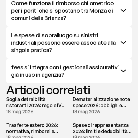
Come funziona il rimborso chilometrico 
per i periti che si spostano tra Monza e i 
comuni della Brianza?
Le spese di sopralluogo su sinistri 
industriali possono essere associate alla 
singola pratica?
fees si integra con i gestionali assicurativi 
già in uso in agenzia?
Articoli correlati
Soglia detraibilità
Dematerializzazione note
ristoranti 2026: regole IVA
spese 2026: obblighi e
e deducibilità | fees
18 mag 2026
conservazione | fees
18 mag 2026
Trasferte estero 2026:
Spese di rappresentanza
normativa, rimborsi e
2026: limiti e deducibilità |
tassazione | fees
18 mag 2026
fees
18 mag 2026