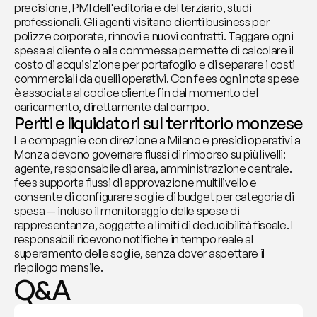
precisione, PMI dell'editoria e del terziario, studi 
professionali. Gli agenti visitano clienti business per 
polizze corporate, rinnovi e nuovi contratti. Taggare ogni 
spesa al cliente o alla commessa permette di calcolare il 
costo di acquisizione per portafoglio e di separare i costi 
commerciali da quelli operativi. Con fees ogni nota spese 
è associata al codice cliente fin dal momento del 
caricamento, direttamente dal campo.
Periti e liquidatori sul territorio monzese
Le compagnie con direzione a Milano e presidi operativi a 
Monza devono governare flussi di rimborso su più livelli: 
agente, responsabile di area, amministrazione centrale. 
fees supporta flussi di approvazione multilivello e 
consente di configurare soglie di budget per categoria di 
spesa — incluso il monitoraggio delle spese di 
rappresentanza, soggette a limiti di deducibilità fiscale. I 
responsabili ricevono notifiche in tempo reale al 
superamento delle soglie, senza dover aspettare il 
riepilogo mensile.
Q&A