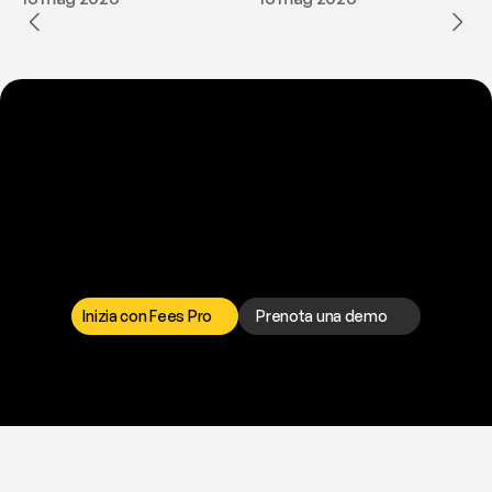
P
r
o
n
t
o
a
t
o
g
l
i
e
r
t
i
q
u
e
s
t
o
p
r
o
b
l
e
m
a
d
a
l
l
a
t
e
s
t
a
?
I
l
n
o
s
t
r
o
t
e
a
m
d
i
s
u
p
p
o
r
t
o
è
a
t
u
a
d
i
s
p
o
s
i
z
i
o
n
e
p
e
r
r
i
s
o
l
v
e
r
e
q
u
a
l
s
i
a
s
i
p
r
o
b
l
e
m
a
.
S
c
e
g
l
i
i
l
c
a
n
a
l
e
c
h
e
p
r
e
f
e
r
i
s
c
i
.
Inizia con Fees Pro
Prenota una demo
T
r
i
a
l
g
r
a
t
i
s
,
n
e
s
s
u
n
a
c
a
r
t
a
r
i
c
h
i
e
s
t
a
.