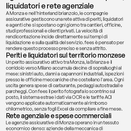
liquidatori e rete agenziale
A Monza e nell'hinterland brianzolo, le compagnie 
assicurative gestiscono una rete attiva di periti, liquidatori 
e agenti che si spostano ogni giorno tra cantieri, officine, 
studi professionali e clienti privati. La velocità di 
rendicontazione incide direttamente sui tempi di 
liquidazione e sulla qualità del servizio. fees è pensato per 
rendere questo processo preciso e senza attrito.
Periti e liquidatori sul territorio monzese
Un perito assicurativo attivo tra Monza, la Brianza e il 
corridoio verso Milano accumula decine di sopralluoghi al 
mese: sinistri auto, danni a capannoni industriali, ispezioni 
presso le officine meccaniche che costellano l'area. Ogni 
uscita genera spese di carburante, pedaggi autostradali e 
parcheggi. Con fees il perito fotografa lo scontrino sul 
posto, il sistema estrae i dati via OCR e le tariffe ACI 
vengono applicate automaticamente al rimborso 
chilometrico, senza fogli Excel da compilare a fine mese.
Rete agenziale e spese commerciali
Le agenzie assicurative di Monza operano in un tessuto 
economico denso: aziende della meccanica di 