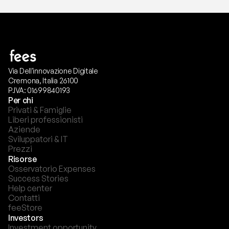
Via Dell'innovazione Digitale
Cremona, Italia 26100
P.IVA: 01699840193
Per chi
Privati & Famiglie
Liberi professionisti
Aziende
Sviluppatori & IT
Prezzi
Risorse
Osservatorio Expenses
Success Stories
Help center
Contatti
feeStore
Investors
Investment opportunity