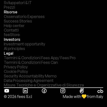
Sviluppatori & IT
Prezzi
Risorse
Osservatorio Expenses
Success Stories
Help center
Contatti
feeStore
Investors
Investment opportunity
AI principles
Legal
Termini & Condizioni Fees App/ Fees Pro
Termini & Condizioni Fees Can
Privacy Policy
Cookie Policy
Security Accountability Memo
Data Processing Agreement
Misure Tecniche e Organizzative di Sicurezza
Made with
from Italy
© 2026 fees S.r.l