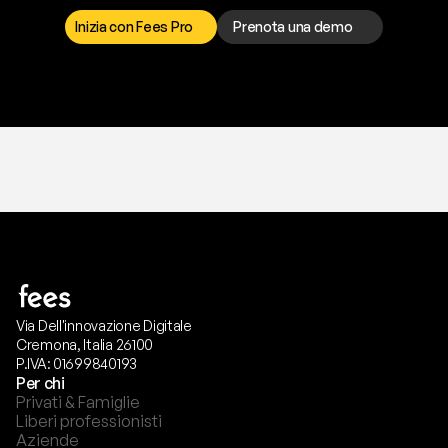
p
r
e
f
e
r
i
s
c
i
.
Inizia con Fees Pro
Prenota una demo
T
r
i
a
l
g
r
a
t
i
s
,
n
e
s
s
u
n
a
c
a
r
t
a
r
i
c
h
i
e
s
t
a
.
Via Dell'innovazione Digitale
Cremona, Italia 26100
P.IVA: 01699840193
Per chi
Privati & Famiglie
Liberi professionisti
Aziende