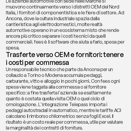
Le aziende automotive con sede nelle Marche si 
muovono continuamente verso i distretti OEM del Nord 
Italia, i fornitori di componentistica e le fiere di settore. Ad 
Ancona, dove la cultura industriale spazia dalla 
cantieristica agli elettrodomestici, molte realtà 
automotive operano in un ecosistema misto che rende 
ancora più critico separare i costi tecnici da quelli 
commerciali. fees è il software che aiuta a farlo, spesa per 
spesa.
Trasferte verso OEM e fornitori: tenere 
i costi per commessa
Un responsabile tecnico che parte da Ancona per un 
collaudo a Torino o Modena accumula pedaggi, 
carburante, vitto e alloggio in pochi giorni. Con fees ogni 
spesa viene taggata alla commessa o al fornitore 
specifico: a fine trasferta l'azienda sa esattamente 
quanto è costata quella visita OEM o quel ciclo di 
omologazione. L'integrazione Telepass importa i 
pedaggi autostradali in automatico, mentre le tariffe ACI 
calcolano il rimborso chilometrico senza fogli Excel. Il 
risultato è un costo reale per commessa, utile per valutare 
la marginalità dei contratti di fornitura.