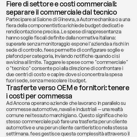
Fiere di settore e costi commerciali: 
separare il commerciale dal tecnico
Partecipare al Salone di Ginevra, a Automechanika o a una 
fiera della componentistica richiede budget dedicati e 
rendicontazione precisa. Le spese di rappresentanza 
hanno soglie fiscali definite dalla normativa italiana: 
superarle senza monitoraggio espone l'azienda a rischi in 
sede di controllo. fees permette di configurare soglie e 
plafond per categoria, inviando notifiche quando ci si 
avvicina al limite. Taggare le spese come "commerciale" 
o "tecnico" consente poi alla direzione di confrontare i 
due centri di costo e capire dove si concentra la spesa 
fuori sede, senza mescolare i budget.
Trasferte verso OEM e fornitori: tenere 
i costi per commessa
Ad Ancona operano aziende che lavorano in parallelo su 
commesse automotive, navali e industriali — una realtà 
comune nel tessuto marchigiano. Questo significa che lo 
stesso commerciale può fare una trasferta per un cliente 
automotive e una per un cliente cantieristico nella stessa 
settimana. fees gestisce questa complessità attraverso il 