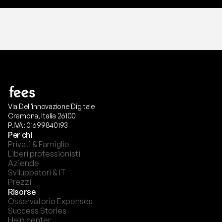
Via Dell'innovazione Digitale
Cremona, Italia 26100
P.IVA: 01699840193
Per chi
Privati & Famiglie
Liberi professionisti
Aziende
Sviluppatori & IT
Prezzi
Risorse
Osservatorio Expenses
Success Stories
Help center