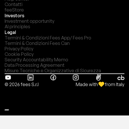
Contatti
feeStore
Investors
Investment opportunity
AI principles
Legal
Termini & Condizioni Fees App/ Fees Pro
Termini & Condizioni Fees Can
Privacy Policy
Cookie Policy
Security Accountability Memo
Data Processing Agreement
Misure Tecniche e Organizzative di Sicurezza
Made with
from Italy
© 2026 fees S.r.l
Le tue preferenze relative alla privacy