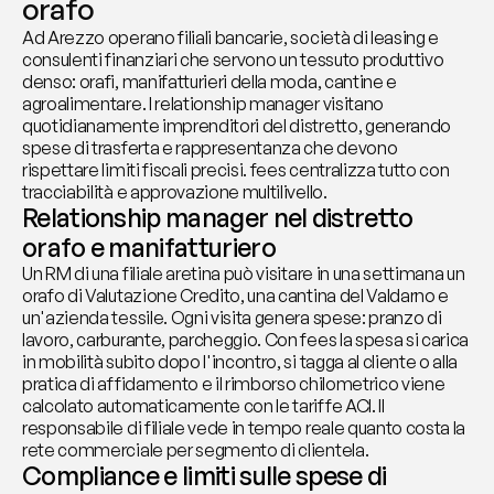
orafo
Ad Arezzo operano filiali bancarie, società di leasing e 
consulenti finanziari che servono un tessuto produttivo 
denso: orafi, manifatturieri della moda, cantine e 
agroalimentare. I relationship manager visitano 
quotidianamente imprenditori del distretto, generando 
spese di trasferta e rappresentanza che devono 
rispettare limiti fiscali precisi. fees centralizza tutto con 
tracciabilità e approvazione multilivello.
Relationship manager nel distretto 
orafo e manifatturiero
Un RM di una filiale aretina può visitare in una settimana un 
orafo di Valutazione Credito, una cantina del Valdarno e 
un'azienda tessile. Ogni visita genera spese: pranzo di 
lavoro, carburante, parcheggio. Con fees la spesa si carica 
in mobilità subito dopo l'incontro, si tagga al cliente o alla 
pratica di affidamento e il rimborso chilometrico viene 
calcolato automaticamente con le tariffe ACI. Il 
responsabile di filiale vede in tempo reale quanto costa la 
rete commerciale per segmento di clientela.
Compliance e limiti sulle spese di 