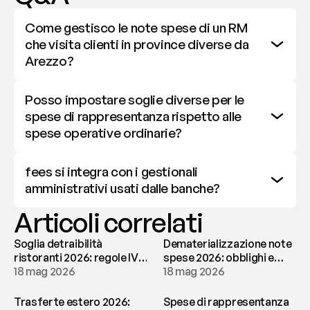
Come gestisco le note spese di un RM 
che visita clienti in province diverse da 
Arezzo?
Posso impostare soglie diverse per le 
spese di rappresentanza rispetto alle 
spese operative ordinarie?
fees si integra con i gestionali 
amministrativi usati dalle banche?
Articoli correlati
Soglia detraibilità
Dematerializzazione note
ristoranti 2026: regole IVA
spese 2026: obblighi e
e deducibilità | fees
18 mag 2026
conservazione | fees
18 mag 2026
Trasferte estero 2026:
Spese di rappresentanza