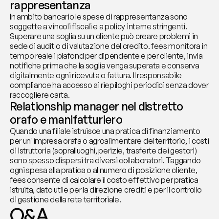
rappresentanza
In ambito bancario le spese di rappresentanza sono 
soggette a vincoli fiscali e a policy interne stringenti. 
Superare una soglia su un cliente può creare problemi in 
sede di audit o di valutazione del credito. fees monitora in 
tempo reale i plafond per dipendente e per cliente, invia 
notifiche prima che la soglia venga superata e conserva 
digitalmente ogni ricevuta o fattura. Il responsabile 
compliance ha accesso ai riepiloghi periodici senza dover 
raccogliere carta.
Relationship manager nel distretto 
orafo e manifatturiero
Quando una filiale istruisce una pratica di finanziamento 
per un'impresa orafa o agroalimentare del territorio, i costi 
di istruttoria (sopralluoghi, perizie, trasferte dei gestori) 
sono spesso dispersi tra diversi collaboratori. Taggando 
ogni spesa alla pratica o al numero di posizione cliente, 
fees consente di calcolare il costo effettivo per pratica 
istruita, dato utile per la direzione crediti e per il controllo 
di gestione della rete territoriale.
Q&A