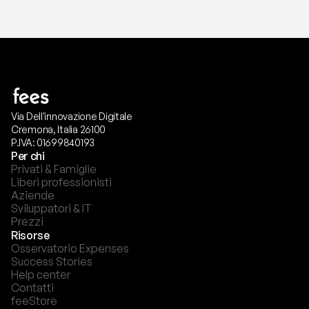
Via Dell'innovazione Digitale
Cremona, Italia 26100
P.IVA: 01699840193
Per chi
Privati & Famiglie
Liberi professionisti
Aziende
Sviluppatori & IT
Prezzi
Risorse
Osservatorio Expenses
Success Stories
Help center
Contatti
feeStore