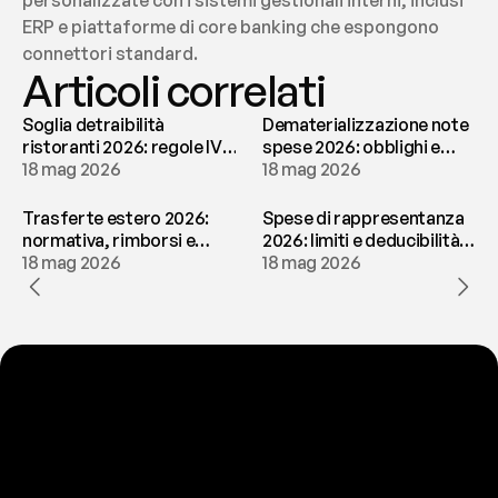
personalizzate con i sistemi gestionali interni, inclusi 
ERP e piattaforme di core banking che espongono 
connettori standard.
Articoli correlati
Soglia detraibilità
Dematerializzazione note
ristoranti 2026: regole IVA
spese 2026: obblighi e
e deducibilità | fees
18 mag 2026
conservazione | fees
18 mag 2026
Trasferte estero 2026:
Spese di rappresentanza
normativa, rimborsi e
2026: limiti e deducibilità |
tassazione | fees
18 mag 2026
fees
18 mag 2026
P
r
o
n
t
o
a
t
o
g
l
i
e
r
t
i
q
u
e
s
t
o
p
r
o
b
l
e
m
a
d
a
l
l
a
t
e
s
t
a
?