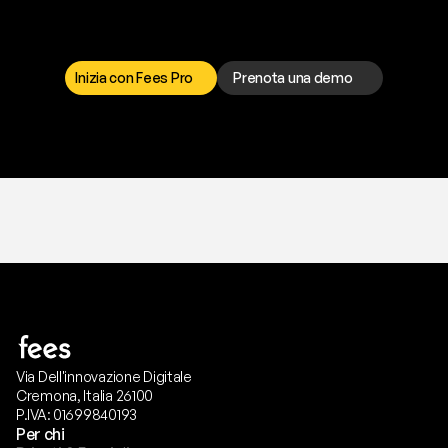
I
l
n
o
s
t
r
o
t
e
a
m
d
i
s
u
p
p
o
r
t
o
è
a
t
u
a
d
i
s
p
o
s
i
z
i
o
n
e
p
e
r
r
i
s
o
l
v
e
r
e
q
u
a
l
s
i
a
s
i
p
r
o
b
l
e
m
a
.
S
c
e
g
l
i
i
l
c
a
n
a
l
e
c
h
e
p
r
e
f
e
r
i
s
c
i
.
Inizia con Fees Pro
Prenota una demo
T
r
i
a
l
g
r
a
t
i
s
,
n
e
s
s
u
n
a
c
a
r
t
a
r
i
c
h
i
e
s
t
a
.
Via Dell'innovazione Digitale
Cremona, Italia 26100
P.IVA: 01699840193
Per chi