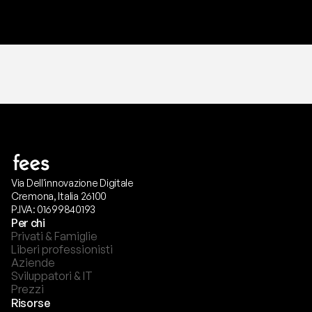
T
r
i
a
l
g
r
a
t
i
s
,
n
e
s
s
u
n
a
c
a
r
t
a
r
i
c
h
i
e
s
t
a
.
Via Dell'innovazione Digitale
Cremona, Italia 26100
P.IVA: 01699840193
Per chi
Privati & Famiglie
Liberi professionisti
Aziende
Sviluppatori & IT
Prezzi
Risorse