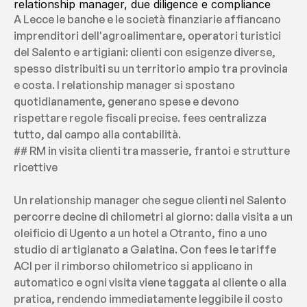
relationship manager, due diligence e compliance
A Lecce le banche e le società finanziarie affiancano 
imprenditori dell'agroalimentare, operatori turistici 
del Salento e artigiani: clienti con esigenze diverse, 
spesso distribuiti su un territorio ampio tra provincia 
e costa. I relationship manager si spostano 
quotidianamente, generano spese e devono 
rispettare regole fiscali precise. fees centralizza 
tutto, dal campo alla contabilità.
## RM in visita clienti tra masserie, frantoi e strutture 
ricettive
Un relationship manager che segue clienti nel Salento 
percorre decine di chilometri al giorno: dalla visita a un 
oleificio di Ugento a un hotel a Otranto, fino a uno 
studio di artigianato a Galatina. Con fees le tariffe 
ACI per il rimborso chilometrico si applicano in 
automatico e ogni visita viene taggata al cliente o alla 
pratica, rendendo immediatamente leggibile il costo 