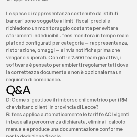
Le spese di rappresentanza sostenute da istituti 
bancari sono soggette a limiti fiscali precisi e 
richiedono un monitoraggio costante per evitare 
sforamenti indeducibili. fees monitora in tempo reale i 
plafond configurati per categoria — rappresentanza, 
ristorazione, omaggi — e invia notifiche prima che 
vengano superati. Con oltre 2.500 team già attivi, il 
software è pensato per ambienti regolamentati dove 
la correttezza documentale non è opzionale ma un 
requisito di compliance.
Q&A
D: Come si gestisce il rimborso chilometrico per i RM 
che visitano clienti in provincia di Lecce?
R: fees applica automaticamente le tariffe ACI vigenti 
in base alla percorrenza dichiarata, elimina il calcolo 
manuale e produce una documentazione conforme 
per la deduzione fiscale.