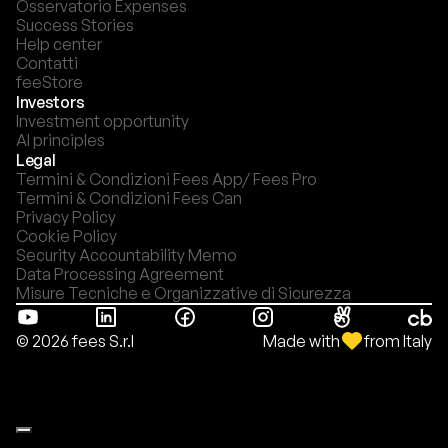
Osservatorio Expenses
Success Stories
Help center
Contatti
feeStore
Investors
Investment opportunity
AI principles
Legal
Termini & Condizioni Fees App/ Fees Pro
Termini & Condizioni Fees Can
Privacy Policy
Cookie Policy
Security Accountability Memo
Data Processing Agreement
Misure Tecniche e Organizzative di Sicurezza
Made with
from Italy
© 2026 fees S.r.l