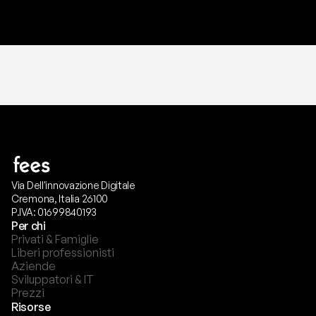
T
r
i
a
l
g
r
a
t
i
s
,
n
e
s
s
u
n
a
c
a
r
t
a
r
i
c
h
i
e
s
t
a
.
Via Dell'innovazione Digitale
Cremona, Italia 26100
P.IVA: 01699840193
Per chi
Privati & Famiglie
Liberi professionisti
Aziende
Sviluppatori & IT
Prezzi
Risorse