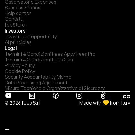
Osservatorio Expenses
Success Stories
Help center
Contatti
feeStore
Investors
Investment opportunity
AI principles
Legal
Termini & Condizioni Fees App/ Fees Pro
Termini & Condizioni Fees Can
Privacy Policy
Cookie Policy
Security Accountability Memo
Data Processing Agreement
Misure Tecniche e Organizzative di Sicurezza
Made with
from Italy
© 2026 fees S.r.l