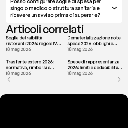
Posso configurare soglie di spesa per 
singolo medico o struttura sanitaria e 
ricevere un avviso prima di superarle?
Articoli correlati
Soglia detraibilità
Dematerializzazione note
ristoranti 2026: regole IVA
spese 2026: obblighi e
e deducibilità | fees
18 mag 2026
conservazione | fees
18 mag 2026
Trasferte estero 2026:
Spese di rappresentanza
normativa, rimborsi e
2026: limiti e deducibilità |
tassazione | fees
18 mag 2026
fees
18 mag 2026
P
r
o
n
t
o
a
t
o
g
l
i
e
r
t
i
q
u
e
s
t
o