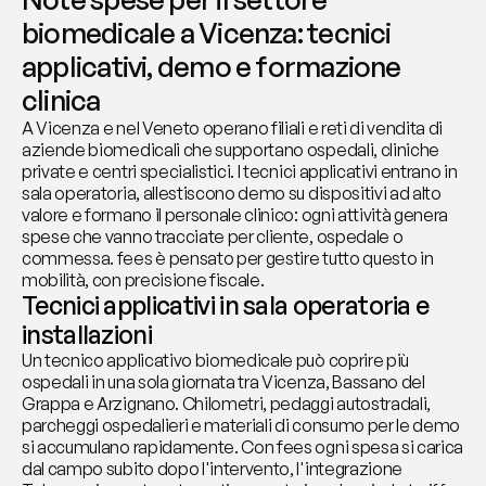
biomedicale a Vicenza: tecnici 
applicativi, demo e formazione 
clinica
A Vicenza e nel Veneto operano filiali e reti di vendita di 
aziende biomedicali che supportano ospedali, cliniche 
private e centri specialistici. I tecnici applicativi entrano in 
sala operatoria, allestiscono demo su dispositivi ad alto 
valore e formano il personale clinico: ogni attività genera 
spese che vanno tracciate per cliente, ospedale o 
commessa. fees è pensato per gestire tutto questo in 
mobilità, con precisione fiscale.
Tecnici applicativi in sala operatoria e 
installazioni
Un tecnico applicativo biomedicale può coprire più 
ospedali in una sola giornata tra Vicenza, Bassano del 
Grappa e Arzignano. Chilometri, pedaggi autostradali, 
parcheggi ospedalieri e materiali di consumo per le demo 
si accumulano rapidamente. Con fees ogni spesa si carica 
dal campo subito dopo l'intervento, l'integrazione 