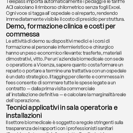
Telepass importa automaticamente i pedaggi e le tariffe 
ACI calcolano il rimborso chilometrico senza fogli Excel. 
Ogni voce si tagga all'ospedale o al reparto, rendendo 
immediatamente visibile il costo di presidio per struttura.
Demo, formazione clinica e costi per 
commessa
Le attività di demo su dispositivi medici e i corsi di 
formazione al personale infermieristico e chirurgico 
hanno un peso economico rilevante: trasferte, materiali 
dimostrativi, vitto. Per un'azienda biomedicale con sede 
o operations a Vicenza, sapere quanto costa formare un 
reparto o portare a termine una trattativa con un ospedale 
è un dato strategico. Il tagging per cliente e commessa in 
fees consente di sommare tutte le spese legate a un 
contratto — dalla prima visita commerciale 
all'installazione definitiva — e calcolare la marginalità reale 
dell'operazione.
Tecnici applicativi in sala operatoria e 
installazioni
Il settore biomedicale è soggetto a regole stringenti sulla 
trasparenza dei rapporti con i professionisti sanitari 