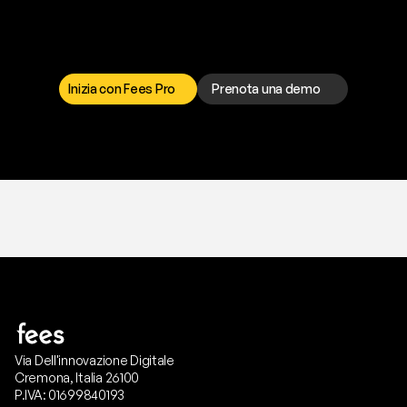
p
r
o
b
l
e
m
a
d
a
l
l
a
t
e
s
t
a
?
I
l
n
o
s
t
r
o
t
e
a
m
d
i
s
u
p
p
o
r
t
o
è
a
t
u
a
d
i
s
p
o
s
i
z
i
o
n
e
p
e
r
r
i
s
o
l
v
e
r
e
q
u
a
l
s
i
a
s
i
p
r
o
b
l
e
m
a
.
S
c
e
g
l
i
i
l
c
a
n
a
l
e
c
h
e
p
r
e
f
e
r
i
s
c
i
.
Inizia con Fees Pro
Prenota una demo
T
r
i
a
l
g
r
a
t
i
s
,
n
e
s
s
u
n
a
c
a
r
t
a
r
i
c
h
i
e
s
t
a
.
Via Dell'innovazione Digitale
Cremona, Italia 26100
P.IVA: 01699840193