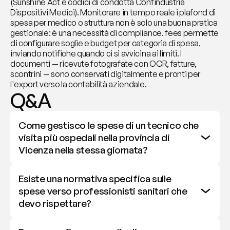
(Sunshine Act e codici di condotta Confindustria 
Dispositivi Medici). Monitorare in tempo reale i plafond di 
spesa per medico o struttura non è solo una buona pratica 
gestionale: è una necessità di compliance. fees permette 
di configurare soglie e budget per categoria di spesa, 
inviando notifiche quando ci si avvicina ai limiti. I 
documenti — ricevute fotografate con OCR, fatture, 
scontrini — sono conservati digitalmente e pronti per 
l'export verso la contabilità aziendale.
Q&A
Come gestisco le spese di un tecnico che 
visita più ospedali nella provincia di 
Vicenza nella stessa giornata?
Esiste una normativa specifica sulle 
spese verso professionisti sanitari che 
devo rispettare?