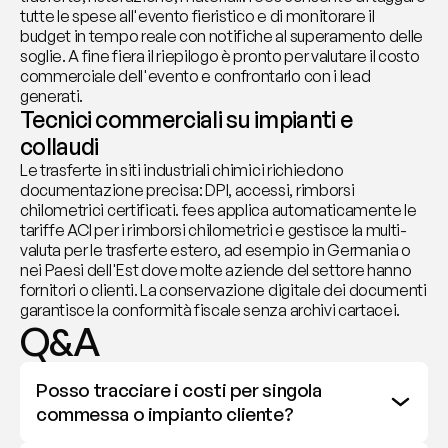
tutte le spese all'evento fieristico e di monitorare il 
budget in tempo reale con notifiche al superamento delle 
soglie. A fine fiera il riepilogo è pronto per valutare il costo 
commerciale dell'evento e confrontarlo con i lead 
generati.
Tecnici commerciali su impianti e 
collaudi
Le trasferte in siti industriali chimici richiedono 
documentazione precisa: DPI, accessi, rimborsi 
chilometrici certificati. fees applica automaticamente le 
tariffe ACI per i rimborsi chilometrici e gestisce la multi-
valuta per le trasferte estero, ad esempio in Germania o 
nei Paesi dell'Est dove molte aziende del settore hanno 
fornitori o clienti. La conservazione digitale dei documenti 
garantisce la conformità fiscale senza archivi cartacei.
Q&A
Posso tracciare i costi per singola 
commessa o impianto cliente?