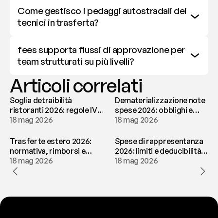
Come gestisco i pedaggi autostradali dei 
tecnici in trasferta?
fees supporta flussi di approvazione per 
team strutturati su più livelli?
Articoli correlati
Soglia detraibilità
Dematerializzazione note
ristoranti 2026: regole IVA
spese 2026: obblighi e
e deducibilità | fees
18 mag 2026
conservazione | fees
18 mag 2026
Trasferte estero 2026:
Spese di rappresentanza
normativa, rimborsi e
2026: limiti e deducibilità |
tassazione | fees
18 mag 2026
fees
18 mag 2026