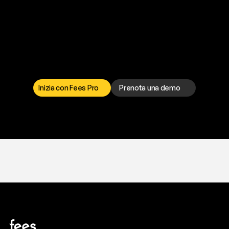
P
r
o
n
t
o
a
t
o
g
l
i
e
r
t
i
q
u
e
s
t
o
p
r
o
b
l
e
m
a
d
a
l
l
a
t
e
s
t
a
?
I
l
n
o
s
t
r
o
t
e
a
m
d
i
s
u
p
p
o
r
t
o
è
a
t
u
a
d
i
s
p
o
s
i
z
i
o
n
e
p
e
r
r
i
s
o
l
v
e
r
e
q
u
a
l
s
i
a
s
i
p
r
o
b
l
e
m
a
.
S
c
e
g
l
i
i
l
c
a
n
a
l
e
c
h
e
p
r
e
f
e
r
i
s
c
i
.
Inizia con Fees Pro
Prenota una demo
T
r
i
a
l
g
r
a
t
i
s
,
n
e
s
s
u
n
a
c
a
r
t
a
r
i
c
h
i
e
s
t
a
.