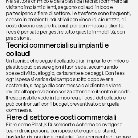
Nel settore chimico e della plastica i tecnici commerciali 
visitano impianti clienti, seguono collaudi in loco e 
partecipano a fiere di settore. Le trasferte sono frequenti, 
spesso in ambienti industriali con vincoli di sicurezza, e i 
costi devono essere tracciati per commessa o cliente. 
fees è pensato per gestire tutto questo in mobilità, con 
precisione.
Tecnici commerciali su impianti e 
collaudi
Un tecnico che segue il collaudo di un impianto chimico o 
plastico può passare giorni fuori sede, accumulando 
spese di vitto, alloggio, carburante e pedaggi. Con fees 
ogni spesa si carica dal campo subito dopo averla 
sostenuta, si tagga alla commessa o al cliente e viene 
inviata all'approvazione senza attendere il rientro in sede. 
Il responsabile vede in tempo reale i costi del collaudo e 
può confrontarli con il budget preventivato per quella 
commessa.
Fiere di settore e costi commerciali
Fiere come Plast, K Düsseldorf o Achema coinvolgono 
team di più persone con spese eterogenee: stand, 
trasferte, ristorazione, materiali. fees consente di taggare 