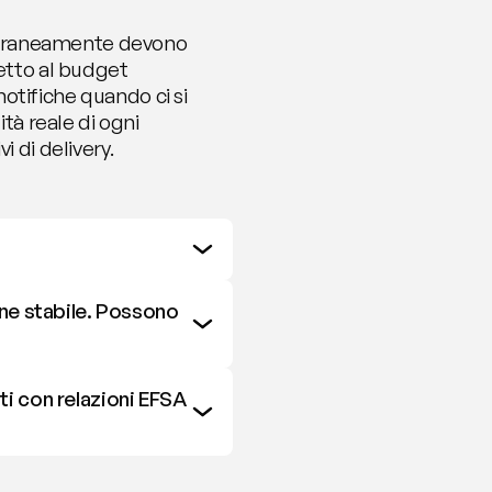
poraneamente devono 
tto al budget 
tifiche quando ci si 
tà reale di ogni 
i di delivery.
ne stabile. Possono 
i con relazioni EFSA 