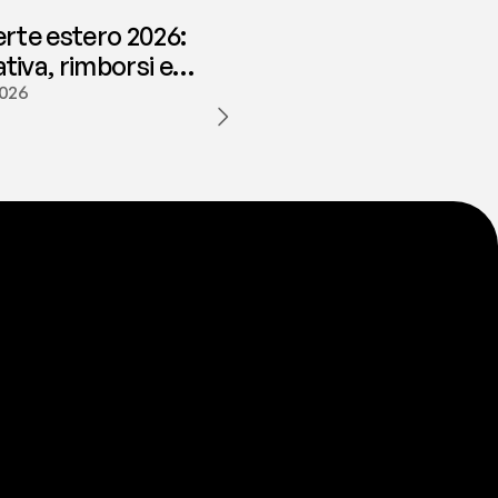
erte estero 2026:
iva, rimborsi e
ione | fees
2026
a
t
e
s
t
a
?