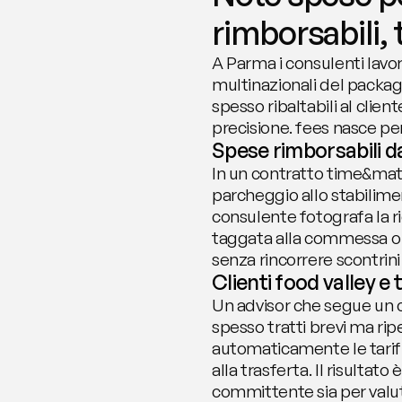
rimborsabili, 
A Parma i consulenti lavo
multinazionali del packagi
spesso ribaltabili al cli
precisione. fees nasce p
Spese rimborsabili d
In un contratto time&mate
parcheggio allo stabilime
consulente fotografa la ri
taggata alla commessa o al 
senza rincorrere scontrini
Clienti food valley e
Un advisor che segue un c
spesso tratti brevi ma ripe
automaticamente le tariff
alla trasferta. Il risultato
committente sia per valut