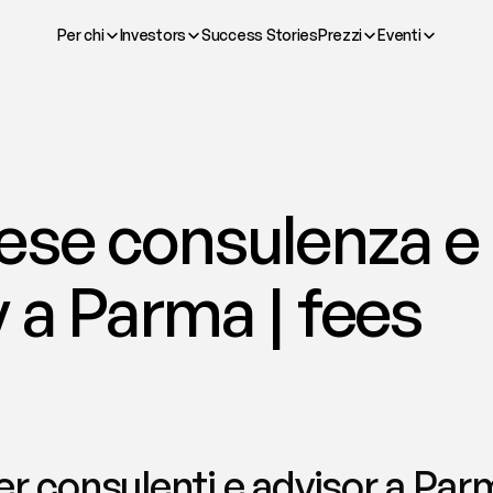
Per chi
Investors
Success Stories
Prezzi
Eventi
ese consulenza e 
 a Parma | fees
r consulenti e advisor a Parma