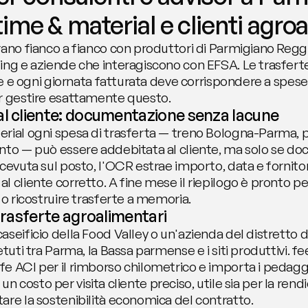
time & material e clienti agro
rano fianco a fianco con produttori di Parmigiano Reggi
ng e aziende che interagiscono con EFSA. Le trasferte s
ente e ogni giornata fatturata deve corrispondere a spe
er gestire esattamente questo.
al cliente: documentazione senza lacune
rial ogni spesa di trasferta — treno Bologna-Parma, pr
nto — può essere addebitata al cliente, ma solo se doc
cevuta sul posto, l'OCR estrae importo, data e fornitore
cliente corretto. A fine mese il riepilogo è pronto per l
 o ricostruire trasferte a memoria.
 trasferte agroalimentari
aseificio della Food Valley o un'azienda del distretto 
tuti tra Parma, la Bassa parmense e i siti produttivi. fe
e ACI per il rimborso chilometrico e importa i pedaggi
 è un costo per visita cliente preciso, utile sia per la rend
are la sostenibilità economica del contratto.