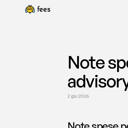
Note sp
advisory
2 giu 2026
Note spese pe