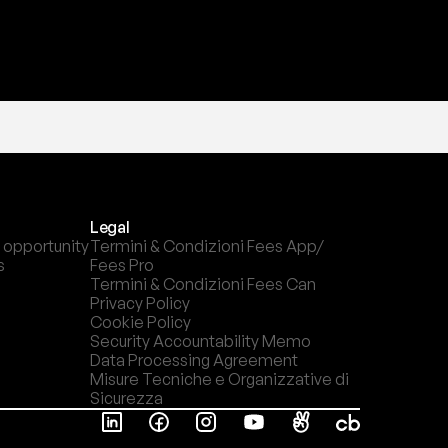
Legal
 opportunity
Termini & Condizioni Fees App/ 
s
Fees Pro
Termini & Condizioni Fees Can
Privacy Policy
Cookie Policy
Security Accountability Memo
Data Processing Agreement
Misure Tecniche e Organizzative di 
Sicurezza