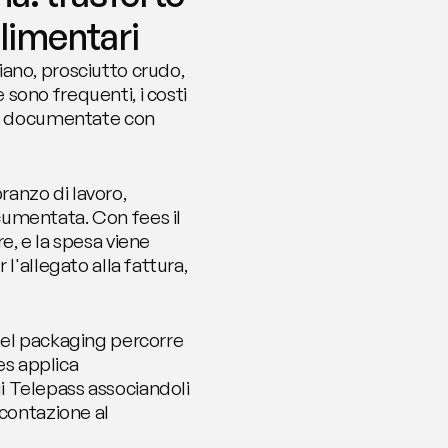
alimentari
ano, prosciutto crudo, 
ono frequenti, i costi 
se documentate con 
anzo di lavoro, 
umentata. Con fees il 
, e la spesa viene 
'allegato alla fattura, 
del packaging percorre 
es applica 
 Telepass associandoli 
icontazione al 