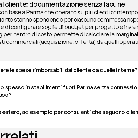
al cliente: documentazione senza lacune
 con base a Parma che operano su più clienti contem
quanto stanno spendendo per ciascuna commessa rispe
di configurare soglie di budget per progetto e invia no
ing per centro di costo permette di calcolare la marginali
ti commerciali (acquisizione, offerta) da quelli operativ
re le spese rimborsabili dal cliente da quelle interne?
ano spesso in stabilimenti fuori Parma senza connessio
esso?
 estero, ad esempio per consulenti che seguono client
rrelati