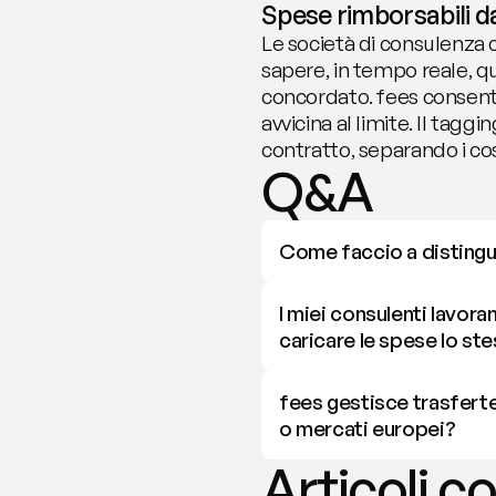
Spese rimborsabili d
Le società di consulenza
sapere, in tempo reale, 
concordato. fees consente 
avvicina al limite. Il tagg
contratto, separando i cos
Q&A
Come faccio a distingue
I miei consulenti lavor
caricare le spese lo st
fees gestisce trasferte
o mercati europei?
Articoli co