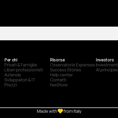
Per chi
Risorse
Investors
Privati & Famiglie
Osservatorio Expenses
Investment
Liberi professionisti
Success Stories
AI principle
Aziende
Help center
Sviluppatori & IT
Contatti
Prezzi
feeStore
Made with
from Italy