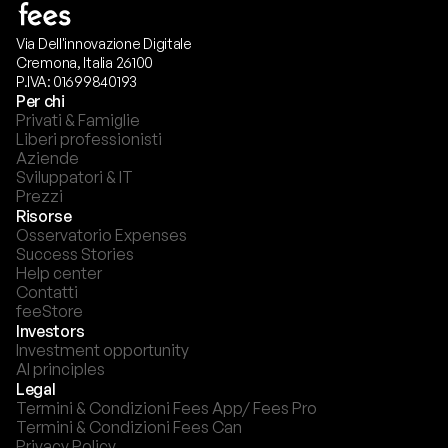
Via Dell'innovazione Digitale
Cremona, Italia 26100
P.IVA: 01699840193
Per chi
Privati & Famiglie
Liberi professionisti
Aziende
Sviluppatori & IT
Prezzi
Risorse
Osservatorio Expenses
Success Stories
Help center
Contatti
feeStore
Investors
Investment opportunity
AI principles
Legal
Termini & Condizioni Fees App/ Fees Pro
Termini & Condizioni Fees Can
Privacy Policy