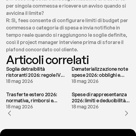
per singola commessa e ricevere un avviso quando si 
avvicina il limite?
R: Sì, fees consente di configurare limiti di budget per 
commessa o categoria di spesa e invia notifiche in 
tempo reale quando si raggiungono le soglie definite, 
così il project manager interviene prima di sforare il 
plafond concordato col cliente.
Articoli correlati
Soglia detraibilità
Dematerializzazione note
ristoranti 2026: regole IVA
spese 2026: obblighi e
e deducibilità | fees
18 mag 2026
conservazione | fees
18 mag 2026
Trasferte estero 2026:
Spese di rappresentanza
normativa, rimborsi e
2026: limiti e deducibilità |
tassazione | fees
18 mag 2026
fees
18 mag 2026