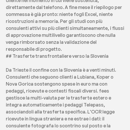
cliente nel momento in cui viene sostenuta, 
direttamente dal telefono. A fine mese il riepilogo per 
commessa è già pronto: niente fogli Excel, niente 
ricostruzioni a memoria. Per gli studi con più 
consulenti attivi su più clienti simultaneamente, i flussi 
di approvazione multilivello garantiscono che nulla 
venga rimborsato senza la validazione del 
responsabile di progetto.
## Trasferte transfrontaliere verso la Slovenia
Da Trieste il confine con la Slovenia è a venti minuti. 
Consulenti che seguono clienti a Lubiana, Koper o 
Nova Gorica sostengono spese in euro ma con 
pedaggi, ricevute e contesti fiscali diversi. fees 
gestisce la multi-valuta per le trasferte estero e 
integra automaticamente i pedaggi Telepass, 
associandoli alla trasferta specifica. L'OCR legge 
ricevute in lingua straniera e ne estrae i dati: il 
consulente fotografa lo scontrino sul posto e la 