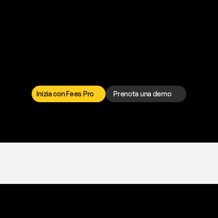
P
r
o
n
t
o
a
t
o
g
l
i
e
r
t
i
q
u
e
s
t
o
p
r
o
b
l
e
m
a
d
a
l
l
a
t
e
s
t
a
?
I
l
n
o
s
t
r
o
t
e
a
m
d
i
s
u
p
p
o
r
t
o
è
a
t
u
a
d
i
s
p
o
s
i
z
i
o
n
e
p
e
r
r
i
s
o
l
v
e
r
e
q
u
a
l
s
i
a
s
i
p
r
o
b
l
e
m
a
.
S
c
e
g
l
i
i
l
c
a
n
a
l
e
c
h
e
p
r
e
f
e
r
i
s
c
i
.
Inizia con Fees Pro
Prenota una demo
T
r
i
a
l
g
r
a
t
i
s
,
n
e
s
s
u
n
a
c
a
r
t
a
r
i
c
h
i
e
s
t
a
.