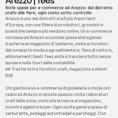
Arezzo | fees
Note spese per e-commerce ad Arezzo: dal distretto 
orafo alle fiere, ogni costo sotto controllo
Arezzo è uno dei distretti orafi più importanti 
d'Europa, con una filiera di produttori, grossisti e 
brand che sempre più vendono online. Un e-commerce 
con base ad Arezzo accumula spese eterogenee: 
trasferte ai magazzini di Valdarno, visite ai fornitori 
del comparto moda e agroalimentare, fiere di settore, 
abbonamenti SaaS. fees aiuta a tracciare tutto senza 
lasciare nulla fuori dalla contabilità.
## Trasferte tra fornitori orafi, magazzino e clienti 
B2B
Chi gestisce un e-commerce di gioielleria o moda con 
radici ad Arezzo si sposta spesso: visita i laboratori 
orafi della zona, controlla la merce al magazzino, 
incontra agenti e buyer. Ogni uscita genera spese di 
carburante, pedaggi autostradali e parcheggi. Con 