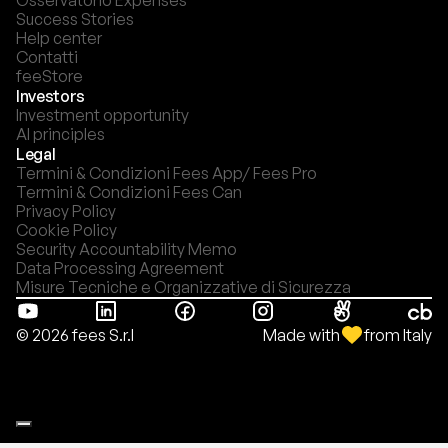
Osservatorio Expenses
Success Stories
Help center
Contatti
feeStore
Investors
Investment opportunity
AI principles
Legal
Termini & Condizioni Fees App/ Fees Pro
Termini & Condizioni Fees Can
Privacy Policy
Cookie Policy
Security Accountability Memo
Data Processing Agreement
Misure Tecniche e Organizzative di Sicurezza
Made with
from Italy
© 2026 fees S.r.l