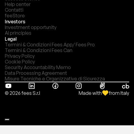
Help center
Contatti
feeStore
Investors
Investment opportunity
AI principles
Legal
Termini & Condizioni Fees App/ Fees Pro
Termini & Condizioni Fees Can
Privacy Policy
Cookie Policy
Security Accountability Memo
Data Processing Agreement
Misure Tecniche e Organizzative di Sicurezza
Made with
from Italy
© 2026 fees S.r.l
Le tue preferenze relative alla privacy