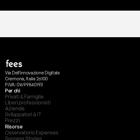
Via Dell'innovazione Digitale
Cremona, Italia 26100
P.IVA: 01699840193
Per chi
Privati & Famiglie
Liberi professionisti
Aziende
Sviluppatori & IT
Prezzi
Risorse
Osservatorio Expenses
Success Stories