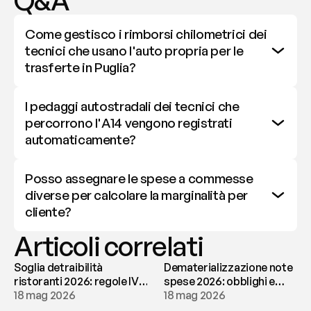
Q&A
Come gestisco i rimborsi chilometrici dei 
tecnici che usano l'auto propria per le 
trasferte in Puglia?
I pedaggi autostradali dei tecnici che 
percorrono l'A14 vengono registrati 
automaticamente?
Posso assegnare le spese a commesse 
diverse per calcolare la marginalità per 
cliente?
Articoli correlati
Soglia detraibilità
Dematerializzazione note
ristoranti 2026: regole IVA
spese 2026: obblighi e
e deducibilità | fees
18 mag 2026
conservazione | fees
18 mag 2026