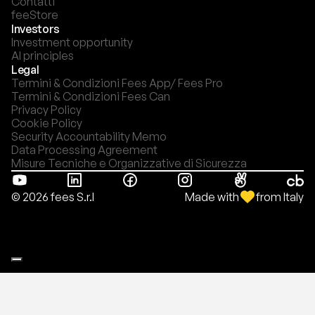
Contatti
feeStore
Investors
Investment opportunity
AI principles
Legal
Termini & Condizioni Fees App/ Fees Pro
Termini & Condizioni Fees Can
Privacy Policy
Cookie Policy
Security Accountability Memo
Data Processing Agreement
Misure Tecniche e Organizzative di Sicurezza
Made with
from Italy
© 2026 fees S.r.l
Le tue preferenze relative alla privacy