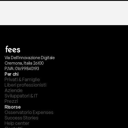
Via Dell'innovazione Digitale
Cremona, Italia 26100
P.IVA: 01699840193
Per chi
Privati & Famiglie
Liberi professionisti
Aziende
Sviluppatori & IT
Prezzi
Risorse
Osservatorio Expenses
Success Stories
Help center