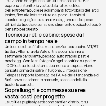
Le aziende energetiche e le utilities con base a Bari 
coprono un territorio vasto: dalla rete elettrica 
dell'entroterra pugliese agli impianti fotovoltaici dell'arco 
ionico, fino alle infrastrutture del porto. I tecnici si 
spostano ogni giorno su area vasta, generando spese 
difficili da tracciare senza uno strumento dedicato. fees è 
pensato per questo.
Tecnici su reti e cabine: spese dal 
campo in tempo reale
Un tecnico che effettua manutenzione su cabine MT/BT 
tra Bari, Altamura e la Valle d'Itria accumula in una 
settimana carburante, pedaggi autostradali, pasti e 
parcheggi. Con fees fotografa ogni scontrino sul posto: 
l'OCR estrae i dati automaticamente e la spesa viene 
caricata prima di risalire in furgone. L'integrazione 
Telepass importa i pedaggi dell'A14 e della tangenziale di 
Bari senza inserimento manuale, associandoli alla 
trasferta corretta.
Sopralluoghi e commesse su area 
vasta: costi per progetto
Le utilities pugliesi gestiscono cantieri distribuiti su 