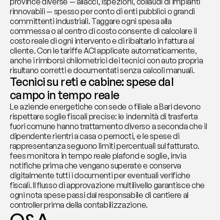
province diverse — allacci, ispezioni, collaudi di impianti 
rinnovabili — spesso per conto di enti pubblici o grandi 
committenti industriali. Taggare ogni spesa alla 
commessa o al centro di costo consente di calcolare il 
costo reale di ogni intervento e di ribaltarlo in fattura al 
cliente. Con le tariffe ACI applicate automaticamente, 
anche i rimborsi chilometrici dei tecnici con auto propria 
risultano corretti e documentati senza calcoli manuali.
Tecnici su reti e cabine: spese dal 
campo in tempo reale
Le aziende energetiche con sede o filiale a Bari devono 
rispettare soglie fiscali precise: le indennità di trasferta 
fuori comune hanno trattamento diverso a seconda che il 
dipendente rientri a casa o pernocti, e le spese di 
rappresentanza seguono limiti percentuali sul fatturato. 
fees monitora in tempo reale plafond e soglie, invia 
notifiche prima che vengano superate e conserva 
digitalmente tutti i documenti per eventuali verifiche 
fiscali. Il flusso di approvazione multilivello garantisce che 
ogni nota spese passi dal responsabile di cantiere al 
controller prima della contabilizzazione.