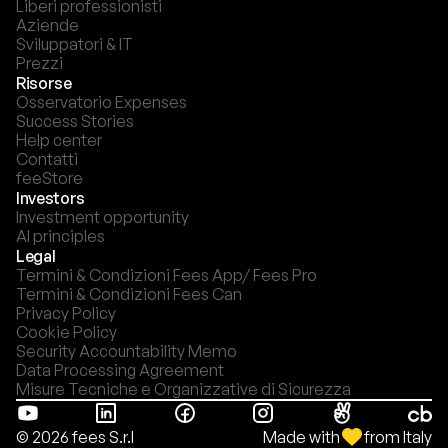
Liberi professionisti
Aziende
Sviluppatori & IT
Prezzi
Risorse
Osservatorio Expenses
Success Stories
Help center
Contatti
feeStore
Investors
Investment opportunity
AI principles
Legal
Termini & Condizioni Fees App/ Fees Pro
Termini & Condizioni Fees Can
Privacy Policy
Cookie Policy
Security Accountability Memo
Data Processing Agreement
Misure Tecniche e Organizzative di Sicurezza
Made with
from Italy
© 2026 fees S.r.l