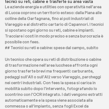
tecnici su reti, cabine e trasferte su area vasta
Le aziende energia e utilities con operatività nell'area 
di Lucca coprono un territorio esteso: dalla Piana alle 
colline della Garfagnana, fino ai poli industriali di 
Viareggio e al distretto cartario di Capannori. I tecnici 
si spostano ogni giorno su reti, cabine e impianti. 
Tracciare i costi in modo preciso e senza burocrazia è 
possibile con fees.
## Tecnici su reti e cabine: spese dal campo, subito
Un tecnico che opera su reti di distribuzione o cabine 
di trasformazione nell'area lucchese affronta ogni 
giorno trasferte brevi ma frequenti: carburante, 
pedaggi sull'A11 o sull'A12 verso Viareggio, parcheggi 
nei centri industriali. Con fees la spesa si carica in 
mobilità subito dopo l'intervento, fotografando lo 
scontrino con l'OCR integrato. I dati vengono estratti 
automaticamente e la spesa viene associata alla 
commessa o all'impianto, senza fogli Excel da 