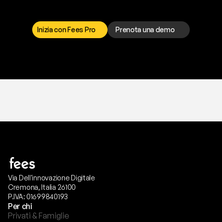
I
l
n
o
s
t
r
o
t
e
a
m
d
i
s
u
p
p
o
r
t
o
è
a
t
u
a
d
i
s
p
o
s
i
z
i
o
n
e
p
e
r
r
i
s
o
l
v
e
r
e
q
u
a
l
s
i
a
s
i
p
r
o
b
l
e
m
a
.
S
c
e
g
l
i
i
l
c
a
n
a
l
e
c
h
e
p
r
e
f
e
r
i
s
c
i
.
Inizia con Fees Pro
Prenota una demo
T
r
i
a
l
g
r
a
t
i
s
,
n
e
s
s
u
n
a
c
a
r
t
a
r
i
c
h
i
e
s
t
a
.
Via Dell'innovazione Digitale
Cremona, Italia 26100
P.IVA: 01699840193
Per chi
Privati & Famiglie