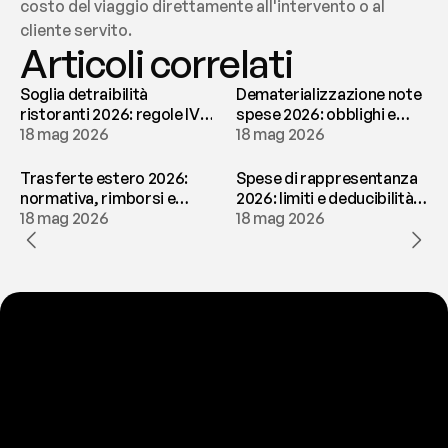
costo del viaggio direttamente all'intervento o al 
cliente servito.
Articoli correlati
Soglia detraibilità
Dematerializzazione note
ristoranti 2026: regole IVA
spese 2026: obblighi e
e deducibilità | fees
18 mag 2026
conservazione | fees
18 mag 2026
Trasferte estero 2026:
Spese di rappresentanza
normativa, rimborsi e
2026: limiti e deducibilità |
tassazione | fees
18 mag 2026
fees
18 mag 2026
P
r
o
n
t
o
a
t
o
g
l
i
e
r
t
i
q
u
e
s
t
o
p
r
o
b
l
e
m
a
d
a
l
l
a
t
e
s
t
a
?