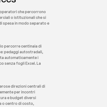
e operatori che percorrono 
iali o istituzionali che si 
 di spesa in modo separato e 
io percorre centinaia di 
e: pedaggi autostradali, 
ta automaticamente i 
o senza fogli Excel. La 
ose direzioni centrali di 
emente per incontri 
tura e budget diversi 
 o centro di costo, 