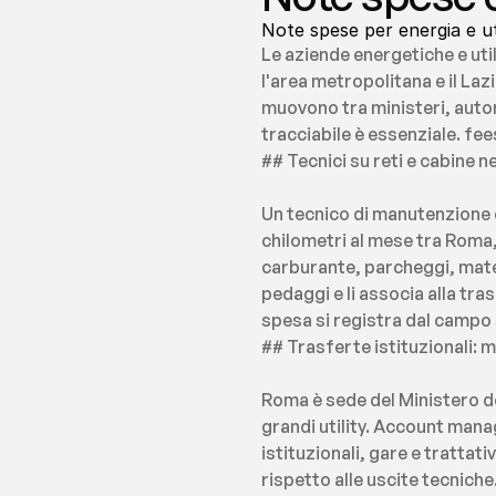
Note spese per energia e uti
Le aziende energetiche e uti
l'area metropolitana e il Lazi
muovono tra ministeri, autori
tracciabile è essenziale. fe
## Tecnici su reti e cabine ne
Un tecnico di manutenzione ch
chilometri al mese tra Roma,
carburante, parcheggi, mate
pedaggi e li associa alla tra
spesa si registra dal campo s
## Trasferte istituzionali: m
Roma è sede del Ministero de
grandi utility. Account mana
istituzionali, gare e trattat
rispetto alle uscite tecnich