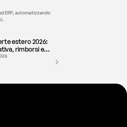
i ed ERP, automatizzando 
i.
erte estero 2026:
iva, rimborsi e
ione | fees
2026