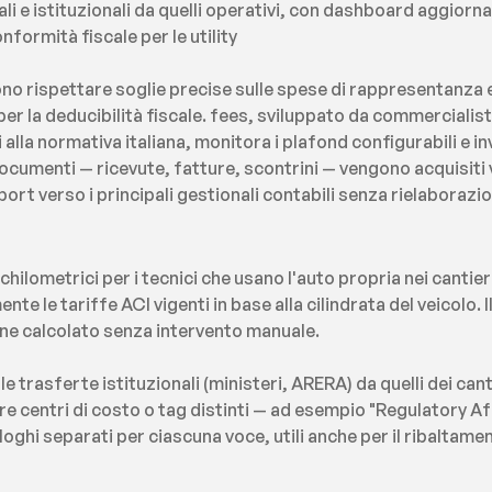
i e istituzionali da quelli operativi, con dashboard aggiorna
formità fiscale per le utility
no rispettare soglie precise sulle spese di rappresentanza e
r la deducibilità fiscale. fees, sviluppato da commercialisti i
lla normativa italiana, monitora i plafond configurabili e in
 I documenti — ricevute, fatture, scontrini — vengono acquisiti
port verso i principali gestionali contabili senza rielaborazio
hilometrici per i tecnici che usano l'auto propria nei cantieri
e le tariffe ACI vigenti in base alla cilindrata del veicolo. I
iene calcolato senza intervento manuale.
e trasferte istituzionali (ministeri, ARERA) da quelli dei cant
are centri di costo o tag distinti — ad esempio "Regulatory A
oghi separati per ciascuna voce, utili anche per il ribaltament