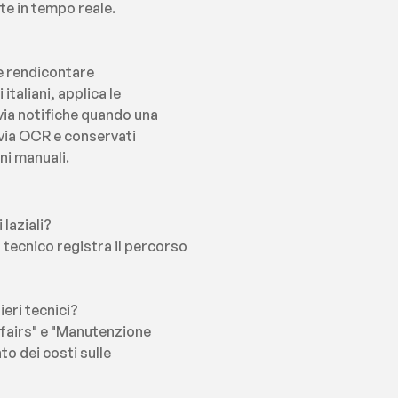
te in tempo reale.
 rendicontare 
taliani, applica le 
via notifiche quando una 
 via OCR e conservati 
ni manuali.
 laziali?
l tecnico registra il percorso 
ieri tecnici?
ffairs" e "Manutenzione 
o dei costi sulle 