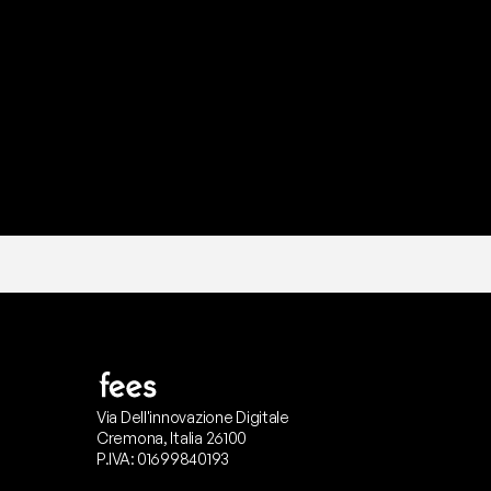
P
r
o
n
t
o
I
l
n
o
s
t
r
o
t
e
a
m
d
i
s
u
p
p
Via Dell'innovazione Digitale
Cremona, Italia 26100
P.IVA: 01699840193