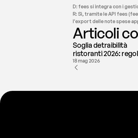
D: fees si integra con i gesti
R: Sì, tramite le API fees (f
l'export delle note spese ap
Articoli co
Soglia detraibilità
ristoranti 2026: rego
e deducibilità | fees
18 mag 2026