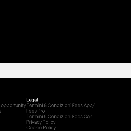
a
t
e
s
t
a
?
l
c
a
n
a
l
e
c
h
e
p
r
e
f
e
r
i
s
c
i
.
Legal
 opportunity
Termini & Condizioni Fees App/ 
s
Fees Pro
Termini & Condizioni Fees Can
Privacy Policy
Cookie Policy