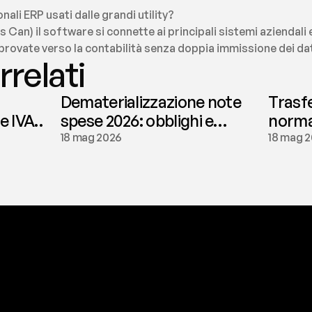
onali ERP usati dalle grandi utility?
ees Can) il software si connette ai principali sistemi aziendal
provate verso la contabilità senza doppia immissione dei dat
rrelati
Dematerializzazione note
Trasf
le IVA
spese 2026: obblighi e
normat
conservazione | fees
tassaz
18 mag 2026
18 mag 