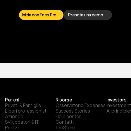
a
t
o
g
l
i
e
r
t
i
q
u
e
s
t
o
p
r
o
b
l
e
m
a
d
a
l
l
o
r
t
o
è
a
t
u
a
d
i
s
p
o
s
i
z
i
o
n
e
p
e
r
r
i
s
o
l
v
e
r
e
q
u
a
l
s
i
a
s
i
p
r
o
b
l
e
m
a
.
S
c
e
g
l
i
i
Inizia con Fees Pro
Prenota una demo
T
r
i
a
l
g
r
a
t
i
s
,
n
e
s
s
u
n
a
c
a
r
t
a
r
i
c
h
i
e
s
t
a
.
Per chi
Risorse
Investors
Privati & Famiglie
Osservatorio Expenses
Investment
Liberi professionisti
Success Stories
AI principle
Aziende
Help center
Sviluppatori & IT
Contatti
Prezzi
feeStore