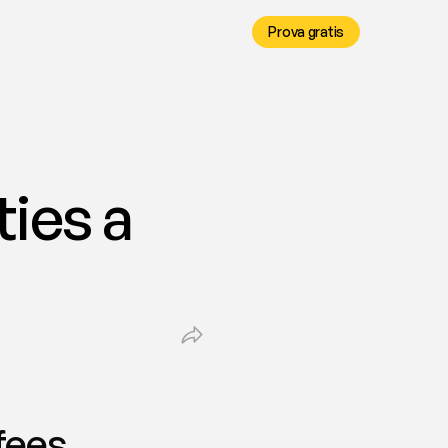
Prova gratis
ies a 
 fees