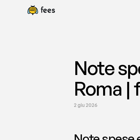
Note spe
Roma | 
2 giu 2026
Note spese e