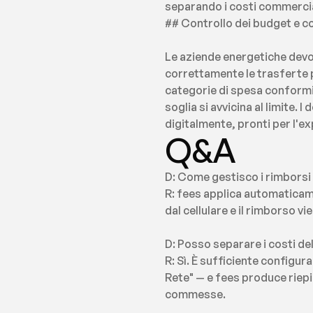
separando i costi commercial
## Controllo dei budget e con
Le aziende energetiche devo
correttamente le trasferte pe
categorie di spesa conformi a
soglia si avvicina al limite.
digitalmente, pronti per l'ex
Q&A
D: Come gestisco i rimborsi c
R: fees applica automaticament
dal cellulare e il rimborso v
D: Posso separare i costi dell
R: Sì. È sufficiente configur
Rete" — e fees produce riepil
commesse.