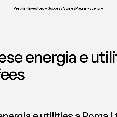
Per chi
Investors
Success Stories
Prezzi
Eventi
se energia e utilit
fees
nergia e utilities a Roma |