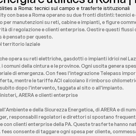
lities a Roma: tecnici sul campo e trasferte istituzionali
lity con base a Roma operano su due fronti distinti: tecnici 
o per manutenzioni su reti, cabine e impianti, e figure commerc
tà di regolazione e clienti enterprise. Gestire questi flussi
es è pensato per questo.
l territorio laziale
e opera su reti elettriche, gasdotti o impianti idrici nel Laz
 i comuni della cintura e le province. Ogni uscita genera spes
riale di emergenza. Con fees l'integrazione Telepass impor
sferta, mentre le tariffe ACI calcolano il rimborso chilometric
ubito dopo l'intervento, taggata al sito o all'impianto.
inisteri, ARERA e clienti enterprise
ll'Ambiente e della Sicurezza Energetica, di ARERA e di numer
ger, responsabili regolatori e direttori si spostano frequent
ive con clienti enterprise della PA. Queste trasferte hanno na
e. fees consente di taggare ogni spesa per cliente, commessa