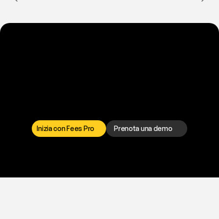
P
r
o
n
t
o
a
t
o
g
l
i
e
r
t
i
q
u
e
s
t
o
p
r
o
b
l
e
m
a
d
a
l
l
a
t
e
s
t
a
?
I
l
n
o
s
t
r
o
t
e
a
m
d
i
s
u
p
p
o
r
t
o
è
a
t
u
a
d
i
s
p
o
s
i
z
i
o
n
e
p
e
r
r
i
s
o
l
v
e
r
e
q
u
a
l
s
i
a
s
i
p
r
o
b
l
e
m
a
.
S
c
e
g
l
i
i
l
c
a
n
a
l
e
c
h
e
p
r
e
f
e
r
i
s
c
i
.
Inizia con Fees Pro
Prenota una demo
T
r
i
a
l
g
r
a
t
i
s
,
n
e
s
s
u
n
a
c
a
r
t
a
r
i
c
h
i
e
s
t
a
.