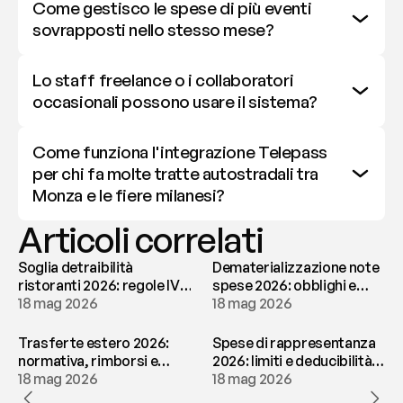
Come gestisco le spese di più eventi 
sovrapposti nello stesso mese?
Lo staff freelance o i collaboratori 
occasionali possono usare il sistema?
Come funziona l'integrazione Telepass 
per chi fa molte tratte autostradali tra 
Monza e le fiere milanesi?
Articoli correlati
Soglia detraibilità
Dematerializzazione note
ristoranti 2026: regole IVA
spese 2026: obblighi e
e deducibilità | fees
18 mag 2026
conservazione | fees
18 mag 2026
Trasferte estero 2026:
Spese di rappresentanza
normativa, rimborsi e
2026: limiti e deducibilità |
tassazione | fees
18 mag 2026
fees
18 mag 2026