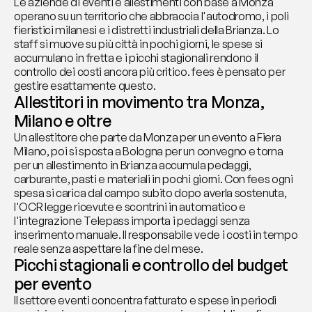
Le aziende di eventi e allestimenti con base a Monza 
operano su un territorio che abbraccia l'autodromo, i poli 
fieristici milanesi e i distretti industriali della Brianza. Lo 
staff si muove su più città in pochi giorni, le spese si 
accumulano in fretta e i picchi stagionali rendono il 
controllo dei costi ancora più critico. fees è pensato per 
gestire esattamente questo.
Allestitori in movimento tra Monza, 
Milano e oltre
Un allestitore che parte da Monza per un evento a Fiera 
Milano, poi si sposta a Bologna per un convegno e torna 
per un allestimento in Brianza accumula pedaggi, 
carburante, pasti e materiali in pochi giorni. Con fees ogni 
spesa si carica dal campo subito dopo averla sostenuta, 
l'OCR legge ricevute e scontrini in automatico e 
l'integrazione Telepass importa i pedaggi senza 
inserimento manuale. Il responsabile vede i costi in tempo 
reale senza aspettare la fine del mese.
Picchi stagionali e controllo del budget 
per evento
Il settore eventi concentra fatturato e spese in periodi 