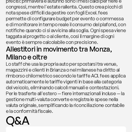
precisi: primavera e autunno sono i mesi caldi per fiere e 
congressi, mentre l'estate rallenta. Questo crea picchi di 
nota spese difficili da gestire con fogli Excel. fees 
permette di configurare budget per evento o commessa 
e di monitorare in tempo reale il consumo del plafond, con 
notifiche quando ci si avvicina alla soglia. Ogni spesa viene 
taggata al progetto o al cliente, così il margine di ogni 
evento è sempre calcolabile con precisione.
Allestitori in movimento tra Monza, 
Milano e oltre
Lo staff che usa la propria auto per spostarsi tra venue, 
magazzini e clienti in Brianza o nel milanese ha diritto al 
rimborso chilometrico secondo le tariffe ACI. fees applica 
automaticamente le tariffe vigenti in base alla categoria 
del veicolo, eliminando calcoli manuali e contestazioni. 
Per le trasferte all'estero — fiere internazionali incluse — la 
gestione multi-valuta converte e registra le spese nella 
valuta originale, semplificando la riconciliazione contabile 
e la conformità fiscale.
Q&A