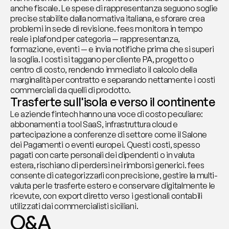
anche fiscale. Le spese di rappresentanza seguono soglie 
precise stabilite dalla normativa italiana, e sforare crea 
problemi in sede di revisione. fees monitora in tempo 
reale i plafond per categoria — rappresentanza, 
formazione, eventi — e invia notifiche prima che si superi 
la soglia. I costi si taggano per cliente PA, progetto o 
centro di costo, rendendo immediato il calcolo della 
marginalità per contratto e separando nettamente i costi 
commerciali da quelli di prodotto.
Trasferte sull'isola e verso il continente
Le aziende fintech hanno una voce di costo peculiare: 
abbonamenti a tool SaaS, infrastruttura cloud e 
partecipazione a conferenze di settore come il Salone 
dei Pagamenti o eventi europei. Questi costi, spesso 
pagati con carte personali dei dipendenti o in valuta 
estera, rischiano di perdersi nei rimborsi generici. fees 
consente di categorizzarli con precisione, gestire la multi-
valuta per le trasferte estero e conservare digitalmente le 
ricevute, con export diretto verso i gestionali contabili 
utilizzati dai commercialisti siciliani.
Q&A