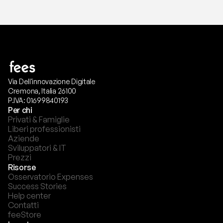
Via Dell'innovazione Digitale
Cremona, Italia 26100
P.IVA: 01699840193
Per chi
Privati & Famiglie
Liberi professionisti
Aziende
Sviluppatori & IT
Prezzi
Risorse
Osservatorio Expenses
Success Stories
Help center
Contatti
feeStore