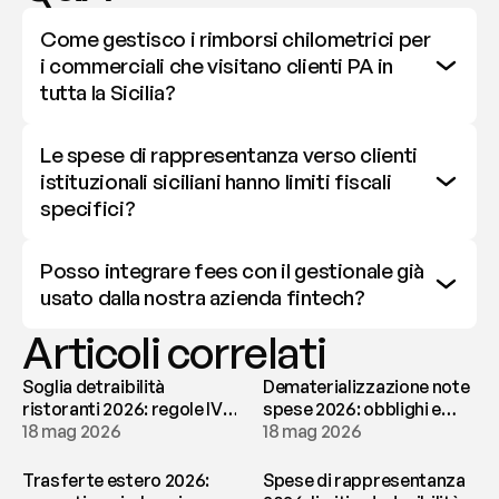
Come gestisco i rimborsi chilometrici per 
i commerciali che visitano clienti PA in 
tutta la Sicilia?
Le spese di rappresentanza verso clienti 
istituzionali siciliani hanno limiti fiscali 
specifici?
Posso integrare fees con il gestionale già 
usato dalla nostra azienda fintech?
Articoli correlati
Soglia detraibilità
Dematerializzazione note
ristoranti 2026: regole IVA
spese 2026: obblighi e
e deducibilità | fees
18 mag 2026
conservazione | fees
18 mag 2026
Trasferte estero 2026:
Spese di rappresentanza