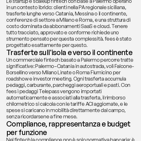
Le startup e scaleup fintech con base a Palermo operano 
in un contesto ibrido: clienti nella PA regionale siciliana, 
trasferte lunghe verso Catania, Messina o il continente, 
conferenze di settore a Milano e Roma, e una struttura di 
costo dominata da abbonamenti SaaS e cloud. Tenere 
tutto tracciato, approvato e conforme richiede uno 
strumento pensato per questa complessità. fees è stato 
progettato esattamente per questo.
Trasferte sull'isola e verso il continente
Un commerciale fintech basato a Palermo percorre tratte 
significative: Palermo–Catania in autostrada, voli Falcone-
Borsellino verso Milano Linate o Roma Fiumicino per 
roadshow e investor meeting. Ogni trasferta accumula 
pedaggi, carburante, parcheggi aeroportuali e pasti. Con 
fees i pedaggi Telepass vengono importati 
automaticamente e associati alla trasferta, il rimborso 
chilometrico si calcola con le tariffe ACI aggiornate, e le 
spese si caricano in mobilità direttamente dal campo, 
senza ricordarsene a fine mese.
Compliance, rappresentanza e budget 
per funzione
Nel fintech la compliance non è solo normativa bancaria: è 