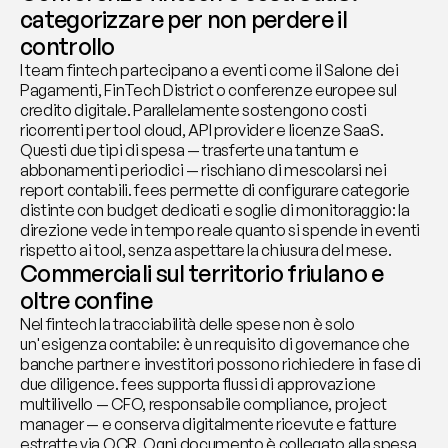
categorizzare per non perdere il 
controllo
I team fintech partecipano a eventi come il Salone dei 
Pagamenti, FinTech District o conferenze europee sul 
credito digitale. Parallelamente sostengono costi 
ricorrenti per tool cloud, API provider e licenze SaaS. 
Questi due tipi di spesa — trasferte una tantum e 
abbonamenti periodici — rischiano di mescolarsi nei 
report contabili. fees permette di configurare categorie 
distinte con budget dedicati e soglie di monitoraggio: la 
direzione vede in tempo reale quanto si spende in eventi 
rispetto ai tool, senza aspettare la chiusura del mese.
Commerciali sul territorio friulano e 
oltre confine
Nel fintech la tracciabilità delle spese non è solo 
un'esigenza contabile: è un requisito di governance che 
banche partner e investitori possono richiedere in fase di 
due diligence. fees supporta flussi di approvazione 
multilivello — CFO, responsabile compliance, project 
manager — e conserva digitalmente ricevute e fatture 
estratte via OCR. Ogni documento è collegato alla spesa, 