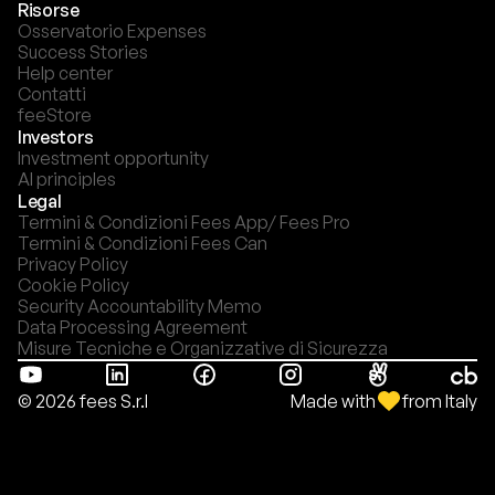
Risorse
Osservatorio Expenses
Success Stories
Help center
Contatti
feeStore
Investors
Investment opportunity
AI principles
Legal
Termini & Condizioni Fees App/ Fees Pro
Termini & Condizioni Fees Can
Privacy Policy
Cookie Policy
Security Accountability Memo
Data Processing Agreement
Misure Tecniche e Organizzative di Sicurezza
Made with
from Italy
© 2026 fees S.r.l