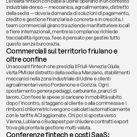
Le realtà fintech con base a Udine operano in un contesto 
industriale denso — meccanica, agroalimentare, distretto 
della sedia — dove la domanda di soluzioni di pagamento, 
credito e gestione finanziaria è concreta e in crescita. I 
team commerciali girano tra aziende manifatturiere locali 
e fiere internazionali, mentre la compliance richiede 
tracciabilità rigorosa. fees è pensato per gestire tutto 
questo senza burocrazia.
Commerciali sul territorio friulano e 
oltre confine
Un account fintech che presidia il Friuli-Venezia Giulia 
visita PMI del distretto della sedia a Manzano, stabilimenti 
meccanici nella zona industriale di Udine e clienti 
agroalimentari verso Pordenone e Gorizia. Ogni 
spostamento genera pedaggi, carburante, pranzi di 
lavoro. Con fees le spese si caricano in mobilità subito 
dopo l'incontro, si taggano al cliente o alla commessa e i 
rimborsi chilometrici vengono calcolati automaticamente 
con le tariffe ACI aggiornate. Chi poi si sposta verso 
Vienna, Lubiana o Budapest per chiudere contratti export 
trova già pronta la gestione multi-valuta.
Conferenze fintech e costi SaaS: 