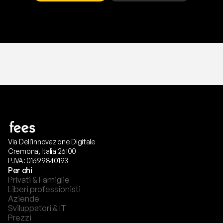
T
r
i
a
l
g
r
a
t
i
s
,
n
e
s
s
u
n
a
c
a
r
t
a
r
i
c
h
i
e
s
t
a
.
Via Dell'innovazione Digitale
Cremona, Italia 26100
P.IVA: 01699840193
Per chi
Privati & Famiglie
Liberi professionisti
Aziende
Sviluppatori & IT
Prezzi