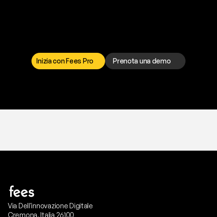
P
r
o
n
t
o
a
t
o
g
l
i
e
r
t
i
q
u
e
s
t
o
p
r
o
b
l
e
m
a
d
a
l
l
a
t
e
s
t
a
?
I
l
n
o
s
t
r
o
t
e
a
m
d
i
s
u
p
p
o
r
t
o
è
a
t
u
a
d
i
s
p
o
s
i
z
i
o
n
e
p
e
r
r
i
s
o
l
v
e
r
e
q
u
a
l
s
i
a
s
i
p
r
o
b
l
e
m
a
.
S
c
e
g
l
i
i
l
c
a
n
a
l
e
c
h
e
p
r
e
f
e
r
i
s
c
i
.
Inizia con Fees Pro
Prenota una demo
T
r
i
a
l
g
r
a
t
i
s
,
n
e
s
s
u
n
a
c
a
r
t
a
r
i
c
h
i
e
s
t
a
.
Via Dell'innovazione Digitale
Cremona, Italia 26100