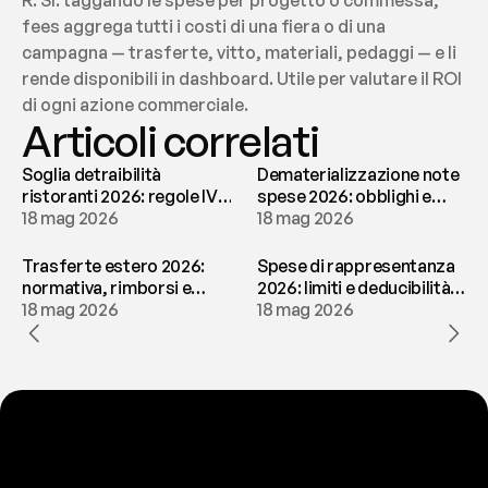
R: Sì: taggando le spese per progetto o commessa, 
fees aggrega tutti i costi di una fiera o di una 
campagna — trasferte, vitto, materiali, pedaggi — e li 
rende disponibili in dashboard. Utile per valutare il ROI 
di ogni azione commerciale.
Articoli correlati
Soglia detraibilità
Dematerializzazione note
ristoranti 2026: regole IVA
spese 2026: obblighi e
e deducibilità | fees
18 mag 2026
conservazione | fees
18 mag 2026
Trasferte estero 2026:
Spese di rappresentanza
normativa, rimborsi e
2026: limiti e deducibilità |
tassazione | fees
18 mag 2026
fees
18 mag 2026