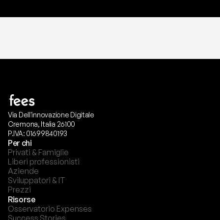
Via Dell'innovazione Digitale
Cremona, Italia 26100
P.IVA: 01699840193
Per chi
Privati & Famiglie
Liberi professionisti
Aziende
Sviluppatori & IT
Prezzi
Risorse
Osservatorio Expenses
Success Stories