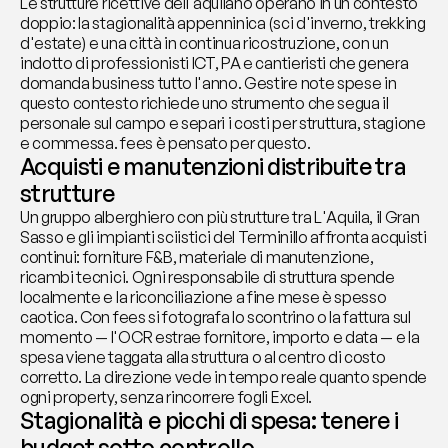
Le strutture ricettive dell'aquilano operano in un contesto 
doppio: la stagionalità appenninica (sci d'inverno, trekking 
d'estate) e una città in continua ricostruzione, con un 
indotto di professionisti ICT, PA e cantieristi che genera 
domanda business tutto l'anno. Gestire note spese in 
questo contesto richiede uno strumento che segua il 
personale sul campo e separi i costi per struttura, stagione 
e commessa. fees è pensato per questo.
Acquisti e manutenzioni distribuite tra 
strutture
Un gruppo alberghiero con più strutture tra L'Aquila, il Gran 
Sasso e gli impianti sciistici del Terminillo affronta acquisti 
continui: forniture F&B, materiale di manutenzione, 
ricambi tecnici. Ogni responsabile di struttura spende 
localmente e la riconciliazione a fine mese è spesso 
caotica. Con fees si fotografa lo scontrino o la fattura sul 
momento — l'OCR estrae fornitore, importo e data — e la 
spesa viene taggata alla struttura o al centro di costo 
corretto. La direzione vede in tempo reale quanto spende 
ogni property, senza rincorrere fogli Excel.
Stagionalità e picchi di spesa: tenere i 
budget sotto controllo