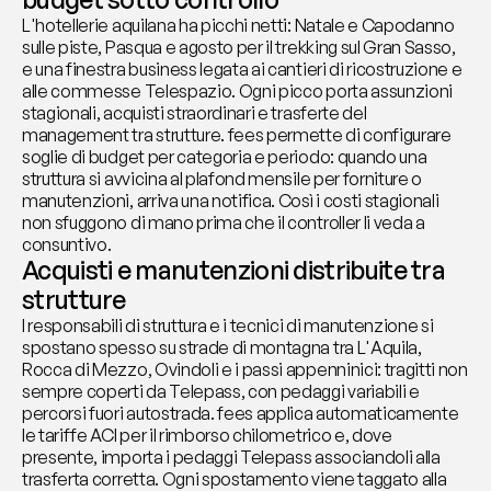
L'hotellerie aquilana ha picchi netti: Natale e Capodanno 
sulle piste, Pasqua e agosto per il trekking sul Gran Sasso, 
e una finestra business legata ai cantieri di ricostruzione e 
alle commesse Telespazio. Ogni picco porta assunzioni 
stagionali, acquisti straordinari e trasferte del 
management tra strutture. fees permette di configurare 
soglie di budget per categoria e periodo: quando una 
struttura si avvicina al plafond mensile per forniture o 
manutenzioni, arriva una notifica. Così i costi stagionali 
non sfuggono di mano prima che il controller li veda a 
consuntivo.
Acquisti e manutenzioni distribuite tra 
strutture
I responsabili di struttura e i tecnici di manutenzione si 
spostano spesso su strade di montagna tra L'Aquila, 
Rocca di Mezzo, Ovindoli e i passi appenninici: tragitti non 
sempre coperti da Telepass, con pedaggi variabili e 
percorsi fuori autostrada. fees applica automaticamente 
le tariffe ACI per il rimborso chilometrico e, dove 
presente, importa i pedaggi Telepass associandoli alla 
trasferta corretta. Ogni spostamento viene taggato alla 