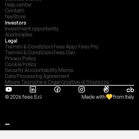
Help center
Contatti
feeStore
Investors
Investment opportunity
AI principles
Legal
Termini & Condizioni Fees App/ Fees Pro
Termini & Condizioni Fees Can
Privacy Policy
Cookie Policy
Security Accountability Memo
Data Processing Agreement
Misure Tecniche e Organizzative di Sicurezza
Made with
from Italy
© 2026 fees S.r.l
Le tue preferenze relative alla privacy