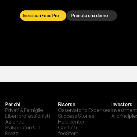
a
t
o
g
l
i
e
r
t
i
q
u
e
s
t
o
p
r
o
b
l
e
m
a
d
a
l
l
o
r
t
o
è
a
t
u
a
d
i
s
p
o
s
i
z
i
o
n
e
p
e
r
r
i
s
o
l
v
e
r
e
q
u
a
l
s
i
a
s
i
p
r
o
b
l
e
m
a
.
S
c
e
g
l
i
i
Inizia con Fees Pro
Prenota una demo
T
r
i
a
l
g
r
a
t
i
s
,
n
e
s
s
u
n
a
c
a
r
t
a
r
i
c
h
i
e
s
t
a
.
Per chi
Risorse
Investors
Privati & Famiglie
Osservatorio Expenses
Investment
Liberi professionisti
Success Stories
AI principle
Aziende
Help center
Sviluppatori & IT
Contatti
Prezzi
feeStore