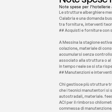
Note spese per l'hotellerie
Le strutture alberghiere messi
Calabria e una domanda busin
tra forniture, interventi te
## Acquisti e forniture con 
A Messina la stagione estiva 
colazione, materiale di consu
accumularsi senza controllo
associato alla struttura o a
in tempo reale se si sta risp
## Manutenzioni e interventi 
Chi gestisce più strutture tr
che i tecnici manutentori si
autostradali, materiale. fee
ACI per il rimborso chilometr
commessa di manutenzione, c