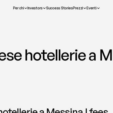
Per chi
Investors
Success Stories
Prezzi
Eventi
se hotellerie a Me
otellerie a Messina | fees