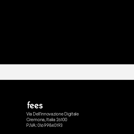
P
r
o
n
t
o
I
l
n
o
s
t
r
o
t
e
a
m
d
i
s
u
p
p
Via Dell'innovazione Digitale
Cremona, Italia 26100
P.IVA: 01699840193