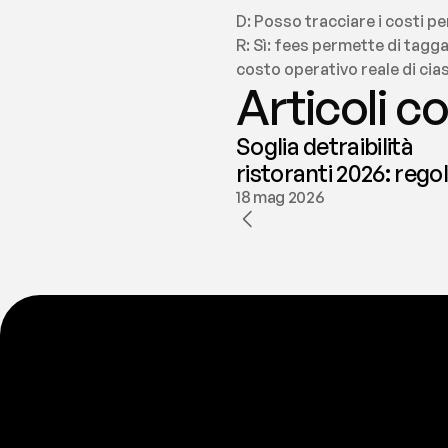
D: Posso tracciare i costi p
R: Sì: fees permette di tagg
costo operativo reale di cia
Articoli co
Soglia detraibilità
ristoranti 2026: rego
e deducibilità | fees
18 mag 2026