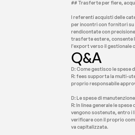
## Trasferte per fiere, acqui
I referenti acquisti delle ca
per incontri con fornitori s
rendicontate con precisione e
trasferte estere, consente l
l'export verso il gestionale
Q&A
D: Come gestisco le spese d
R: fees supporta la multi-ute
proprio responsabile approva
D: Le spese di manutenzione
R: In linea generale le spese
vengono sostenute, entro i li
verificare con il proprio co
va capitalizzata.