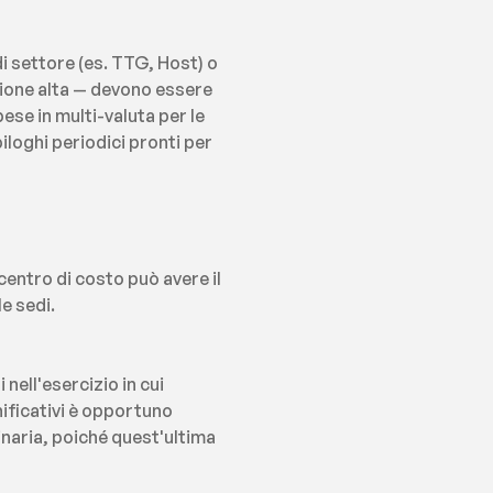
i settore (es. TTG, Host) o 
gione alta — devono essere 
se in multi-valuta per le 
loghi periodici pronti per 
centro di costo può avere il 
e sedi.
ell'esercizio in cui 
nificativi è opportuno 
naria, poiché quest'ultima 