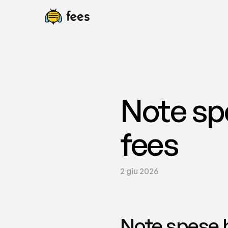
Note spe
fees
2 giu 2026
Note spese h