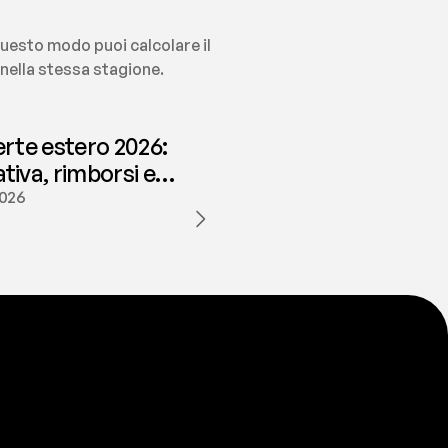
uesto modo puoi calcolare il 
 nella stessa stagione.
erte estero 2026:
iva, rimborsi e
ione | fees
2026