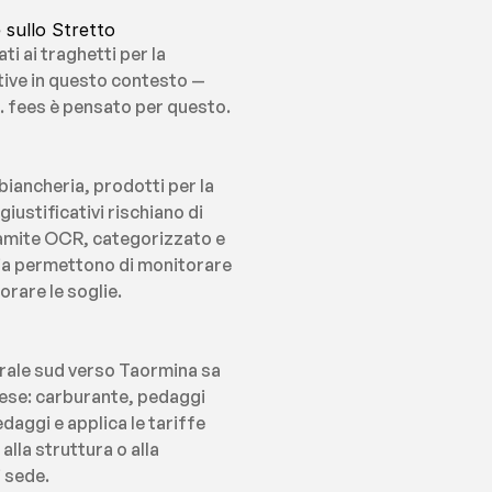
 sullo Stretto
i ai traghetti per la 
tive in questo contesto — 
o. fees è pensato per questo.
iancheria, prodotti per la 
iustificativi rischiano di 
amite OCR, categorizzato e 
ria permettono di monitorare 
orare le soglie.
orale sud verso Taormina sa 
ese: carburante, pedaggi 
aggi e applica le tariffe 
lla struttura o alla 
 sede.