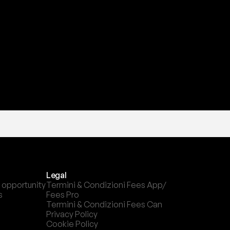
a
t
e
s
t
a
?
l
c
a
n
a
l
e
c
h
e
p
r
e
f
e
r
i
s
c
i
.
Legal
 opportunity
Termini & Condizioni Fees App/ 
s
Fees Pro
Termini & Condizioni Fees Can
Privacy Policy
Cookie Policy