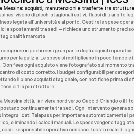
 a Messina: acquisti, manutenzioni e trasferte tra strutture
nesi vivono di picchi stagionali estivi, flussi di transito legat
ess legata all'università e al porto. Gestire le spese opera
cnici e spostamenti tra sedi — richiede uno strumento precis
stagionalità marcata
comprime in pochi mesi gran parte degli acquisti operativi: b
mo per la pulizia. Le spese si moltiplicano in poco tempo e i g
. Con fees ogni acquisto viene fotografato sul momento tr
l centro di costo corretto. I budget configurabili per catego
ettando il piano acquisti stagionale, con notifiche prima di sf
tecnici tra più strutture
a Messina città, la riviera nord verso Capo d'Orlando o il lit
 spostano continuamente tra sedi. Ogni intervento genera sp
s integra i dati Telepass per importare automaticamente i ped
ico, eliminando i calcoli manuali. Le spese vengono taggiate a
osì il responsabile operativo conosce il costo reale di ogni