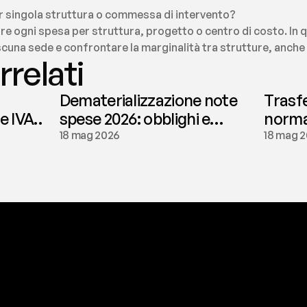
er singola struttura o commessa di intervento?
are ogni spesa per struttura, progetto o centro di costo. In q
scuna sede e confrontare la marginalità tra strutture, anche
rrelati
Dematerializzazione note
Trasf
le IVA
spese 2026: obblighi e
normat
conservazione | fees
tassaz
18 mag 2026
18 mag 