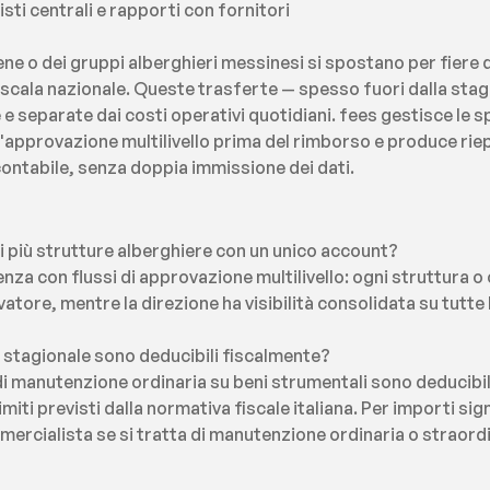
sti centrali e rapporti con fornitori
tene o dei gruppi alberghieri messinesi si spostano per fiere d
u scala nazionale. Queste trasferte — spesso fuori dalla sta
 separate dai costi operativi quotidiani. fees gestisce le spe
'approvazione multilivello prima del rimborso e produce riepi
 contabile, senza doppia immissione dei dati.
i più strutture alberghiere con un unico account?
nza con flussi di approvazione multilivello: ogni struttura o 
tore, mentre la direzione ha visibilità consolidata su tutte l
 stagionale sono deducibili fiscalmente?
 di manutenzione ordinaria su beni strumentali sono deducibili n
miti previsti dalla normativa fiscale italiana. Per importi sig
mmercialista se si tratta di manutenzione ordinaria o straordi