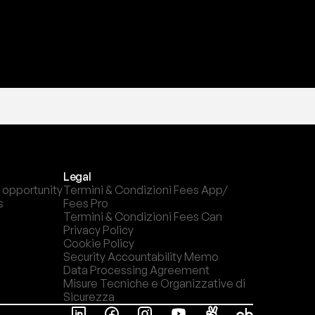
Legal
 opportunity
Termini & Condizioni Fees App/ 
s
Fees Pro
Termini & Condizioni Fees Can
Privacy Policy
Cookie Policy
Security Accountability Memo
Data Processing Agreement
Misure Tecniche e Organizzative di 
Sicurezza