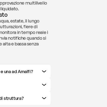
approvazione multilivello 
liquidato.
usto
ua, estate, il lungo 
turazioni, fiere di 
onitora in tempo reale i 
via notifiche quando si 
e alta e bassa senza 
 e una ad Amalfi?
i struttura?