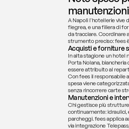
manutenzioni 
A Napoli l'hotellerie vive d
flegrea, e una filiera di f
da tracciare. Coordinare ac
strumento preciso: fees 
Acquisti e forniture 
In alta stagione un hotel 
Porta Nolana, biancheria 
essere attribuito al repar
Con fees il responsabile a
spesa viene categorizzata 
senza rincorrere carte st
Manutenzioni e interv
Chi gestisce più strutture 
continuamente: idraulici,
parcheggi. fees applica a
via integrazione Telepass, 