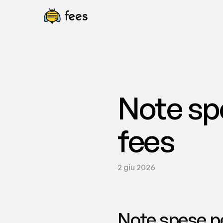
Note spe
fees
2 giu 2026
Note spese per