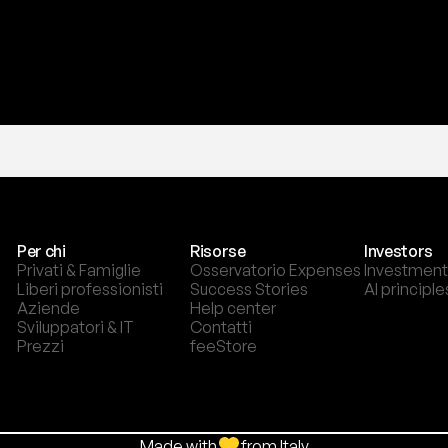
Per chi
Risorse
Investors
Privati & Famiglie
Osservatorio Expenses
Investment
Liberi professionisti
Success Stories
AI principle
Aziende
Help center
Sviluppatori & IT
Contatti
Prezzi
feeStore
Made with
from Italy