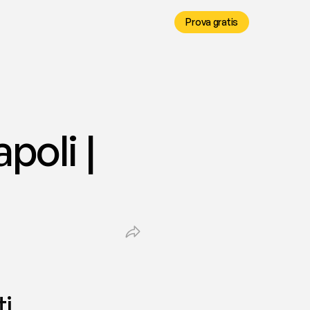
Prova gratis
oli | 
, 