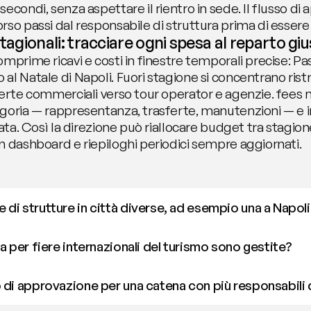
econdi, senza aspettare il rientro in sede. Il flusso di 
so passi dal responsabile di struttura prima di essere 
stagionali: tracciare ogni spesa al reparto gi
mprime ricavi e costi in finestre temporali precise: Pasq
l Natale di Napoli. Fuori stagione si concentrano ristrut
ferte commerciali verso tour operator e agenzie. fees m
goria — rappresentanza, trasferte, manutenzioni — e in
rata. Così la direzione può riallocare budget tra stagion
n dashboard e riepiloghi periodici sempre aggiornati.
di strutture in città diverse, ad esempio una a Napoli
a per fiere internazionali del turismo sono gestite?
 di approvazione per una catena con più responsabili d