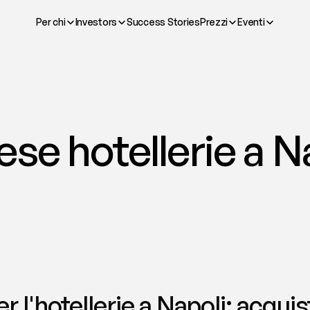
Per chi
Investors
Success Stories
Prezzi
Eventi
se hotellerie a Nap
 l'hotellerie a Napoli: acquisti