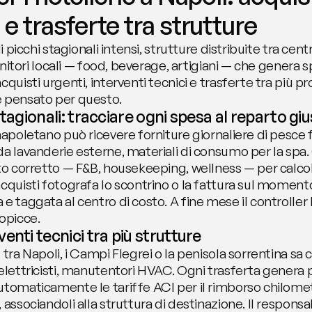
e trasferte tra strutture
i picchi stagionali intensi, strutture distribuite tra centr
ornitori locali — food, beverage, artigiani — che genera sp
quisti urgenti, interventi tecnici e trasferte tra più pr
è pensato per questo.
stagionali: tracciare ogni spesa al reparto gi
napoletano può ricevere forniture giornaliere di pesce 
da lavanderie esterne, materiali di consumo per la spa.
to corretto — F&B, housekeeping, wellness — per calcolare
cquisti fotografa lo scontrino o la fattura sul momento: 
e taggata al centro di costo. A fine mese il controller 
ropicce.
enti tecnici tra più strutture
tra Napoli, i Campi Flegrei o la penisola sorrentina sa ch
 elettricisti, manutentori HVAC. Ogni trasferta genera 
utomaticamente le tariffe ACI per il rimborso chilomet
associandoli alla struttura di destinazione. Il responsab