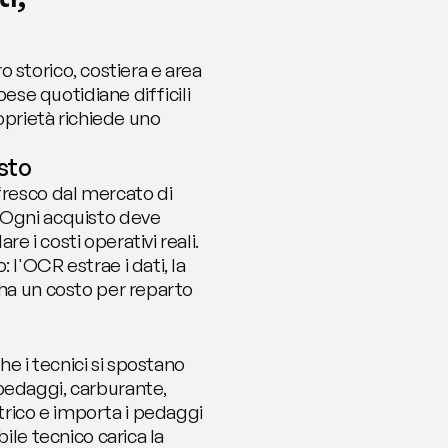
o storico, costiera e area 
ese quotidiane difficili 
oprietà richiede uno 
usto
fresco dal mercato di 
 Ogni acquisto deve 
 i costi operativi reali. 
l'OCR estrae i dati, la 
ha un costo per reparto 
e i tecnici si spostano 
pedaggi, carburante, 
rico e importa i pedaggi 
ile tecnico carica la 