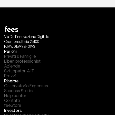
Via Dell'innovazione Digitale
Cremona, Italia 26100
P.IVA: 01699840193
Per chi
Privati & Famiglie
Liberi professionisti
Aziende
Sviluppatori & IT
Prezzi
Risorse
Osservatorio Expenses
Success Stories
Help center
Contatti
feeStore
Investors