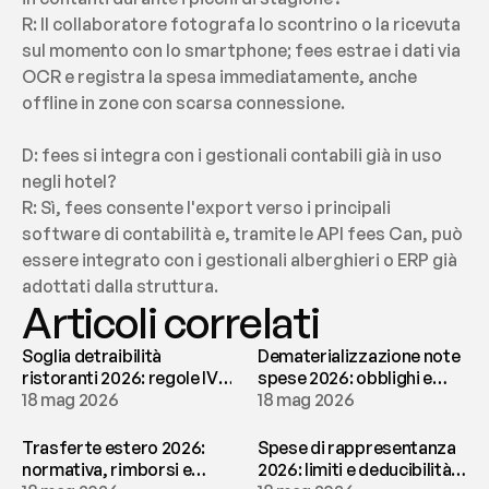
R: Il collaboratore fotografa lo scontrino o la ricevuta 
sul momento con lo smartphone; fees estrae i dati via 
OCR e registra la spesa immediatamente, anche 
offline in zone con scarsa connessione.
D: fees si integra con i gestionali contabili già in uso 
negli hotel?
R: Sì, fees consente l'export verso i principali 
software di contabilità e, tramite le API fees Can, può 
essere integrato con i gestionali alberghieri o ERP già 
adottati dalla struttura.
Articoli correlati
Soglia detraibilità
Dematerializzazione note
ristoranti 2026: regole IVA
spese 2026: obblighi e
e deducibilità | fees
18 mag 2026
conservazione | fees
18 mag 2026
Trasferte estero 2026:
Spese di rappresentanza
normativa, rimborsi e
2026: limiti e deducibilità |