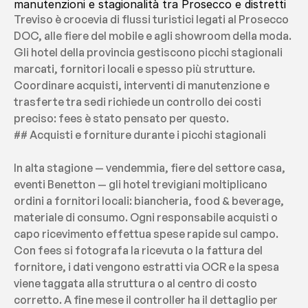
manutenzioni e stagionalità tra Prosecco e distretti
Treviso è crocevia di flussi turistici legati al Prosecco 
DOC, alle fiere del mobile e agli showroom della moda. 
Gli hotel della provincia gestiscono picchi stagionali 
marcati, fornitori locali e spesso più strutture. 
Coordinare acquisti, interventi di manutenzione e 
trasferte tra sedi richiede un controllo dei costi 
preciso: fees è stato pensato per questo.
## Acquisti e forniture durante i picchi stagionali
In alta stagione — vendemmia, fiere del settore casa, 
eventi Benetton — gli hotel trevigiani moltiplicano 
ordini a fornitori locali: biancheria, food & beverage, 
materiale di consumo. Ogni responsabile acquisti o 
capo ricevimento effettua spese rapide sul campo. 
Con fees si fotografa la ricevuta o la fattura del 
fornitore, i dati vengono estratti via OCR e la spesa 
viene taggata alla struttura o al centro di costo 
corretto. A fine mese il controller ha il dettaglio per 