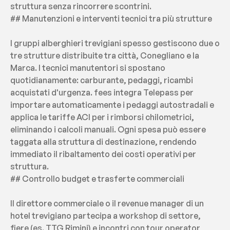
struttura senza rincorrere scontrini.
## Manutenzioni e interventi tecnici tra più strutture
I gruppi alberghieri trevigiani spesso gestiscono due o 
tre strutture distribuite tra città, Conegliano e la 
Marca. I tecnici manutentori si spostano 
quotidianamente: carburante, pedaggi, ricambi 
acquistati d'urgenza. fees integra Telepass per 
importare automaticamente i pedaggi autostradali e 
applica le tariffe ACI per i rimborsi chilometrici, 
eliminando i calcoli manuali. Ogni spesa può essere 
taggata alla struttura di destinazione, rendendo 
immediato il ribaltamento dei costi operativi per 
struttura.
## Controllo budget e trasferte commerciali
Il direttore commerciale o il revenue manager di un 
hotel trevigiano partecipa a workshop di settore, 
fiere (es. TTG Rimini) e incontri con tour operator 