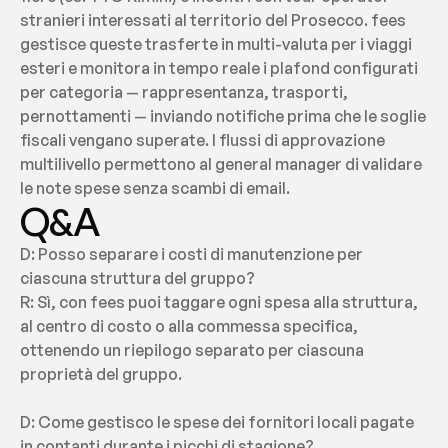
stranieri interessati al territorio del Prosecco. fees 
gestisce queste trasferte in multi-valuta per i viaggi 
esteri e monitora in tempo reale i plafond configurati 
per categoria — rappresentanza, trasporti, 
pernottamenti — inviando notifiche prima che le soglie 
fiscali vengano superate. I flussi di approvazione 
multilivello permettono al general manager di validare 
le note spese senza scambi di email.
Q&A
D: Posso separare i costi di manutenzione per 
ciascuna struttura del gruppo?
R: Sì, con fees puoi taggare ogni spesa alla struttura, 
al centro di costo o alla commessa specifica, 
ottenendo un riepilogo separato per ciascuna 
proprietà del gruppo.
D: Come gestisco le spese dei fornitori locali pagate 
in contanti durante i picchi di stagione?