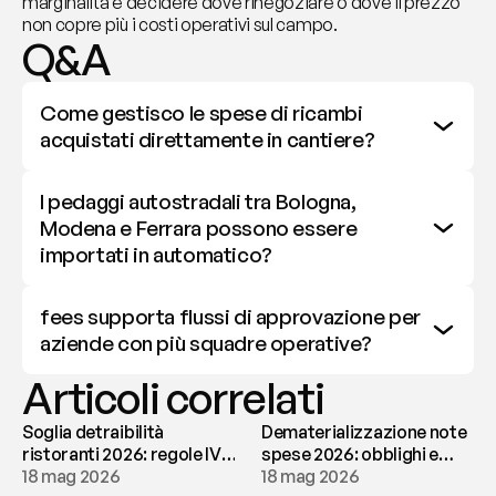
marginalità e decidere dove rinegoziare o dove il prezzo 
non copre più i costi operativi sul campo.
Q&A
Come gestisco le spese di ricambi 
acquistati direttamente in cantiere?
I pedaggi autostradali tra Bologna, 
Modena e Ferrara possono essere 
importati in automatico?
fees supporta flussi di approvazione per 
aziende con più squadre operative?
Articoli correlati
Soglia detraibilità
Dematerializzazione note
ristoranti 2026: regole IVA
spese 2026: obblighi e
e deducibilità | fees
18 mag 2026
conservazione | fees
18 mag 2026