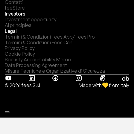
Contatti
feeStore
Investors
Investment opportunity
AI principles
Legal
Termini & Condizioni Fees App/ Fees Pro
Termini & Condizioni Fees Can
Privacy Policy
Cookie Policy
Security Accountability Memo
Data Processing Agreement
Misure Tecniche e Organizzative di Sicurezza
Made with
from Italy
© 2026 fees S.r.l
Le tue preferenze relative alla privacy