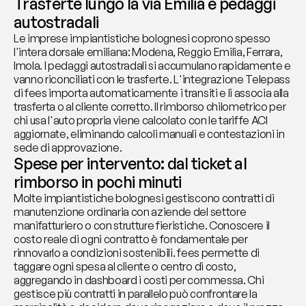
Trasferte lungo la via Emilia e pedaggi 
autostradali
Le imprese impiantistiche bolognesi coprono spesso 
l'intera dorsale emiliana: Modena, Reggio Emilia, Ferrara, 
Imola. I pedaggi autostradali si accumulano rapidamente e 
vanno riconciliati con le trasferte. L'integrazione Telepass 
di fees importa automaticamente i transiti e li associa alla 
trasferta o al cliente corretto. Il rimborso chilometrico per 
chi usa l'auto propria viene calcolato con le tariffe ACI 
aggiornate, eliminando calcoli manuali e contestazioni in 
sede di approvazione.
Spese per intervento: dal ticket al 
rimborso in pochi minuti
Molte impiantistiche bolognesi gestiscono contratti di 
manutenzione ordinaria con aziende del settore 
manifatturiero o con strutture fieristiche. Conoscere il 
costo reale di ogni contratto è fondamentale per 
rinnovarlo a condizioni sostenibili. fees permette di 
taggare ogni spesa al cliente o centro di costo, 
aggregando in dashboard i costi per commessa. Chi 
gestisce più contratti in parallelo può confrontare la 