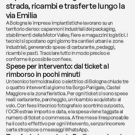
strada, ricambi e trasferte lungo la 
via Emilia
A Bologna le imprese impiantistiche lavorano su un 
territorio denso: capannoni industriali del packaging, 
stabilimenti della Motor Valley, fiere e magazzini logistici. I 
tecnici si spostano ogni giorno tra cantieri urbani e zone 
industriali, generando spese di carburante, pedaggi, 
ricambi e pasti. Tracciare tutto in modo preciso e 
conforme è possibile con fees.
Spese per intervento: dal ticket al 
rimborso in pochi minuti
Un tecnico termoidraulico o elettrico di Bologna chiude tre 
o quattro interventi al giorno tra Borgo Panigale, Castel 
Maggiore e la zona fieristica. Per ogni ticket ci sono spese 
reali: carburante, parcheggio, un ricambio acquistato al 
volo. Con fees il tecnico fotografa lo scontrino sul posto, 
l'OCR estrae importo e data, e la spesa viene taggata al 
numero di ticket o commessa. A fine mese il responsabile 
ha il costo effettivo per ogni intervento, senza rincorrere 
carte stropicce o messaggi WhatsApp.