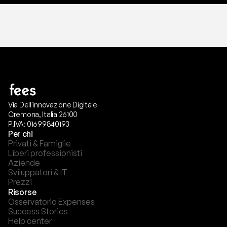
Via Dell'innovazione Digitale
Cremona, Italia 26100
P.IVA: 01699840193
Per chi
Privati & Famiglie
Liberi professionisti
Aziende
Sviluppatori & IT
Prezzi
Risorse
Osservatorio Expenses
Success Stories
Help center