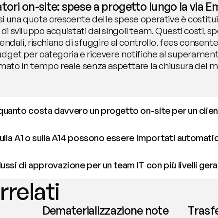
tori on-site: spese a progetto lungo la via Em
i una quota crescente delle spese operative è costitu
di sviluppo acquistati dai singoli team. Questi costi, spe
ziendali, rischiano di sfuggire al controllo. fees consen
budget per categoria e ricevere notifiche al superamento
ato in tempo reale senza aspettare la chiusura del m
uanto costa davvero un progetto on-site per un clie
sulla A1 o sulla A14 possono essere importati automat
ssi di approvazione per un team IT con più livelli gera
rrelati
Dematerializzazione note
Trasf