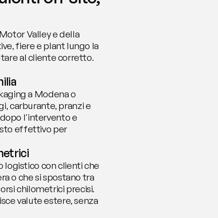
Motor Valley e della 
e, fiere e plant lungo la 
are al cliente corretto. 
ilia
kaging a Modena o 
, carburante, pranzi e 
dopo l'intervento e 
sto effettivo per 
metrici
ogistico con clienti che 
a o che si spostano tra 
si chilometrici precisi. 
sce valute estere, senza 