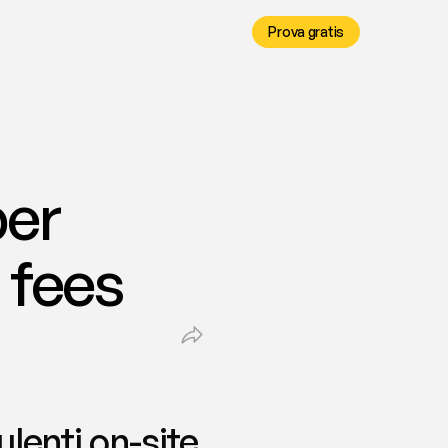
Prova gratis
er 
| fees
enti on-site, 