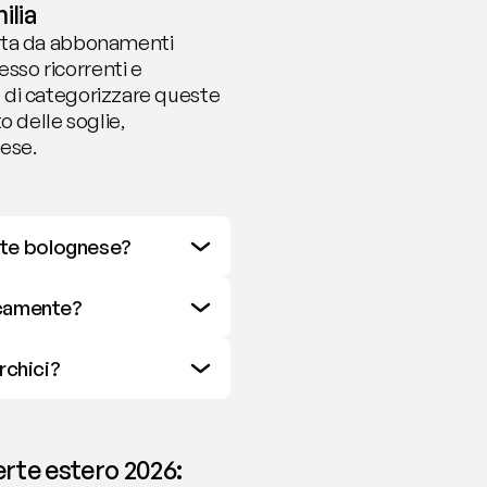
ilia
ita da abbonamenti 
sso ricorrenti e 
te di categorizzare queste 
 delle soglie, 
ese.
nte bolognese?
icamente?
rchici?
erte estero 2026: