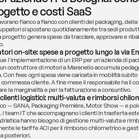
rogetto e costi SaaS
vorano fianco a fianco con clienti del packaging, della 
iluppatori si spostano quotidianamente tra sedi produttiv
 a progetto genera spese da tracciare, approvare e ribalt
o.
tori on-site: spese a progetto lungo la via Em
ue l'implementazione di un ERP per un'azienda di pac
n costruttore di motori a Maranello accumula pedaggi
 Con fees ogni spesa viene caricata in mobilità subito 
 commessa cliente. A fine mese il responsabile ha il co
are la marginalità e per la fatturazione a consuntivo.
clienti logistici: multi-valuta e rimborsi chilo
tico — SANA, Packaging Première, Motor Show — e polo l
I team IT che accompagnano i clienti in trasferta ester
riatica hanno bisogno di gestione multi-valuta e rimbor
nte le tariffe ACI per il rimborso chilometrico e gesti
a posteriori.