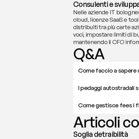
Consulenti e sviluppa
Nelle aziende IT bolognes
cloud, licenze SaaS e tool 
distribuiti tra più carte a
voci, impostare limiti di 
mantenendo il CFO inform
Q&A
Come faccio a sapere q
I pedaggi autostradali 
Come gestisce fees i flu
Articoli co
Soglia detraibilità