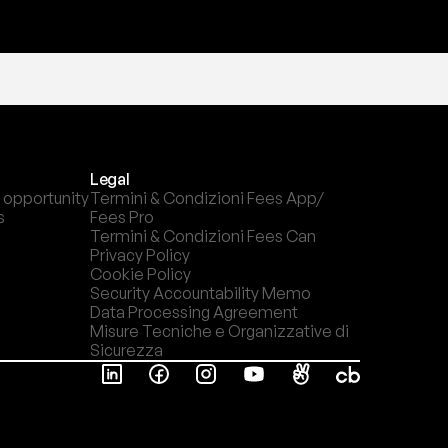
Legal
 opportunity
Termini & Condizioni Fees App/ 
s
Fees Pro
Termini & Condizioni Fees Can
Privacy Policy
Cookie Policy
Security Accountability Memo
Data Processing Agreement
Misure Tecniche e Organizzative di 
Sicurezza