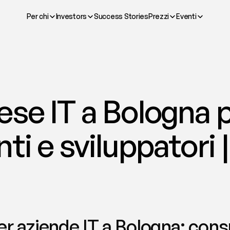
Per chi
Investors
Success Stories
Prezzi
Eventi
se IT a Bologna p
ti e sviluppatori 
r aziende IT a Bologna: consul