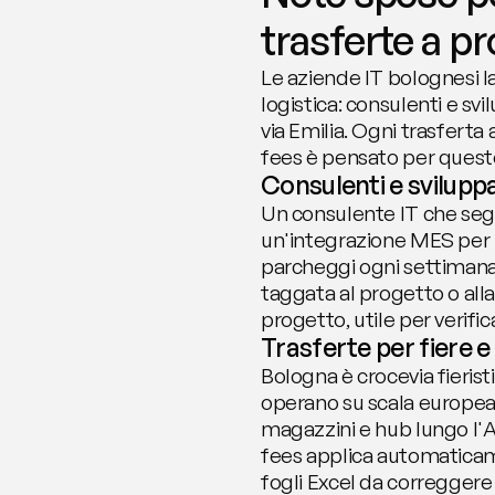
trasferte a p
Le aziende IT bolognesi la
logistica: consulenti e sv
via Emilia. Ogni trasferta
fees è pensato per quest
Consulenti e sviluppa
Un consulente IT che seg
un'integrazione MES per u
parcheggi ogni settimana.
taggata al progetto o alla
progetto, utile per verific
Trasferte per fiere e 
Bologna è crocevia fieris
operano su scala europea. 
magazzini e hub lungo l'Ad
fees applica automaticame
fogli Excel da correggere 