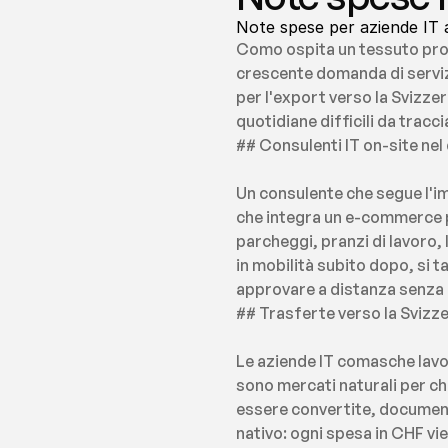
Note spese per aziende IT 
Como ospita un tessuto prod
crescente domanda di servizi
per l'export verso la Svizzer
quotidiane difficili da trac
## Consulenti IT on-site nel
Un consulente che segue l'im
che integra un e-commerce p
parcheggi, pranzi di lavoro,
in mobilità subito dopo, si t
approvare a distanza senza i
## Trasferte verso la Svizze
Le aziende IT comasche lavor
sono mercati naturali per ch
essere convertite, documentat
nativo: ogni spesa in CHF vie