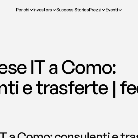
Per chi
Investors
Success Stories
Prezzi
Eventi
ese IT a Como: 
ti e trasferte | f
T a Como: consulenti e tras