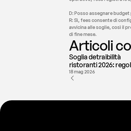
D: Posso assegnare budget 
R: Sì, fees consente di confi
avvicina alle soglie, così il
di fine mese.
Articoli co
Soglia detraibilità
ristoranti 2026: rego
e deducibilità | fees
18 mag 2026