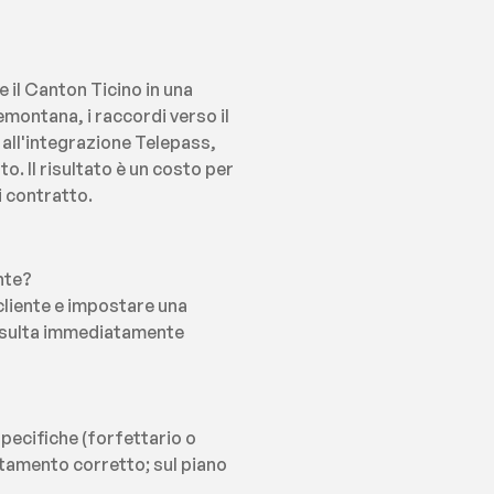
il Canton Ticino in una 
montana, i raccordi verso il 
all'integrazione Telepass, 
 Il risultato è un costo per 
ni contratto.
nte?
cliente e impostare una 
risulta immediatamente 
pecifiche (forfettario o 
attamento corretto; sul piano 