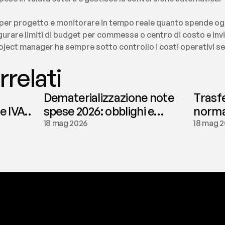
per progetto e monitorare in tempo reale quanto spende og
gurare limiti di budget per commessa o centro di costo e invia
 project manager ha sempre sotto controllo i costi operativi s
rrelati
Dematerializzazione note
Trasf
le IVA
spese 2026: obblighi e
normat
conservazione | fees
tassaz
18 mag 2026
18 mag 