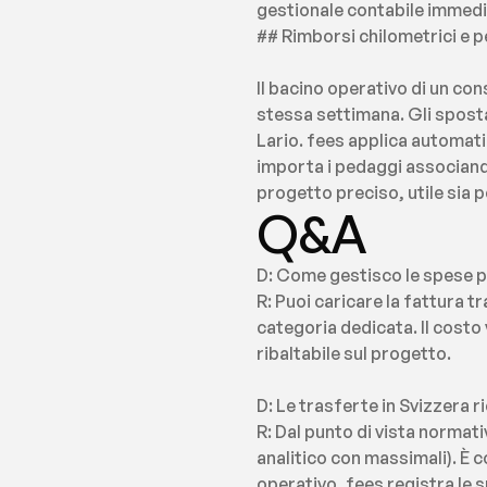
gestionale contabile immedi
## Rimborsi chilometrici e p
Il bacino operativo di un co
stessa settimana. Gli sposta
Lario. fees applica automati
importa i pedaggi associando
progetto preciso, utile sia pe
Q&A
D: Come gestisco le spese pe
R: Puoi caricare la fattura 
categoria dedicata. Il costo
ribaltabile sul progetto.
D: Le trasferte in Svizzera r
R: Dal punto di vista normati
analitico con massimali). È c
operativo, fees registra le 