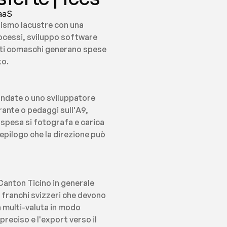
SaaS
ismo lacustre con una 
rocessi, sviluppo software 
enti comaschi generano spese 
to.
ndate o uno sviluppatore 
nte o pedaggi sull'A9, 
 spesa si fotografa e carica 
epilogo che la direzione può 
Canton Ticino in generale 
franchi svizzeri che devono 
 multi-valuta in modo 
reciso e l'export verso il 