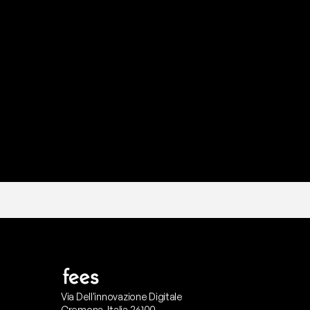
P
r
o
n
t
o
I
l
n
o
s
t
r
o
t
e
a
m
d
i
s
u
p
p
Via Dell'innovazione Digitale
Cremona, Italia 26100