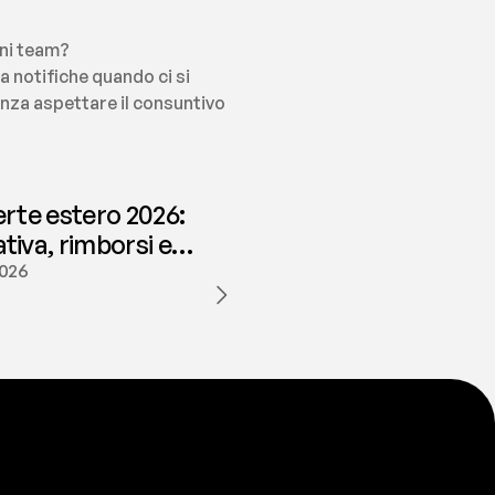
ni team?
 notifiche quando ci si 
enza aspettare il consuntivo 
erte estero 2026:
iva, rimborsi e
ione | fees
2026