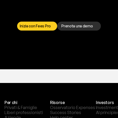
a
t
o
g
l
i
e
r
t
i
q
u
e
s
t
o
p
r
o
b
l
e
m
a
d
a
l
l
o
r
t
o
è
a
t
u
a
d
i
s
p
o
s
i
z
i
o
n
e
p
e
r
r
i
s
o
l
v
e
r
e
q
u
a
l
s
i
a
s
i
p
r
o
b
l
e
m
a
.
S
c
e
g
l
i
i
Inizia con Fees Pro
Prenota una demo
T
r
i
a
l
g
r
a
t
i
s
,
n
e
s
s
u
n
a
c
a
r
t
a
r
i
c
h
i
e
s
t
a
.
Per chi
Risorse
Investors
Privati & Famiglie
Osservatorio Expenses
Investment
Liberi professionisti
Success Stories
AI principle
Aziende
Help center