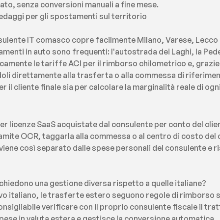
ato, senza conversioni manuali a fine mese.
edaggi per gli spostamenti sul territorio
nsulente IT comasco copre facilmente Milano, Varese, Lecco e 
menti in auto sono frequenti: l'autostrada dei Laghi, la Pede
camente le tariffe ACI per il rimborso chilometrico e, grazie 
li direttamente alla trasferta o alla commessa di riferimento.
r il cliente finale sia per calcolare la marginalità reale di og
r licenze SaaS acquistate dal consulente per conto del clie
tramite OCR, taggarla alla commessa o al centro di costo del 
 viene così separato dalle spese personali del consulente e 
ichiedono una gestione diversa rispetto a quelle italiane?
vo italiano, le trasferte estero seguono regole di rimborso s
onsigliabile verificare con il proprio consulente fiscale il tr
spese in valuta estera e gestisce la conversione automatica.