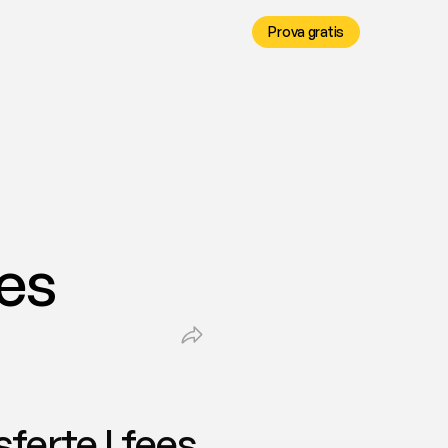
Prova gratis
ees
ferte | fees