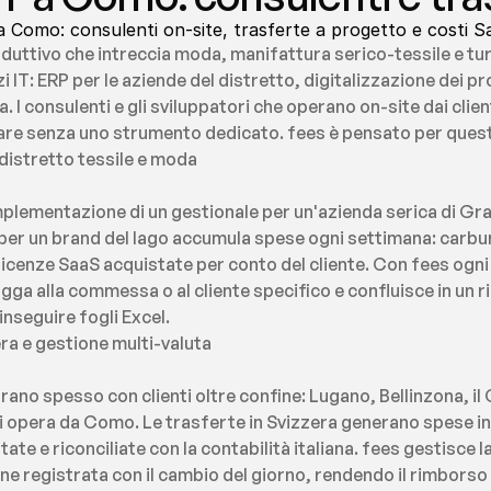
a Como: consulenti on-site, trasferte a progetto e costi 
uttivo che intreccia moda, manifattura serico-tessile e tur
 IT: ERP per le aziende del distretto, digitalizzazione dei p
a. I consulenti e gli sviluppatori che operano on-site dai cli
ciare senza uno strumento dedicato. fees è pensato per ques
 distretto tessile e moda
plementazione di un gestionale per un'azienda serica di Gra
er un brand del lago accumula spese ogni settimana: carbura
 licenze SaaS acquistate per conto del cliente. Con fees ogni
agga alla commessa o al cliente specifico e confluisce in un ri
nseguire fogli Excel.
ra e gestione multi-valuta
ano spesso con clienti oltre confine: Lugano, Bellinzona, il 
i opera da Como. Le trasferte in Svizzera generano spese in 
e e riconciliate con la contabilità italiana. fees gestisce la
ne registrata con il cambio del giorno, rendendo il rimborso p