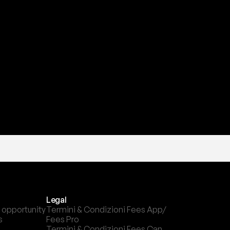
a
t
e
s
t
a
?
l
c
a
n
a
l
e
c
h
e
p
r
e
f
e
r
i
s
c
i
.
Legal
 opportunity
Termini & Condizioni Fees App/ 
s
Fees Pro
Termini & Condizioni Fees Can