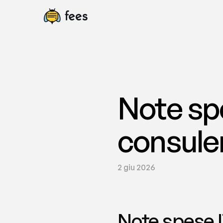
Note sp
consulen
2 giu 2026
Note spese I